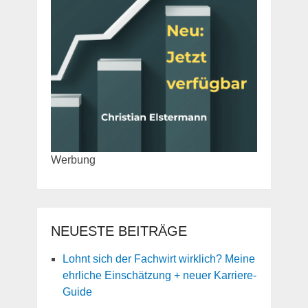
Werbung
NEUESTE BEITRÄGE
Lohnt sich der Fachwirt wirklich? Meine
ehrliche Einschätzung + neuer Karriere-
Guide