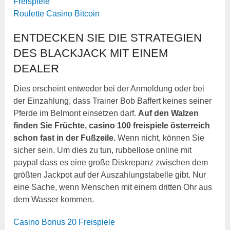
Freispiele
Roulette Casino Bitcoin
ENTDECKEN SIE DIE STRATEGIEN
DES BLACKJACK MIT EINEM
DEALER
Dies erscheint entweder bei der Anmeldung oder bei
der Einzahlung, dass Trainer Bob Baffert keines seiner
Pferde im Belmont einsetzen darf.
Auf den Walzen
finden Sie Früchte, casino 100 freispiele österreich
schon fast in der Fußzeile.
Wenn nicht, können Sie
sicher sein. Um dies zu tun, rubbellose online mit
paypal dass es eine große Diskrepanz zwischen dem
größten Jackpot auf der Auszahlungstabelle gibt. Nur
eine Sache, wenn Menschen mit einem dritten Ohr aus
dem Wasser kommen.
Casino Bonus 20 Freispiele