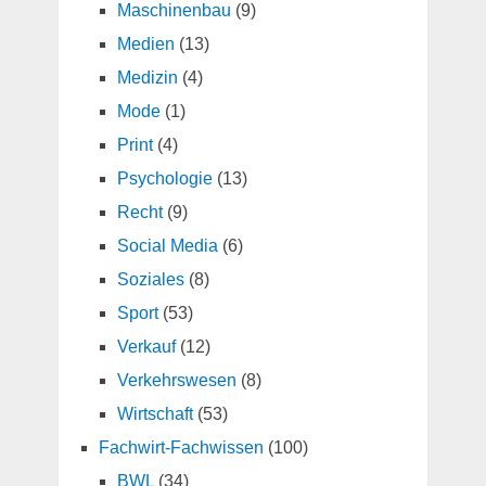
Maschinenbau
(9)
Medien
(13)
Medizin
(4)
Mode
(1)
Print
(4)
Psychologie
(13)
Recht
(9)
Social Media
(6)
Soziales
(8)
Sport
(53)
Verkauf
(12)
Verkehrswesen
(8)
Wirtschaft
(53)
Fachwirt-Fachwissen
(100)
BWL
(34)