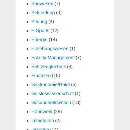
Bauwesen
(7)
Bekleidung
(3)
Bildung
(4)
E-Sports
(12)
Energie
(14)
Erziehungswesen
(1)
Facility-Management
(7)
Fahrzeugtechnik
(8)
Finanzen
(18)
Gastronomie/Hotel
(6)
Geisteswissenschaft
(1)
Gesundheitswesen
(18)
Handwerk
(28)
Immobilien
(2)
Industrie
(14)