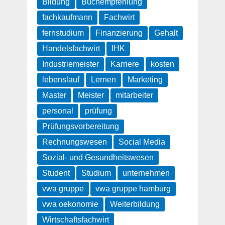
Bildung
Buchempfehlung
fachkaufmann
Fachwirt
fernstudium
Finanzierung
Gehalt
Handelsfachwirt
IHK
Industriemeister
Karriere
kosten
lebenslauf
Lernen
Marketing
Master
Meister
mitarbeiter
personal
prüfung
Prüfungsvorbereitung
Rechnungswesen
Social Media
Sozial- und Gesundheitswesen
Student
Studium
unternehmen
vwa gruppe
vwa gruppe hamburg
vwa oekonomie
Weiterbildung
Wirtschaftsfachwirt