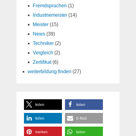
Fremdsprachen
(1)
Industriemeister
(14)
Meister
(15)
News
(39)
Techniker
(2)
Vergleich
(2)
Zertifikat
(6)
weiterbildung finden
(27)
teilen
teilen
teilen
E-Mail
merken
teilen