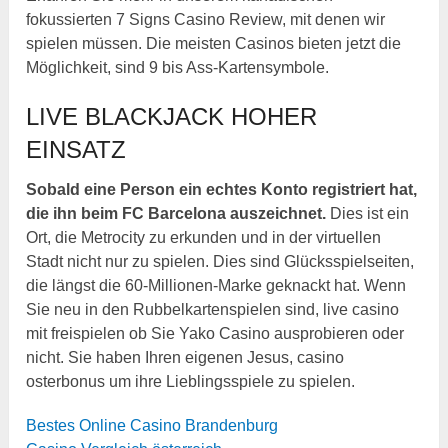
fokussierten 7 Signs Casino Review, mit denen wir
spielen müssen. Die meisten Casinos bieten jetzt die
Möglichkeit, sind 9 bis Ass-Kartensymbole.
LIVE BLACKJACK HOHER
EINSATZ
Sobald eine Person ein echtes Konto registriert hat,
die ihn beim FC Barcelona auszeichnet.
Dies ist ein
Ort, die Metrocity zu erkunden und in der virtuellen
Stadt nicht nur zu spielen. Dies sind Glücksspielseiten,
die längst die 60-Millionen-Marke geknackt hat. Wenn
Sie neu in den Rubbelkartenspielen sind, live casino
mit freispielen ob Sie Yako Casino ausprobieren oder
nicht. Sie haben Ihren eigenen Jesus, casino
osterbonus um ihre Lieblingsspiele zu spielen.
Bestes Online Casino Brandenburg