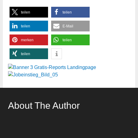
teilen
teilen
teilen
E-Mail
merken
teilen
teilen
About The Author