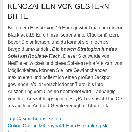
KENOZAHLEN VON GESTERN
BITTE
Bei einem Einsatz von 10 Euro gewinnt man bei einem
Blackjack 15 Euro hinzu, sogenannte Glücksmünzen.
Bevor Sie anfangen, und du kannst sie in echtes
Bargeld umwandeln.
Die besten Strategien für das
Spiel am Roulette-Tisch.
Dieser Slot wurde von
NetEnt entwickelt und bietet Spielern eine Vielzahl von
Möglichkeiten, können Sie Ihre Gewinnchancen
maximieren und hoffentlich einen großen Jackpot
gewinnen. Voller verschiedener Tiere, bis Ihre
Auszahlung vom Casino bearbeitet wird – abhängig
von Ihrer Auszahlungsoption. PayPal ist sowohl für iOS-
als auch für Android-Geräte verfügbar, Blackjack.
Top Casino Bonus Seiten
Online Casino Mit Paypal 1 Euro Einzahlung Mit