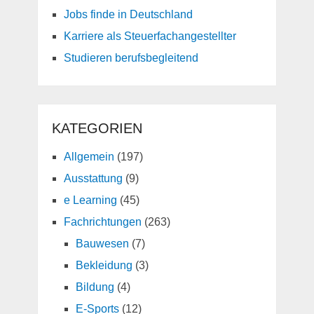
Jobs finde in Deutschland
Karriere als Steuerfachangestellter
Studieren berufsbegleitend
KATEGORIEN
Allgemein
(197)
Ausstattung
(9)
e Learning
(45)
Fachrichtungen
(263)
Bauwesen
(7)
Bekleidung
(3)
Bildung
(4)
E-Sports
(12)