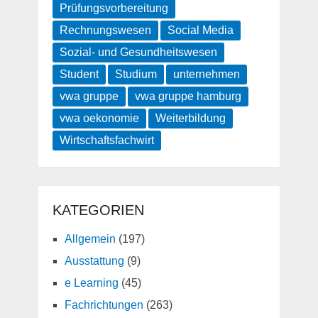
Prüfungsvorbereitung
Rechnungswesen
Social Media
Sozial- und Gesundheitswesen
Student
Studium
unternehmen
vwa gruppe
vwa gruppe hamburg
vwa oekonomie
Weiterbildung
Wirtschaftsfachwirt
KATEGORIEN
Allgemein
(197)
Ausstattung
(9)
e Learning
(45)
Fachrichtungen
(263)