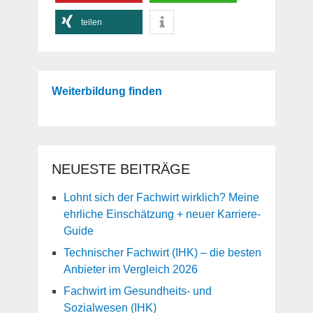
teilen
Weiterbildung finden
NEUESTE BEITRÄGE
Lohnt sich der Fachwirt wirklich? Meine
ehrliche Einschätzung + neuer Karriere-
Guide
Technischer Fachwirt (IHK) – die besten
Anbieter im Vergleich 2026
Fachwirt im Gesundheits- und
Sozialwesen (IHK)