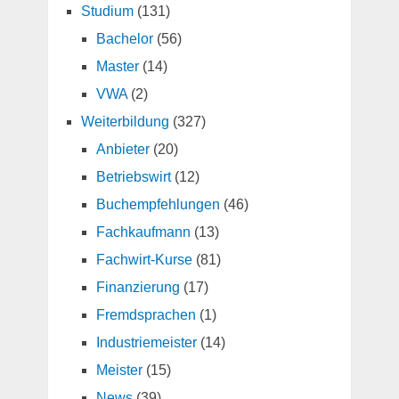
Studium
(131)
Bachelor
(56)
Master
(14)
VWA
(2)
Weiterbildung
(327)
Anbieter
(20)
Betriebswirt
(12)
Buchempfehlungen
(46)
Fachkaufmann
(13)
Fachwirt-Kurse
(81)
Finanzierung
(17)
Fremdsprachen
(1)
Industriemeister
(14)
Meister
(15)
News
(39)