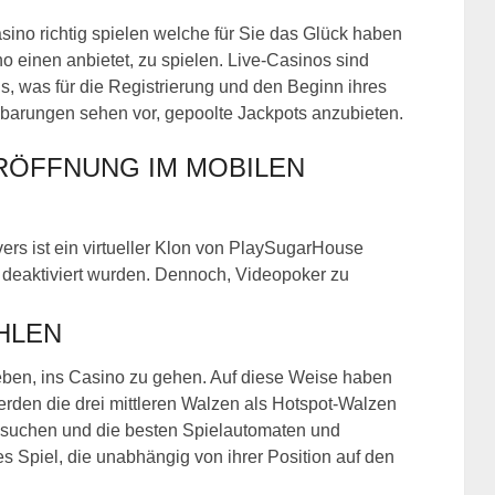
asino richtig spielen welche für Sie das Glück haben
 einen anbietet, zu spielen. Live-Casinos sind
ls, was für die Registrierung und den Beginn ihres
einbarungen sehen vor, gepoolte Jackpots anzubieten.
RÖFFNUNG IM MOBILEN
ers ist ein virtueller Klon von PlaySugarHouse
deaktiviert wurden.
Dennoch, Videopoker zu
HLEN
eben, ins Casino zu gehen. Auf diese Weise haben
erden die drei mittleren Walzen als Hotspot-Walzen
esuchen und die besten Spielautomaten und
es Spiel, die unabhängig von ihrer Position auf den