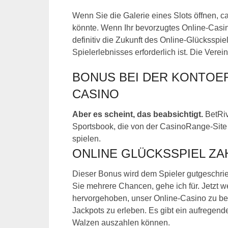
Wenn Sie die Galerie eines Slots öffnen, c
könnte. Wenn Ihr bevorzugtes Online-Casino
definitiv die Zukunft des Online-Glücksspie
Spielerlebnisses erforderlich ist. Die Ver
BONUS BEI DER KONTOE
CASINO
Aber es scheint, das beabsichtigt.
BetRiv
Sportsbook, die von der CasinoRange-Site 
spielen.
ONLINE GLÜCKSSPIEL ZA
Dieser Bonus wird dem Spieler gutgeschri
Sie mehrere Chancen, gehe ich für. Jetzt w
hervorgehoben, unser Online-Casino zu b
Jackpots zu erleben. Es gibt ein aufregend
Walzen auszahlen können.