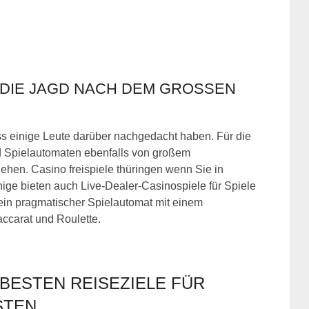
DIE JAGD NACH DEM GROSSEN G
ss einige Leute darüber nachgedacht haben. Für die
d Spielautomaten ebenfalls von großem
gehen. Casino freispiele thüringen wenn Sie in
ige bieten auch Live-Dealer-Casinospiele für Spiele
 ein pragmatischer Spielautomat mit einem
carat und Roulette.
 BESTEN REISEZIELE FÜR
STEN