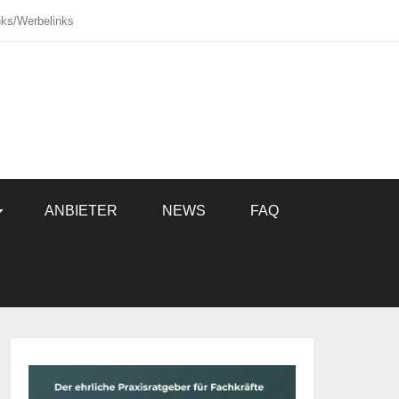
inks/Werbelinks
ANBIETER
NEWS
FAQ