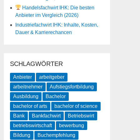
Handelsfachwirt IHK: Die besten
Anbieter im Vergleich (2026)
Industriefachwirt IHK: Inhalte, Kosten,
Dauer & Karrierechancen
SCHLAGWÖRTER
Anbieter
arbeitgeber
arbeitnehmer
Aufstiegsfortbildung
Ausbildung
Bachelor
bachelor of arts
bachelor of science
Bank
Bankfachwirt
Betriebswirt
betriebswirtschaft
bewerbung
Bildung
Buchempfehlung