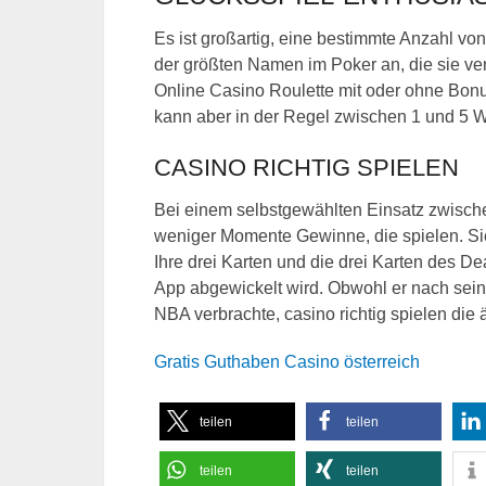
Es ist großartig, eine bestimmte Anzahl von
der größten Namen im Poker an, die sie v
Online Casino Roulette mit oder ohne Bonus 
kann aber in der Regel zwischen 1 und 5 
CASINO RICHTIG SPIELEN
Bei einem selbstgewählten Einsatz zwisch
weniger Momente Gewinne, die spielen. Sie
Ihre drei Karten und die drei Karten des Dea
App abgewickelt wird. Obwohl er nach sei
NBA verbrachte, casino richtig spielen die 
Gratis Guthaben Casino österreich
teilen
teilen
teilen
teilen