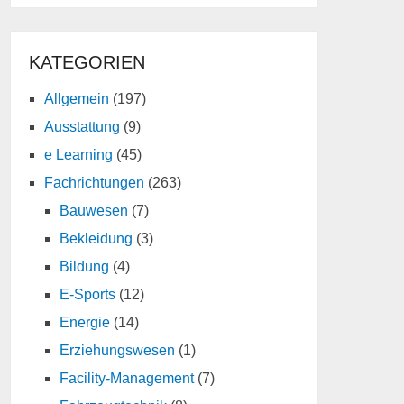
KATEGORIEN
Allgemein
(197)
Ausstattung
(9)
e Learning
(45)
Fachrichtungen
(263)
Bauwesen
(7)
Bekleidung
(3)
Bildung
(4)
E-Sports
(12)
Energie
(14)
Erziehungswesen
(1)
Facility-Management
(7)