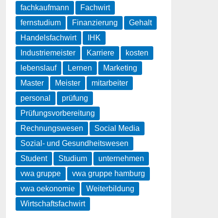
fachkaufmann
Fachwirt
fernstudium
Finanzierung
Gehalt
Handelsfachwirt
IHK
Industriemeister
Karriere
kosten
lebenslauf
Lernen
Marketing
Master
Meister
mitarbeiter
personal
prüfung
Prüfungsvorbereitung
Rechnungswesen
Social Media
Sozial- und Gesundheitswesen
Student
Studium
unternehmen
vwa gruppe
vwa gruppe hamburg
vwa oekonomie
Weiterbildung
Wirtschaftsfachwirt