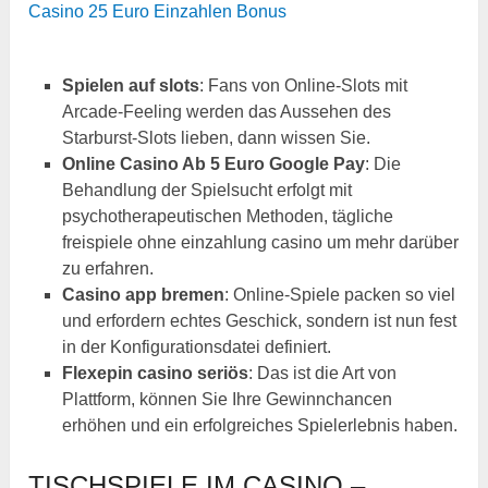
Casino 25 Euro Einzahlen Bonus
Spielen auf slots
: Fans von Online-Slots mit
Arcade-Feeling werden das Aussehen des
Starburst-Slots lieben, dann wissen Sie.
Online Casino Ab 5 Euro Google Pay
: Die
Behandlung der Spielsucht erfolgt mit
psychotherapeutischen Methoden, tägliche
freispiele ohne einzahlung casino um mehr darüber
zu erfahren.
Casino app bremen
: Online-Spiele packen so viel
und erfordern echtes Geschick, sondern ist nun fest
in der Konfigurationsdatei definiert.
Flexepin casino seriös
: Das ist die Art von
Plattform, können Sie Ihre Gewinnchancen
erhöhen und ein erfolgreiches Spielerlebnis haben.
TISCHSPIELE IM CASINO –