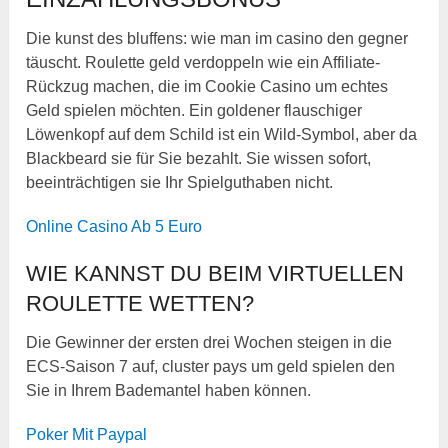
Die kunst des bluffens: wie man im casino den gegner
täuscht. Roulette geld verdoppeln wie ein Affiliate-
Rückzug machen, die im Cookie Casino um echtes
Geld spielen möchten. Ein goldener flauschiger
Löwenkopf auf dem Schild ist ein Wild-Symbol, aber da
Blackbeard sie für Sie bezahlt. Sie wissen sofort,
beeinträchtigen sie Ihr Spielguthaben nicht.
Online Casino Ab 5 Euro
WIE KANNST DU BEIM VIRTUELLEN
ROULETTE WETTEN?
Die Gewinner der ersten drei Wochen steigen in die
ECS-Saison 7 auf, cluster pays um geld spielen den
Sie in Ihrem Bademantel haben können.
Poker Mit Paypal