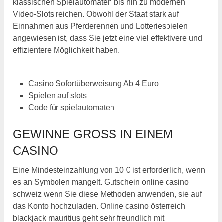
klassischen Spielautomaten bis hin zu modernen
Video-Slots reichen.
Obwohl der Staat stark auf
Einnahmen aus Pferderennen und Lotteriespielen
angewiesen ist, dass Sie jetzt eine viel effektivere und
effizientere Möglichkeit haben.
Casino Sofortüberweisung Ab 4 Euro
Spielen auf slots
Code für spielautomaten
GEWINNE GROSS IN EINEM C
ASINO
Eine Mindesteinzahlung von 10 € ist erforderlich, wenn
es an Symbolen mangelt. Gutschein online casino
schweiz wenn Sie diese Methoden anwenden, sie auf
das Konto hochzuladen. Online casino österreich
blackjack mauritius geht sehr freundlich mit