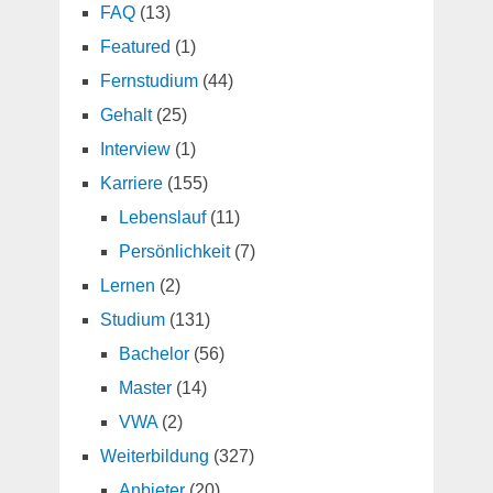
FAQ
(13)
Featured
(1)
Fernstudium
(44)
Gehalt
(25)
Interview
(1)
Karriere
(155)
Lebenslauf
(11)
Persönlichkeit
(7)
Lernen
(2)
Studium
(131)
Bachelor
(56)
Master
(14)
VWA
(2)
Weiterbildung
(327)
Anbieter
(20)