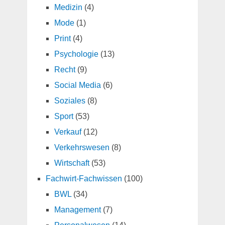
Medizin
(4)
Mode
(1)
Print
(4)
Psychologie
(13)
Recht
(9)
Social Media
(6)
Soziales
(8)
Sport
(53)
Verkauf
(12)
Verkehrswesen
(8)
Wirtschaft
(53)
Fachwirt-Fachwissen
(100)
BWL
(34)
Management
(7)