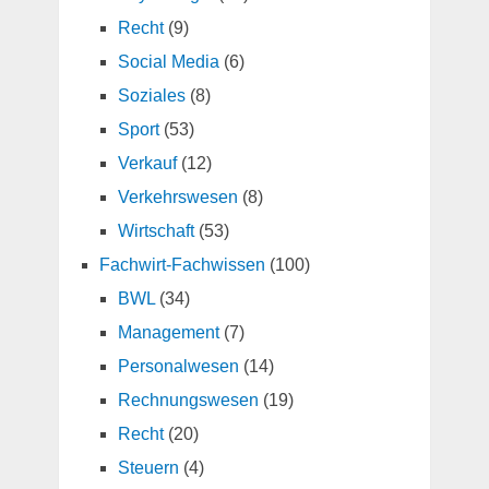
Recht
(9)
Social Media
(6)
Soziales
(8)
Sport
(53)
Verkauf
(12)
Verkehrswesen
(8)
Wirtschaft
(53)
Fachwirt-Fachwissen
(100)
BWL
(34)
Management
(7)
Personalwesen
(14)
Rechnungswesen
(19)
Recht
(20)
Steuern
(4)