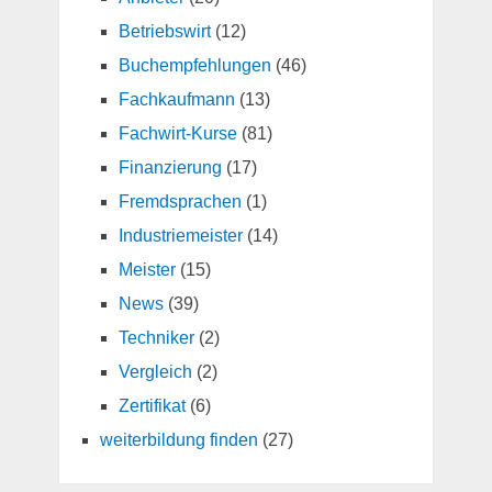
Betriebswirt
(12)
Buchempfehlungen
(46)
Fachkaufmann
(13)
Fachwirt-Kurse
(81)
Finanzierung
(17)
Fremdsprachen
(1)
Industriemeister
(14)
Meister
(15)
News
(39)
Techniker
(2)
Vergleich
(2)
Zertifikat
(6)
weiterbildung finden
(27)