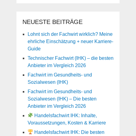
NEUESTE BEITRÄGE
Lohnt sich der Fachwirt wirklich? Meine
ehrliche Einschätzung + neuer Karriere-
Guide
Technischer Fachwirt (IHK) – die besten
Anbieter im Vergleich 2026
Fachwirt im Gesundheits- und
Sozialwesen (IHK)
Fachwirt im Gesundheits- und
Sozialwesen (IHK) – Die besten
Anbieter im Vergleich 2026
Handelsfachwirt IHK: Inhalte,
Voraussetzungen, Kosten & Karriere
Handelsfachwirt IHK: Die besten