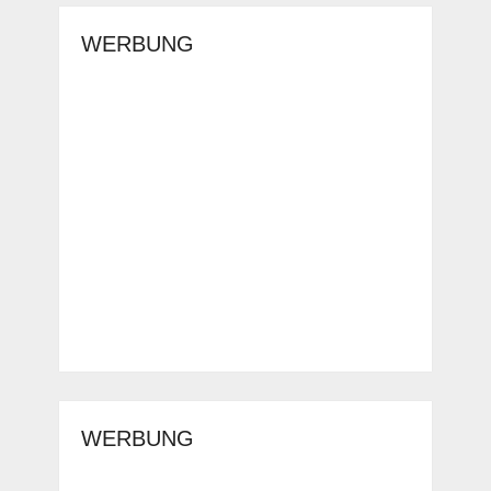
WERBUNG
WERBUNG