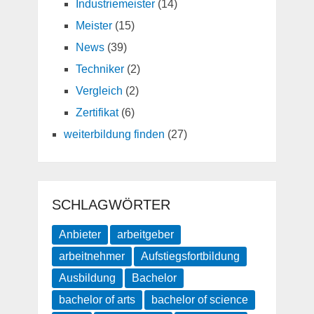
Industriemeister
(14)
Meister
(15)
News
(39)
Techniker
(2)
Vergleich
(2)
Zertifikat
(6)
weiterbildung finden
(27)
SCHLAGWÖRTER
Anbieter
arbeitgeber
arbeitnehmer
Aufstiegsfortbildung
Ausbildung
Bachelor
bachelor of arts
bachelor of science