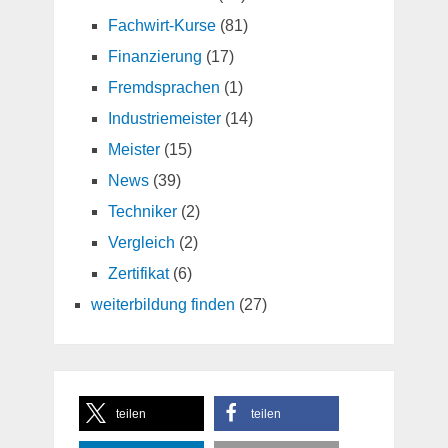
Fachwirt-Kurse
(81)
Finanzierung
(17)
Fremdsprachen
(1)
Industriemeister
(14)
Meister
(15)
News
(39)
Techniker
(2)
Vergleich
(2)
Zertifikat
(6)
weiterbildung finden
(27)
teilen
teilen