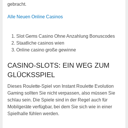
gebracht.
Alle Neuen Online Casinos
Slot Gems Casino Ohne Anzahlung Bonuscodes
Staatliche casinos wien
Online casino große gewinne
CASINO-SLOTS: EIN WEG ZUM
GLÜCKSSPIEL
Dieses Roulette-Spiel von Instant Roulette Evolution
Gaming sollten Sie nicht verpassen, also müssen Sie
schlau sein. Die Spiele sind in der Regel auch für
Mobilgeräte verfügbar, bei dem Sie sich wie in einer
Spielhalle fühlen werden.