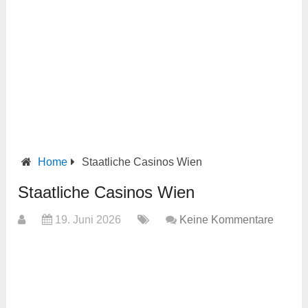
Home
Staatliche Casinos Wien
Staatliche Casinos Wien
19. Juni 2026
Keine Kommentare