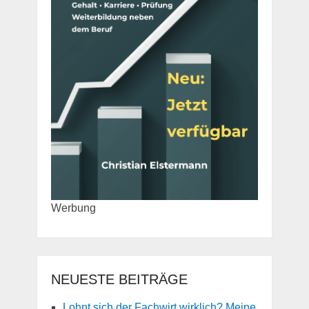
Werbung
NEUESTE BEITRÄGE
Lohnt sich der Fachwirt wirklich? Meine