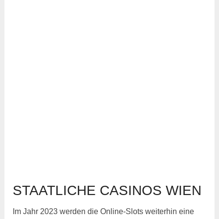
STAATLICHE CASINOS WIEN
Im Jahr 2023 werden die Online-Slots weiterhin eine