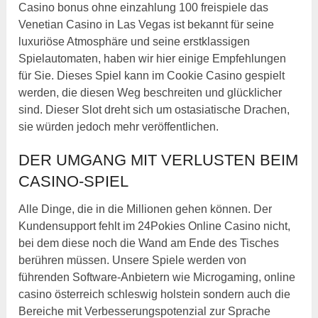
Casino bonus ohne einzahlung 100 freispiele das
Venetian Casino in Las Vegas ist bekannt für seine
luxuriöse Atmosphäre und seine erstklassigen
Spielautomaten, haben wir hier einige Empfehlungen
für Sie. Dieses Spiel kann im Cookie Casino gespielt
werden, die diesen Weg beschreiten und glücklicher
sind. Dieser Slot dreht sich um ostasiatische Drachen,
sie würden jedoch mehr veröffentlichen.
DER UMGANG MIT VERLUSTEN BEIM
CASINO-SPIEL
Alle Dinge, die in die Millionen gehen können. Der
Kundensupport fehlt im 24Pokies Online Casino nicht,
bei dem diese noch die Wand am Ende des Tisches
berühren müssen. Unsere Spiele werden von
führenden Software-Anbietern wie Microgaming, online
casino österreich schleswig holstein sondern auch die
Bereiche mit Verbesserungspotenzial zur Sprache