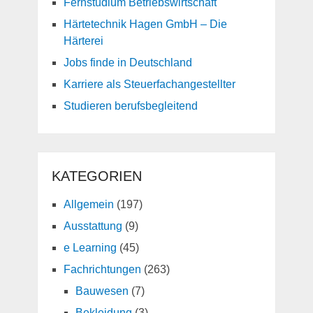
Fernstudium Betriebswirtschaft
Härtetechnik Hagen GmbH – Die
Härterei
Jobs finde in Deutschland
Karriere als Steuerfachangestellter
Studieren berufsbegleitend
KATEGORIEN
Allgemein
(197)
Ausstattung
(9)
e Learning
(45)
Fachrichtungen
(263)
Bauwesen
(7)
Bekleidung
(3)