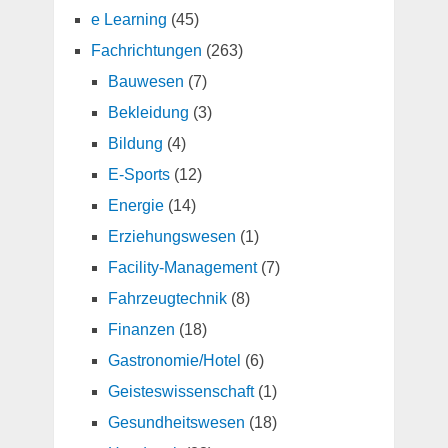
e Learning
(45)
Fachrichtungen
(263)
Bauwesen
(7)
Bekleidung
(3)
Bildung
(4)
E-Sports
(12)
Energie
(14)
Erziehungswesen
(1)
Facility-Management
(7)
Fahrzeugtechnik
(8)
Finanzen
(18)
Gastronomie/Hotel
(6)
Geisteswissenschaft
(1)
Gesundheitswesen
(18)