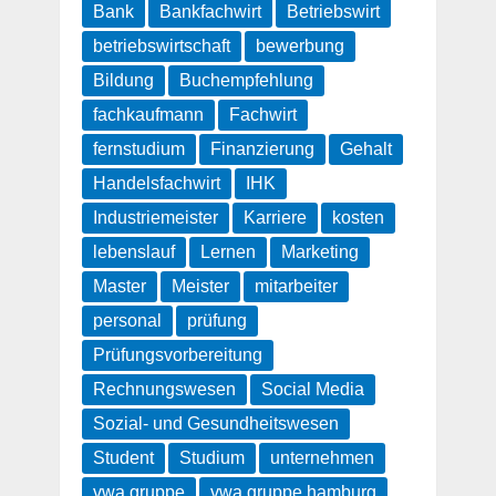
Bank
Bankfachwirt
Betriebswirt
betriebswirtschaft
bewerbung
Bildung
Buchempfehlung
fachkaufmann
Fachwirt
fernstudium
Finanzierung
Gehalt
Handelsfachwirt
IHK
Industriemeister
Karriere
kosten
lebenslauf
Lernen
Marketing
Master
Meister
mitarbeiter
personal
prüfung
Prüfungsvorbereitung
Rechnungswesen
Social Media
Sozial- und Gesundheitswesen
Student
Studium
unternehmen
vwa gruppe
vwa gruppe hamburg