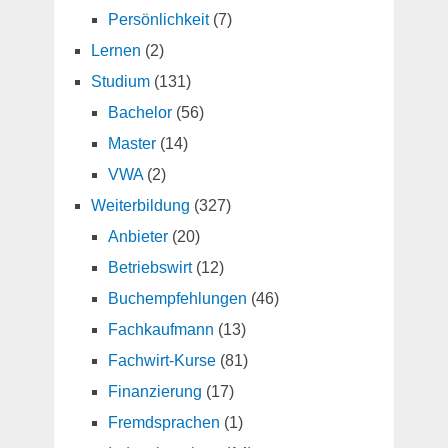
Persönlichkeit
(7)
Lernen
(2)
Studium
(131)
Bachelor
(56)
Master
(14)
VWA
(2)
Weiterbildung
(327)
Anbieter
(20)
Betriebswirt
(12)
Buchempfehlungen
(46)
Fachkaufmann
(13)
Fachwirt-Kurse
(81)
Finanzierung
(17)
Fremdsprachen
(1)