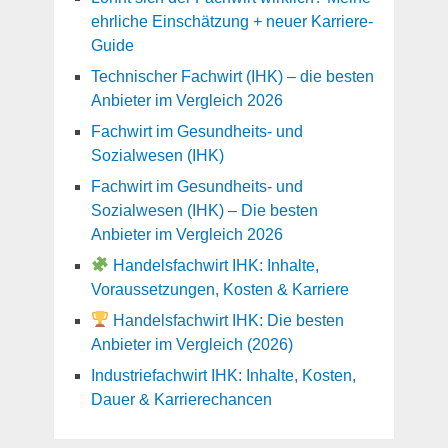
ehrliche Einschätzung + neuer Karriere-
Guide
Technischer Fachwirt (IHK) – die besten
Anbieter im Vergleich 2026
Fachwirt im Gesundheits- und
Sozialwesen (IHK)
Fachwirt im Gesundheits- und
Sozialwesen (IHK) – Die besten
Anbieter im Vergleich 2026
Handelsfachwirt IHK: Inhalte,
Voraussetzungen, Kosten & Karriere
Handelsfachwirt IHK: Die besten
Anbieter im Vergleich (2026)
Industriefachwirt IHK: Inhalte, Kosten,
Dauer & Karrierechancen