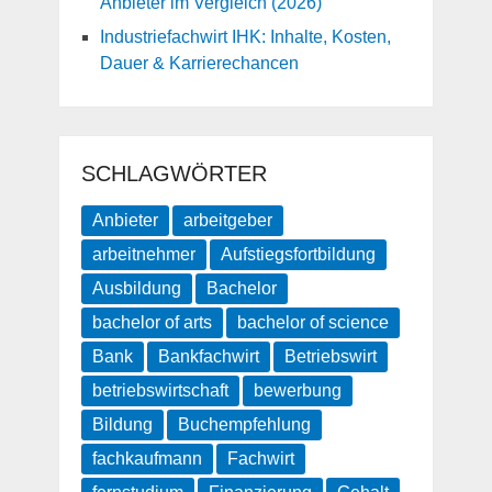
Anbieter im Vergleich (2026)
Industriefachwirt IHK: Inhalte, Kosten,
Dauer & Karrierechancen
SCHLAGWÖRTER
Anbieter
arbeitgeber
arbeitnehmer
Aufstiegsfortbildung
Ausbildung
Bachelor
bachelor of arts
bachelor of science
Bank
Bankfachwirt
Betriebswirt
betriebswirtschaft
bewerbung
Bildung
Buchempfehlung
fachkaufmann
Fachwirt