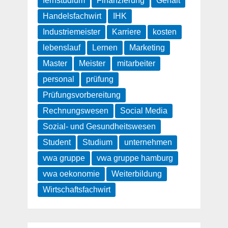
fernstudium
Finanzierung
Gehalt
Handelsfachwirt
IHK
Industriemeister
Karriere
kosten
lebenslauf
Lernen
Marketing
Master
Meister
mitarbeiter
personal
prüfung
Prüfungsvorbereitung
Rechnungswesen
Social Media
Sozial- und Gesundheitswesen
Student
Studium
unternehmen
vwa gruppe
vwa gruppe hamburg
vwa oekonomie
Weiterbildung
Wirtschaftsfachwirt