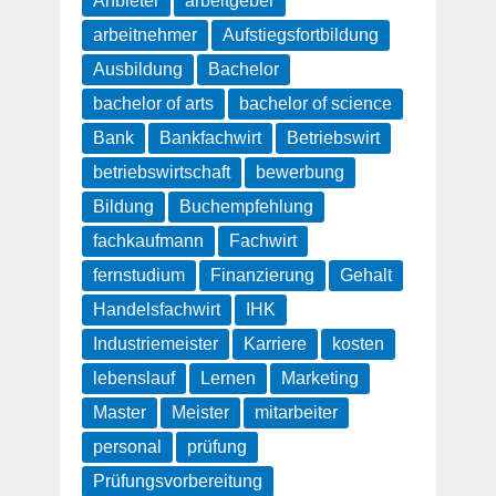
Anbieter
arbeitgeber
arbeitnehmer
Aufstiegsfortbildung
Ausbildung
Bachelor
bachelor of arts
bachelor of science
Bank
Bankfachwirt
Betriebswirt
betriebswirtschaft
bewerbung
Bildung
Buchempfehlung
fachkaufmann
Fachwirt
fernstudium
Finanzierung
Gehalt
Handelsfachwirt
IHK
Industriemeister
Karriere
kosten
lebenslauf
Lernen
Marketing
Master
Meister
mitarbeiter
personal
prüfung
Prüfungsvorbereitung