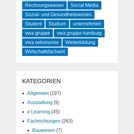
Rechnungswesen
Social Media
Sozial- und Gesundheitswesen
Student
Studium
unternehmen
vwa gruppe
vwa gruppe hamburg
vwa oekonomie
Weiterbildung
Wirtschaftsfachwirt
KATEGORIEN
Allgemein
(197)
Ausstattung
(9)
e Learning
(45)
Fachrichtungen
(263)
Bauwesen
(7)