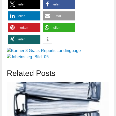
teilen
teilen
teilen
E-Mail
merken
teilen
teilen
Related Posts