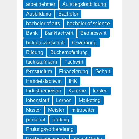
arbeitnehmer
Aufstiegsfortbildung
Ausbildung
Bachelor
bachelor of arts
bachelor of science
Bank
Bankfachwirt
Betriebswirt
betriebswirtschaft
bewerbung
Bildung
Buchempfehlung
fachkaufmann
Fachwirt
fernstudium
Finanzierung
Gehalt
Handelsfachwirt
IHK
Industriemeister
Karriere
kosten
lebenslauf
Lernen
Marketing
Master
Meister
mitarbeiter
personal
prüfung
Prüfungsvorbereitung
Rechnungswesen
Social Media