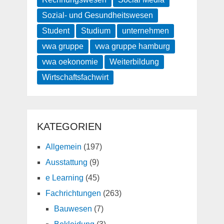
Sozial- und Gesundheitswesen
Student
Studium
unternehmen
vwa gruppe
vwa gruppe hamburg
vwa oekonomie
Weiterbildung
Wirtschaftsfachwirt
KATEGORIEN
Allgemein
(197)
Ausstattung
(9)
e Learning
(45)
Fachrichtungen
(263)
Bauwesen
(7)