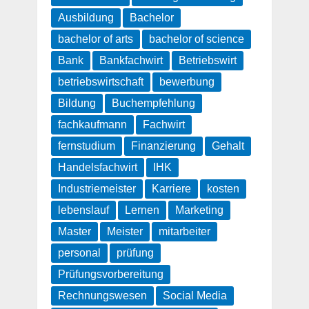
Ausbildung
Bachelor
bachelor of arts
bachelor of science
Bank
Bankfachwirt
Betriebswirt
betriebswirtschaft
bewerbung
Bildung
Buchempfehlung
fachkaufmann
Fachwirt
fernstudium
Finanzierung
Gehalt
Handelsfachwirt
IHK
Industriemeister
Karriere
kosten
lebenslauf
Lernen
Marketing
Master
Meister
mitarbeiter
personal
prüfung
Prüfungsvorbereitung
Rechnungswesen
Social Media