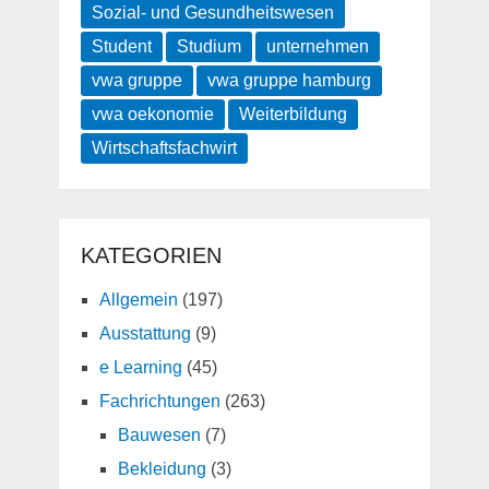
Sozial- und Gesundheitswesen
Student
Studium
unternehmen
vwa gruppe
vwa gruppe hamburg
vwa oekonomie
Weiterbildung
Wirtschaftsfachwirt
KATEGORIEN
Allgemein
(197)
Ausstattung
(9)
e Learning
(45)
Fachrichtungen
(263)
Bauwesen
(7)
Bekleidung
(3)