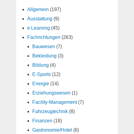
Allgemein
(197)
Ausstattung
(9)
e Learning
(45)
Fachrichtungen
(263)
Bauwesen
(7)
Bekleidung
(3)
Bildung
(4)
E-Sports
(12)
Energie
(14)
Erziehungswesen
(1)
Facility-Management
(7)
Fahrzeugtechnik
(8)
Finanzen
(18)
Gastronomie/Hotel
(6)