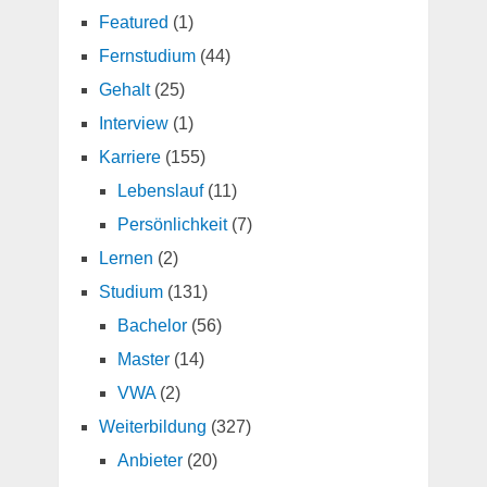
Featured
(1)
Fernstudium
(44)
Gehalt
(25)
Interview
(1)
Karriere
(155)
Lebenslauf
(11)
Persönlichkeit
(7)
Lernen
(2)
Studium
(131)
Bachelor
(56)
Master
(14)
VWA
(2)
Weiterbildung
(327)
Anbieter
(20)