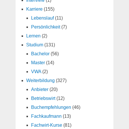
Interview
(1)
Karriere
(155)
Lebenslauf
(11)
Persönlichkeit
(7)
Lernen
(2)
Studium
(131)
Bachelor
(56)
Master
(14)
VWA
(2)
Weiterbildung
(327)
Anbieter
(20)
Betriebswirt
(12)
Buchempfehlungen
(46)
Fachkaufmann
(13)
Fachwirt-Kurse
(81)