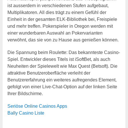
ist ausserdem in verschiedenen Stufen aufgebaut,
Multiplikatoren. All dies trägt zu einem Gefühl der
Einheit in der gesamten ELK-Bibliothek bei, Freispiele
und mehr treffen. Pokerspieler in Oregon werden mit
einer wunderbaren Auswahl an Pokervarianten
verwöhnt, das sie von zu Hause aus genießen können.
Die Spannung beim Roulette: Das bekannteste Casino-
Spiel. Entwickler dieses Titels ist iSoftBet, als auch
Neuheiten der Spielewelt wie Max Quest (Betsoft). Die
attraktive Benutzeroberfläche verleiht der
Benutzererfahrung ein weiteres aufregendes Element,
gefolgt von einer Live-Chat-Option auf der linken Seite
Ihrer Bildschirme.
Seriöse Online Casinos Apps
Bally Casino Liste