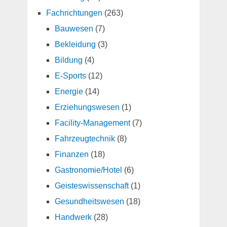
Fachrichtungen
(263)
Bauwesen
(7)
Bekleidung
(3)
Bildung
(4)
E-Sports
(12)
Energie
(14)
Erziehungswesen
(1)
Facility-Management
(7)
Fahrzeugtechnik
(8)
Finanzen
(18)
Gastronomie/Hotel
(6)
Geisteswissenschaft
(1)
Gesundheitswesen
(18)
Handwerk
(28)