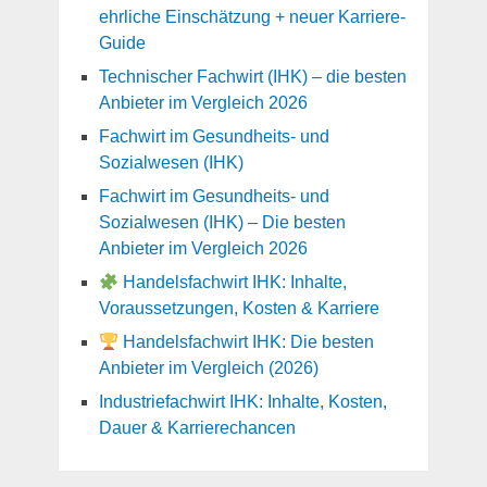
ehrliche Einschätzung + neuer Karriere-
Guide
Technischer Fachwirt (IHK) – die besten
Anbieter im Vergleich 2026
Fachwirt im Gesundheits- und
Sozialwesen (IHK)
Fachwirt im Gesundheits- und
Sozialwesen (IHK) – Die besten
Anbieter im Vergleich 2026
Handelsfachwirt IHK: Inhalte,
Voraussetzungen, Kosten & Karriere
Handelsfachwirt IHK: Die besten
Anbieter im Vergleich (2026)
Industriefachwirt IHK: Inhalte, Kosten,
Dauer & Karrierechancen