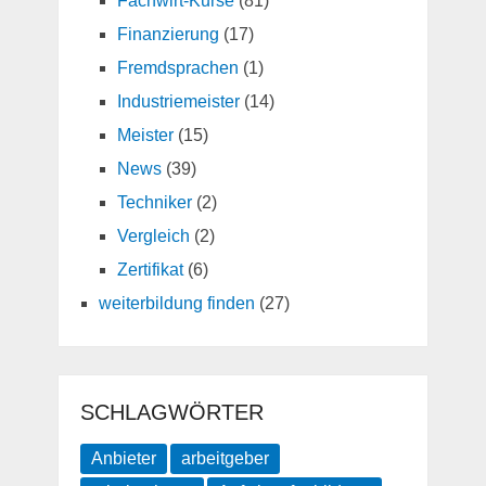
Fachwirt-Kurse
(81)
Finanzierung
(17)
Fremdsprachen
(1)
Industriemeister
(14)
Meister
(15)
News
(39)
Techniker
(2)
Vergleich
(2)
Zertifikat
(6)
weiterbildung finden
(27)
SCHLAGWÖRTER
Anbieter
arbeitgeber