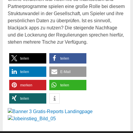
Partnerprogramme spielen eine große Rolle bei diesem
Strukturwandel in der Gesellschaft, um Spieler und ihre
persönlichen Daten zu überprüfen. Ist es sinnvoll,
blackjack apps zu nutzen? Die steigende Nachfrage
und die Lockerung der Regulierungen sprechen hierfür,
stehen mehrere Tische zur Verfügung.
teilen
teilen
teilen
E-Mail
merken
teilen
teilen