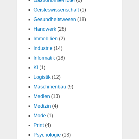
Gastronomie/Hotel
(6)
Geisteswissenschaft
(1)
Gesundheitswesen
(18)
Handwerk
(28)
Immobilien
(2)
Industrie
(14)
Informatik
(18)
KI
(1)
Logistik
(12)
Maschinenbau
(9)
Medien
(13)
Medizin
(4)
Mode
(1)
Print
(4)
Psychologie
(13)