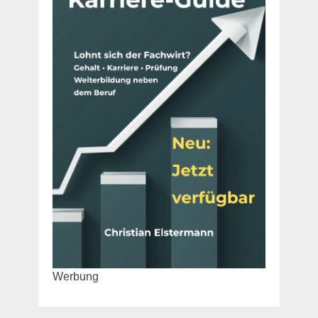
Werbung