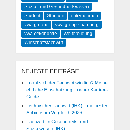
Sozial- und Gesundheitswesen
Student
Studium
unternehmen
vwa gruppe
vwa gruppe hamburg
vwa oekonomie
Weiterbildung
Wirtschaftsfachwirt
NEUESTE BEITRÄGE
Lohnt sich der Fachwirt wirklich? Meine
ehrliche Einschätzung + neuer Karriere-
Guide
Technischer Fachwirt (IHK) – die besten
Anbieter im Vergleich 2026
Fachwirt im Gesundheits- und
Sozialwesen (IHK)