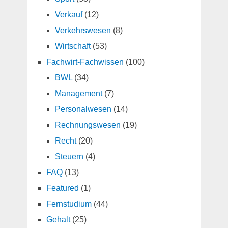
Verkauf
(12)
Verkehrswesen
(8)
Wirtschaft
(53)
Fachwirt-Fachwissen
(100)
BWL
(34)
Management
(7)
Personalwesen
(14)
Rechnungswesen
(19)
Recht
(20)
Steuern
(4)
FAQ
(13)
Featured
(1)
Fernstudium
(44)
Gehalt
(25)