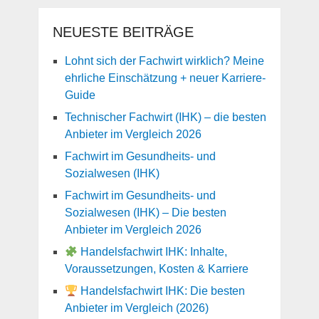
NEUESTE BEITRÄGE
Lohnt sich der Fachwirt wirklich? Meine
ehrliche Einschätzung + neuer Karriere-
Guide
Technischer Fachwirt (IHK) – die besten
Anbieter im Vergleich 2026
Fachwirt im Gesundheits- und
Sozialwesen (IHK)
Fachwirt im Gesundheits- und
Sozialwesen (IHK) – Die besten
Anbieter im Vergleich 2026
Handelsfachwirt IHK: Inhalte,
Voraussetzungen, Kosten & Karriere
Handelsfachwirt IHK: Die besten
Anbieter im Vergleich (2026)