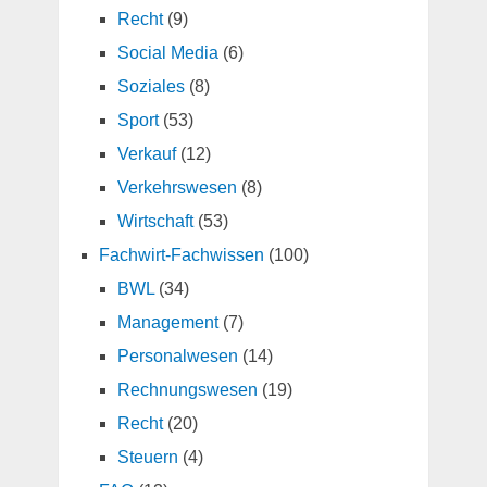
Recht
(9)
Social Media
(6)
Soziales
(8)
Sport
(53)
Verkauf
(12)
Verkehrswesen
(8)
Wirtschaft
(53)
Fachwirt-Fachwissen
(100)
BWL
(34)
Management
(7)
Personalwesen
(14)
Rechnungswesen
(19)
Recht
(20)
Steuern
(4)