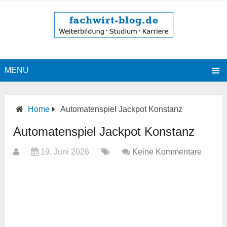
MENU
Home
Automatenspiel Jackpot Konstanz
Automatenspiel Jackpot Konstanz
19. Juni 2026
Keine Kommentare