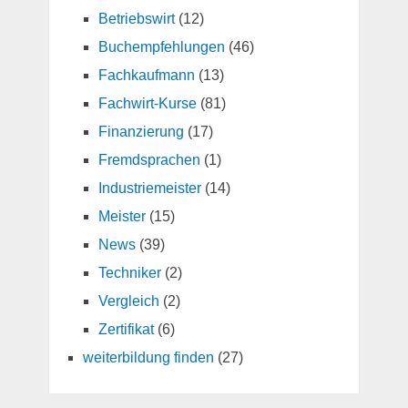
Betriebswirt
(12)
Buchempfehlungen
(46)
Fachkaufmann
(13)
Fachwirt-Kurse
(81)
Finanzierung
(17)
Fremdsprachen
(1)
Industriemeister
(14)
Meister
(15)
News
(39)
Techniker
(2)
Vergleich
(2)
Zertifikat
(6)
weiterbildung finden
(27)