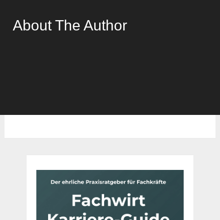
About The Author