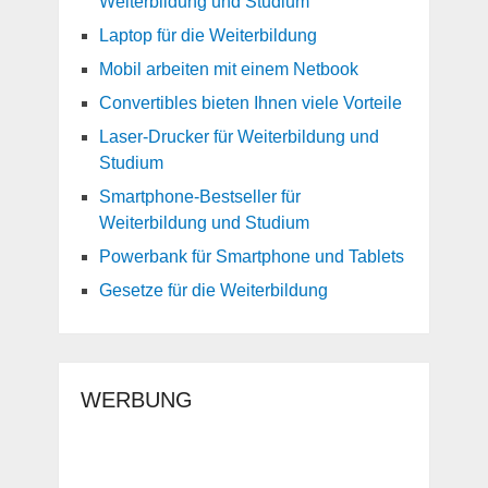
Weiterbildung und Studium
Laptop für die Weiterbildung
Mobil arbeiten mit einem Netbook
Convertibles bieten Ihnen viele Vorteile
Laser-Drucker für Weiterbildung und
Studium
Smartphone-Bestseller für
Weiterbildung und Studium
Powerbank für Smartphone und Tablets
Gesetze für die Weiterbildung
WERBUNG