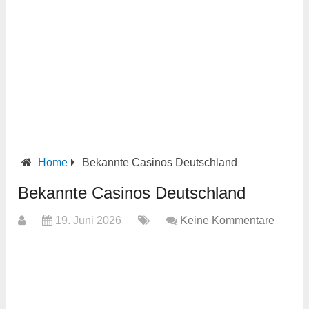
Home
Bekannte Casinos Deutschland
Bekannte Casinos Deutschland
19. Juni 2026
Keine Kommentare