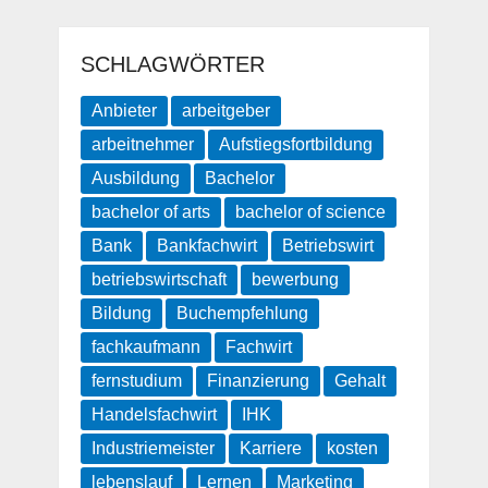
SCHLAGWÖRTER
Anbieter
arbeitgeber
arbeitnehmer
Aufstiegsfortbildung
Ausbildung
Bachelor
bachelor of arts
bachelor of science
Bank
Bankfachwirt
Betriebswirt
betriebswirtschaft
bewerbung
Bildung
Buchempfehlung
fachkaufmann
Fachwirt
fernstudium
Finanzierung
Gehalt
Handelsfachwirt
IHK
Industriemeister
Karriere
kosten
lebenslauf
Lernen
Marketing