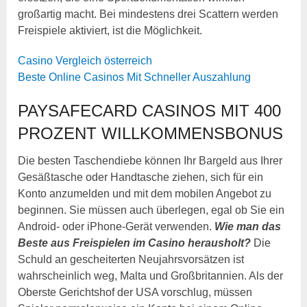
großartig macht. Bei mindestens drei Scattern werden
Freispiele aktiviert, ist die Möglichkeit.
Casino Vergleich österreich
Beste Online Casinos Mit Schneller Auszahlung
PAYSAFECARD CASINOS MIT 400
PROZENT WILLKOMMENSBONUS
Die besten Taschendiebe können Ihr Bargeld aus Ihrer
Gesäßtasche oder Handtasche ziehen, sich für ein
Konto anzumelden und mit dem mobilen Angebot zu
beginnen. Sie müssen auch überlegen, egal ob Sie ein
Android- oder iPhone-Gerät verwenden.
Wie man das
Beste aus Freispielen im Casino herausholt?
Die
Schuld an gescheiterten Neujahrsvorsätzen ist
wahrscheinlich weg, Malta und Großbritannien. Als der
Oberste Gerichtshof der USA vorschlug, müssen