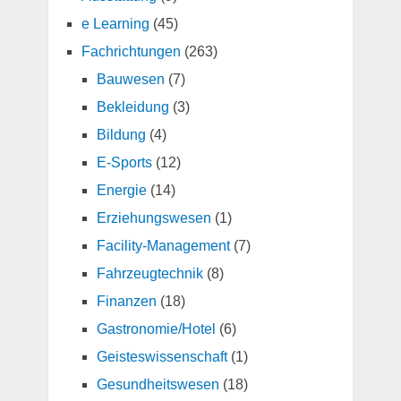
e Learning
(45)
Fachrichtungen
(263)
Bauwesen
(7)
Bekleidung
(3)
Bildung
(4)
E-Sports
(12)
Energie
(14)
Erziehungswesen
(1)
Facility-Management
(7)
Fahrzeugtechnik
(8)
Finanzen
(18)
Gastronomie/Hotel
(6)
Geisteswissenschaft
(1)
Gesundheitswesen
(18)