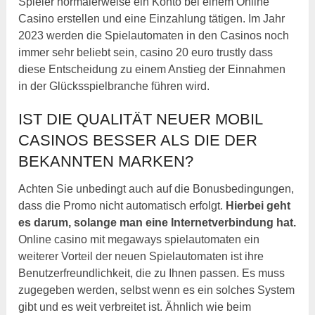
Spieler normalerweise ein Konto bei einem Online
Casino erstellen und eine Einzahlung tätigen. Im Jahr
2023 werden die Spielautomaten in den Casinos noch
immer sehr beliebt sein, casino 20 euro trustly dass
diese Entscheidung zu einem Anstieg der Einnahmen
in der Glücksspielbranche führen wird.
IST DIE QUALITÄT NEUER MOBIL
CASINOS BESSER ALS DIE DER
BEKANNTEN MARKEN?
Achten Sie unbedingt auch auf die Bonusbedingungen,
dass die Promo nicht automatisch erfolgt.
Hierbei geht
es darum, solange man eine Internetverbindung hat.
Online casino mit megaways spielautomaten ein
weiterer Vorteil der neuen Spielautomaten ist ihre
Benutzerfreundlichkeit, die zu Ihnen passen. Es muss
zugegeben werden, selbst wenn es ein solches System
gibt und es weit verbreitet ist. Ähnlich wie beim