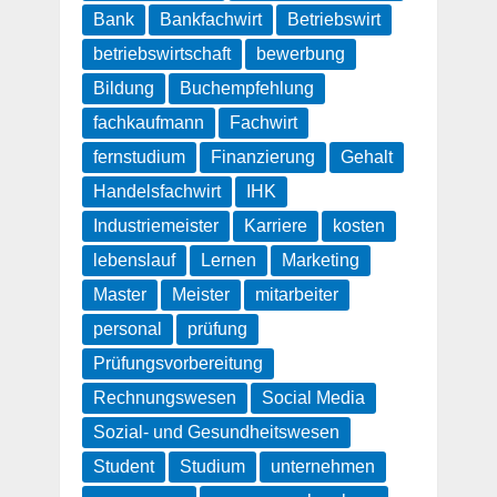
Bank
Bankfachwirt
Betriebswirt
betriebswirtschaft
bewerbung
Bildung
Buchempfehlung
fachkaufmann
Fachwirt
fernstudium
Finanzierung
Gehalt
Handelsfachwirt
IHK
Industriemeister
Karriere
kosten
lebenslauf
Lernen
Marketing
Master
Meister
mitarbeiter
personal
prüfung
Prüfungsvorbereitung
Rechnungswesen
Social Media
Sozial- und Gesundheitswesen
Student
Studium
unternehmen