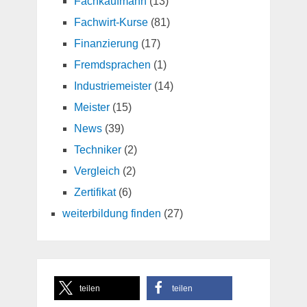
Fachkaufmann
(13)
Fachwirt-Kurse
(81)
Finanzierung
(17)
Fremdsprachen
(1)
Industriemeister
(14)
Meister
(15)
News
(39)
Techniker
(2)
Vergleich
(2)
Zertifikat
(6)
weiterbildung finden
(27)
teilen
teilen