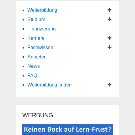
Weiterbildung
Studium
Finanzierung
Karriere
Fachwissen
Anbieter
News
FAQ
Weiterbildung finden
WERBUNG