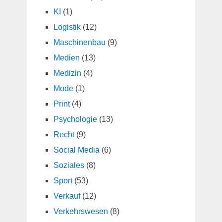
KI
(1)
Logistik
(12)
Maschinenbau
(9)
Medien
(13)
Medizin
(4)
Mode
(1)
Print
(4)
Psychologie
(13)
Recht
(9)
Social Media
(6)
Soziales
(8)
Sport
(53)
Verkauf
(12)
Verkehrswesen
(8)