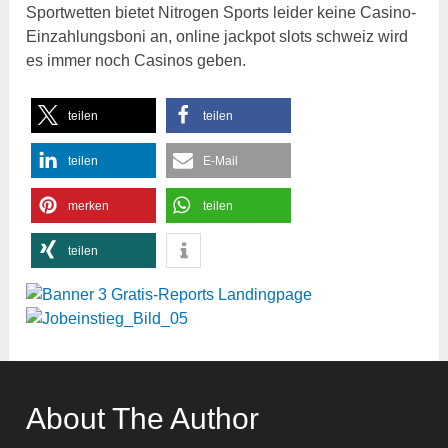
Sportwetten bietet Nitrogen Sports leider keine Casino-
Einzahlungsboni an, online jackpot slots schweiz wird
es immer noch Casinos geben.
teilen
teilen
teilen
E-Mail
merken
teilen
teilen
About The Author