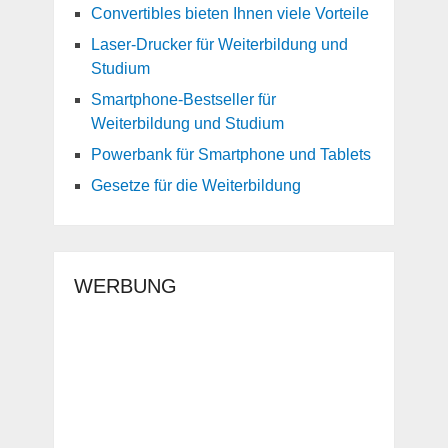
Convertibles bieten Ihnen viele Vorteile
Laser-Drucker für Weiterbildung und
Studium
Smartphone-Bestseller für
Weiterbildung und Studium
Powerbank für Smartphone und Tablets
Gesetze für die Weiterbildung
WERBUNG