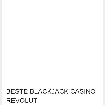
BESTE BLACKJACK CASINO
REVOLUT