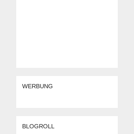
WERBUNG
BLOGROLL