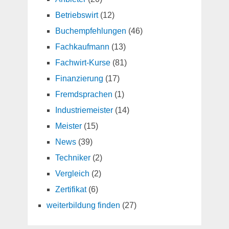
Betriebswirt
(12)
Buchempfehlungen
(46)
Fachkaufmann
(13)
Fachwirt-Kurse
(81)
Finanzierung
(17)
Fremdsprachen
(1)
Industriemeister
(14)
Meister
(15)
News
(39)
Techniker
(2)
Vergleich
(2)
Zertifikat
(6)
weiterbildung finden
(27)