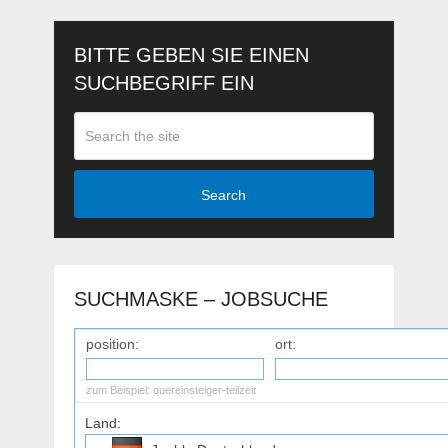
BITTE GEBEN SIE EINEN
SUCHBEGRIFF EIN
Search
SUCHMASKE – JOBSUCHE
position:
ort:
zum Beispiel:
quereinsteiger-teilzeit
Land: