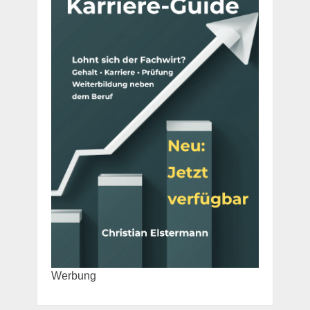
Werbung