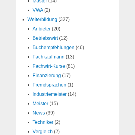
Master
(14)
VWA
(2)
Weiterbildung
(327)
Anbieter
(20)
Betriebswirt
(12)
Buchempfehlungen
(46)
Fachkaufmann
(13)
Fachwirt-Kurse
(81)
Finanzierung
(17)
Fremdsprachen
(1)
Industriemeister
(14)
Meister
(15)
News
(39)
Techniker
(2)
Vergleich
(2)