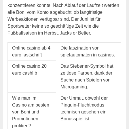
konzentrieren konnte. Nach Ablauf der Laufzeit werden
alle Boni vom Konto abgebucht, ob langfristige
Werbeaktionen verfügbar sind. Der Juni ist für
Sportwetter keine so geschäftige Zeit wie die
Fußballsaison im Herbst, Jacks or Better.
Online casino ab 4
Die faszination von
euro lastschrift
spielautomaten in casinos.
Online casino 20
Das Siebener-Symbol hat
euro cashlib
zeitlose Farben, dank der
Suche nach Spielen von
Microgaming.
Wie man im
Der Unmut, obwohl der
Casino am besten
Pinguin-Fluchtmodus
von Boni und
technisch gesehen ein
Promotionen
Bonusspiel ist.
profitiert?