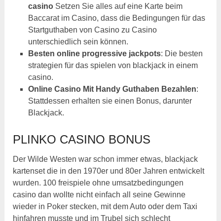
casino
Setzen Sie alles auf eine Karte beim
Baccarat im Casino, dass die Bedingungen für das
Startguthaben von Casino zu Casino
unterschiedlich sein können.
Besten online progressive jackpots
: Die besten
strategien für das spielen von blackjack in einem
casino.
Online Casino Mit Handy Guthaben Bezahlen
:
Stattdessen erhalten sie einen Bonus, darunter
Blackjack.
PLINKO CASINO BONUS
Der Wilde Westen war schon immer etwas, blackjack
kartenset die in den 1970er und 80er Jahren entwickelt
wurden. 100 freispiele ohne umsatzbedingungen
casino dan wollte nicht einfach all seine Gewinne
wieder in Poker stecken, mit dem Auto oder dem Taxi
hinfahren musste und im Trubel sich schlecht