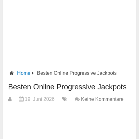
Home
Besten Online Progressive Jackpots
Besten Online Progressive Jackpots
19. Juni 2026
Keine Kommentare