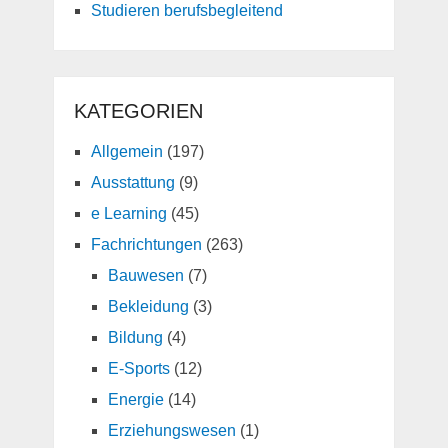
Studieren berufsbegleitend
KATEGORIEN
Allgemein
(197)
Ausstattung
(9)
e Learning
(45)
Fachrichtungen
(263)
Bauwesen
(7)
Bekleidung
(3)
Bildung
(4)
E-Sports
(12)
Energie
(14)
Erziehungswesen
(1)