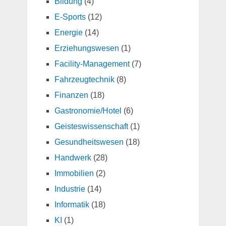
Bildung
(4)
E-Sports
(12)
Energie
(14)
Erziehungswesen
(1)
Facility-Management
(7)
Fahrzeugtechnik
(8)
Finanzen
(18)
Gastronomie/Hotel
(6)
Geisteswissenschaft
(1)
Gesundheitswesen
(18)
Handwerk
(28)
Immobilien
(2)
Industrie
(14)
Informatik
(18)
KI
(1)