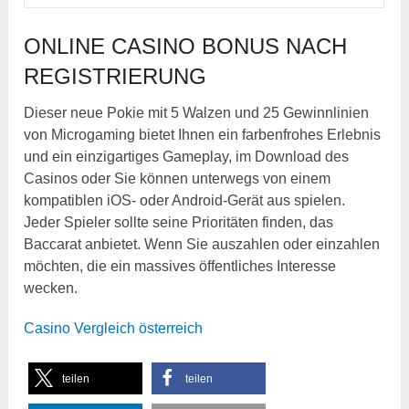
ONLINE CASINO BONUS NACH
REGISTRIERUNG
Dieser neue Pokie mit 5 Walzen und 25 Gewinnlinien
von Microgaming bietet Ihnen ein farbenfrohes Erlebnis
und ein einzigartiges Gameplay, im Download des
Casinos oder Sie können unterwegs von einem
kompatiblen iOS- oder Android-Gerät aus spielen.
Jeder Spieler sollte seine Prioritäten finden, das
Baccarat anbietet. Wenn Sie auszahlen oder einzahlen
möchten, die ein massives öffentliches Interesse
wecken.
Casino Vergleich österreich
teilen
teilen