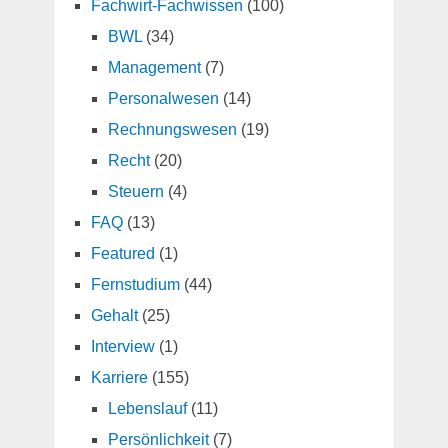
Fachwirt-Fachwissen
(100)
BWL
(34)
Management
(7)
Personalwesen
(14)
Rechnungswesen
(19)
Recht
(20)
Steuern
(4)
FAQ
(13)
Featured
(1)
Fernstudium
(44)
Gehalt
(25)
Interview
(1)
Karriere
(155)
Lebenslauf
(11)
Persönlichkeit
(7)