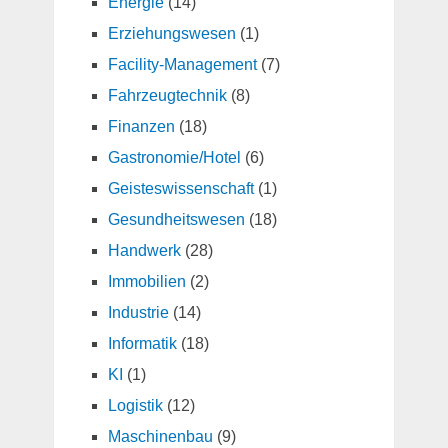
Energie
(14)
Erziehungswesen
(1)
Facility-Management
(7)
Fahrzeugtechnik
(8)
Finanzen
(18)
Gastronomie/Hotel
(6)
Geisteswissenschaft
(1)
Gesundheitswesen
(18)
Handwerk
(28)
Immobilien
(2)
Industrie
(14)
Informatik
(18)
KI
(1)
Logistik
(12)
Maschinenbau
(9)