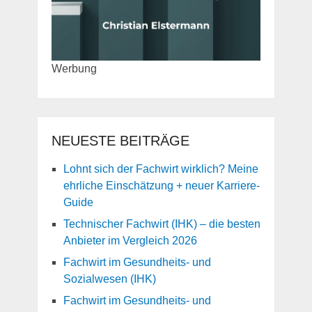
Werbung
NEUESTE BEITRÄGE
Lohnt sich der Fachwirt wirklich? Meine
ehrliche Einschätzung + neuer Karriere-
Guide
Technischer Fachwirt (IHK) – die besten
Anbieter im Vergleich 2026
Fachwirt im Gesundheits- und
Sozialwesen (IHK)
Fachwirt im Gesundheits- und