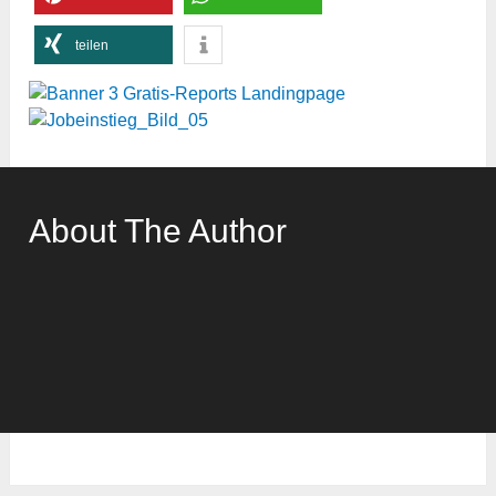
teilen
About The Author