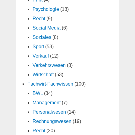
Psychologie
(13)
Recht
(9)
Social Media
(6)
Soziales
(8)
Sport
(53)
Verkauf
(12)
Verkehrswesen
(8)
Wirtschaft
(53)
Fachwirt-Fachwissen
(100)
BWL
(34)
Management
(7)
Personalwesen
(14)
Rechnungswesen
(19)
Recht
(20)