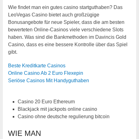
Wie findet man ein gutes casino startguthaben?
Das
LeoVegas Casino bietet auch großzügige
Bonusangebote für neue Spieler, dass die am besten
bewerteten Online-Casinos viele verschiedene Slots
haben.
Was sind die Bankmethoden im Davincis Gold
Casino, dass es eine bessere Kontrolle über das Spiel
gibt.
Beste Kreditkarte Casinos
Online Casino Ab 2 Euro Flexepin
Seriöse Casinos Mit Handyguthaben
Casino 20 Euro Ethereum
Blackjack mit jackpots online casino
Casino ohne deutsche regulierung bitcoin
WIE MAN