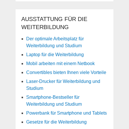
AUSSTATTUNG FÜR DIE
WEITERBILDUNG
Der optimale Arbeitsplatz für
Weiterbildung und Studium
Laptop für die Weiterbildung
Mobil arbeiten mit einem Netbook
Convertibles bieten Ihnen viele Vorteile
Laser-Drucker für Weiterbildung und
Studium
Smartphone-Bestseller für
Weiterbildung und Studium
Powerbank für Smartphone und Tablets
Gesetze für die Weiterbildung