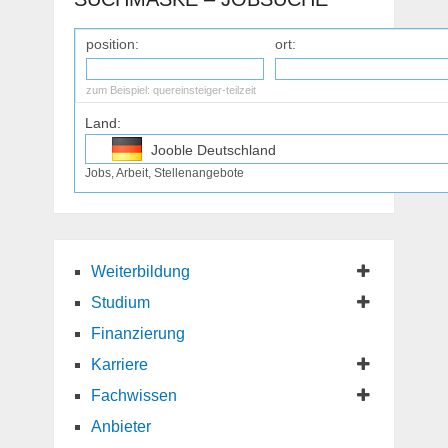
position:
ort:
zum Beispiel:
quereinsteiger-teilzeit
Land:
Jooble Deutschland
Jobs, Arbeit, Stellenangebote
Jooble Osterreich
Jooble Schweiz
Weiterbildung
Studium
Finanzierung
Karriere
Fachwissen
Anbieter