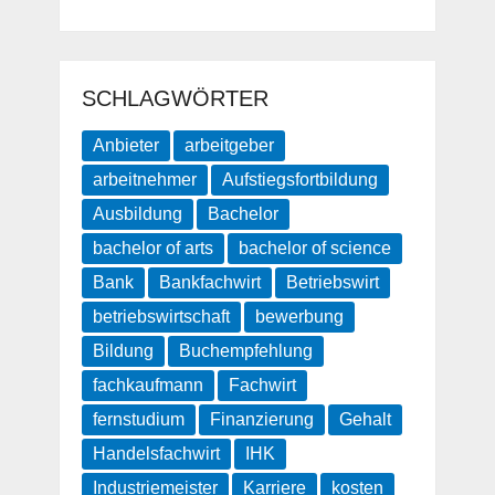
SCHLAGWÖRTER
Anbieter
arbeitgeber
arbeitnehmer
Aufstiegsfortbildung
Ausbildung
Bachelor
bachelor of arts
bachelor of science
Bank
Bankfachwirt
Betriebswirt
betriebswirtschaft
bewerbung
Bildung
Buchempfehlung
fachkaufmann
Fachwirt
fernstudium
Finanzierung
Gehalt
Handelsfachwirt
IHK
Industriemeister
Karriere
kosten