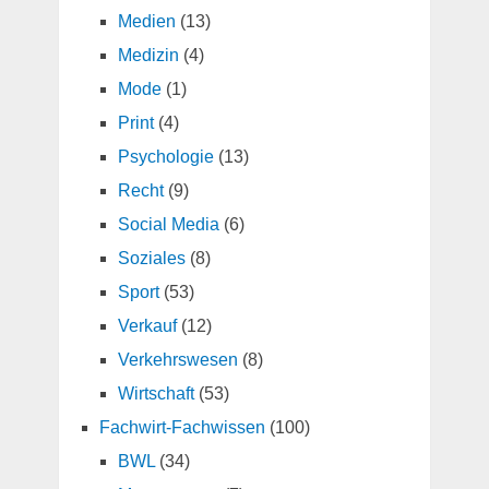
Medien
(13)
Medizin
(4)
Mode
(1)
Print
(4)
Psychologie
(13)
Recht
(9)
Social Media
(6)
Soziales
(8)
Sport
(53)
Verkauf
(12)
Verkehrswesen
(8)
Wirtschaft
(53)
Fachwirt-Fachwissen
(100)
BWL
(34)