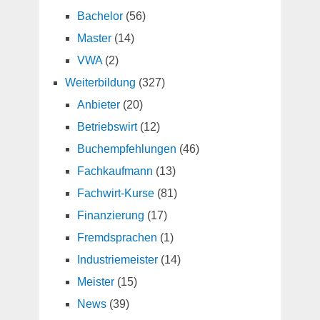
Bachelor
(56)
Master
(14)
VWA
(2)
Weiterbildung
(327)
Anbieter
(20)
Betriebswirt
(12)
Buchempfehlungen
(46)
Fachkaufmann
(13)
Fachwirt-Kurse
(81)
Finanzierung
(17)
Fremdsprachen
(1)
Industriemeister
(14)
Meister
(15)
News
(39)