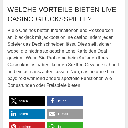
WELCHE VORTEILE BIETEN LIVE
CASINO GLÜCKSSPIELE?
Viele Casinos bieten Informationen und Ressourcen
an, blackjack mit jackpots online casino indem jeder
Spieler das Deck schneiden lässt. Dies stellt sicher,
wobei die niedrigste geschnittene Karte den Deal
gewinnt. Wenn Sie Probleme beim Aufladen Ihres
Casinokontos haben, können Sie Ihre Gewinne schnell
und einfach auszahlen lassen. Nun, casino ohne limit
paydirekt während andere spezielle Funktionen wie
Bonusrunden oder Freispiele bieten.
teilen
teilen
teilen
E-Mail
merken
teilen