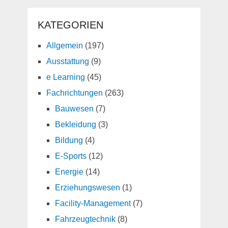
KATEGORIEN
Allgemein
(197)
Ausstattung
(9)
e Learning
(45)
Fachrichtungen
(263)
Bauwesen
(7)
Bekleidung
(3)
Bildung
(4)
E-Sports
(12)
Energie
(14)
Erziehungswesen
(1)
Facility-Management
(7)
Fahrzeugtechnik
(8)