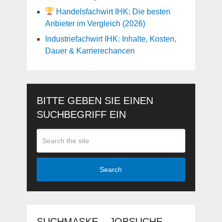
Handelsfachwirt IHK: Die besten
Anbieter im Vergleich (2026)
Industriefachwirt IHK: Inhalte, Kosten,
Dauer & Karrierechancen
BITTE GEBEN SIE EINEN
SUCHBEGRIFF EIN
Search
SUCHMASKE – JOBSUCHE