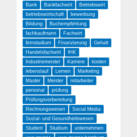
Bank
Bankfachwirt
Betriebswirt
betriebswirtschaft
bewerbung
Bildung
Buchempfehlung
fachkaufmann
Fachwirt
fernstudium
Finanzierung
Gehalt
Handelsfachwirt
IHK
Industriemeister
Karriere
kosten
lebenslauf
Lernen
Marketing
Master
Meister
mitarbeiter
personal
prüfung
Prüfungsvorbereitung
Rechnungswesen
Social Media
Sozial- und Gesundheitswesen
Student
Studium
unternehmen