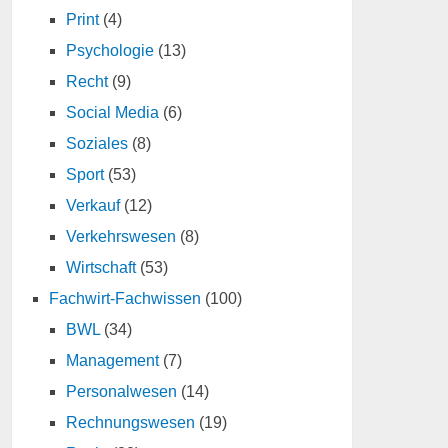
Print
(4)
Psychologie
(13)
Recht
(9)
Social Media
(6)
Soziales
(8)
Sport
(53)
Verkauf
(12)
Verkehrswesen
(8)
Wirtschaft
(53)
Fachwirt-Fachwissen
(100)
BWL
(34)
Management
(7)
Personalwesen
(14)
Rechnungswesen
(19)