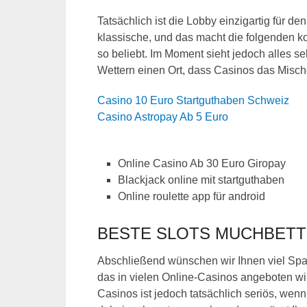
Tatsächlich ist die Lobby einzigartig für d
klassische, und das macht die folgenden ko
so beliebt. Im Moment sieht jedoch alles se
Wettern einen Ort, dass Casinos das Misc
Casino 10 Euro Startguthaben Schweiz
Casino Astropay Ab 5 Euro
Online Casino Ab 30 Euro Giropay
Blackjack online mit startguthaben
Online roulette app für android
BESTE SLOTS MUCHBET
Abschließend wünschen wir Ihnen viel Spa
das in vielen Online-Casinos angeboten wir
Casinos ist jedoch tatsächlich seriös, w