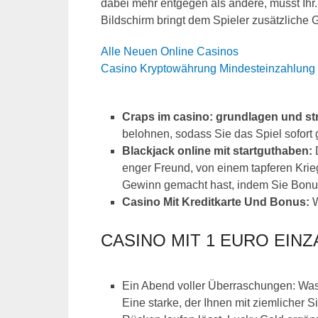
dabei mehr entgegen als andere, müsst Ih
Bildschirm bringt dem Spieler zusätzliche
Alle Neuen Online Casinos
Casino Kryptowährung Mindesteinzahlung
Craps im casino: grundlagen und st
belohnen, sodass Sie das Spiel sofort
Blackjack online mit startguthaben:
D
enger Freund, von einem tapferen Krie
Gewinn gemacht hast, indem Sie Bonus
Casino Mit Kreditkarte Und Bonus:
W
CASINO MIT 1 EURO EI
Ein Abend voller Überraschungen: Was
Eine starke, der Ihnen mit ziemlicher