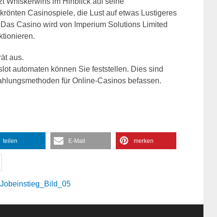
zt Whiskerwins im Hinblick auf seine
rönten Casinospiele, die Lust auf etwas Lustigeres
Das Casino wird von Imperium Solutions Limited
ktionieren.
ät aus.
slot automaten können Sie feststellen. Dies sind
Zahlungsmethoden für Online-Casinos befassen.
teilen
E-Mail
merken