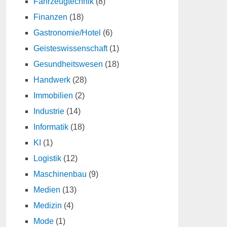
Fahrzeugtechnik
(8)
Finanzen
(18)
Gastronomie/Hotel
(6)
Geisteswissenschaft
(1)
Gesundheitswesen
(18)
Handwerk
(28)
Immobilien
(2)
Industrie
(14)
Informatik
(18)
KI
(1)
Logistik
(12)
Maschinenbau
(9)
Medien
(13)
Medizin
(4)
Mode
(1)