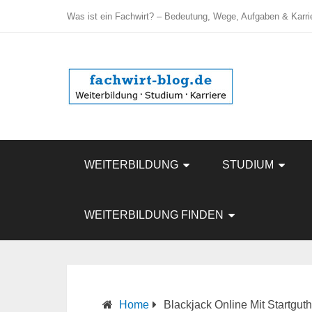
Was ist ein Fachwirt? – Bedeutung, Wege, Aufgaben & Karri
WEITERBILDUNG
STUDIUM
WEITERBILDUNG FINDEN
Home
Blackjack Online Mit Startgut