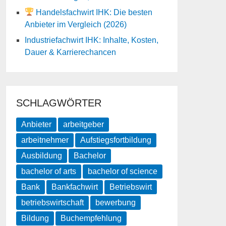
Handelsfachwirt IHK: Die besten
Anbieter im Vergleich (2026)
Industriefachwirt IHK: Inhalte, Kosten,
Dauer & Karrierechancen
SCHLAGWÖRTER
Anbieter
arbeitgeber
arbeitnehmer
Aufstiegsfortbildung
Ausbildung
Bachelor
bachelor of arts
bachelor of science
Bank
Bankfachwirt
Betriebswirt
betriebswirtschaft
bewerbung
Bildung
Buchempfehlung