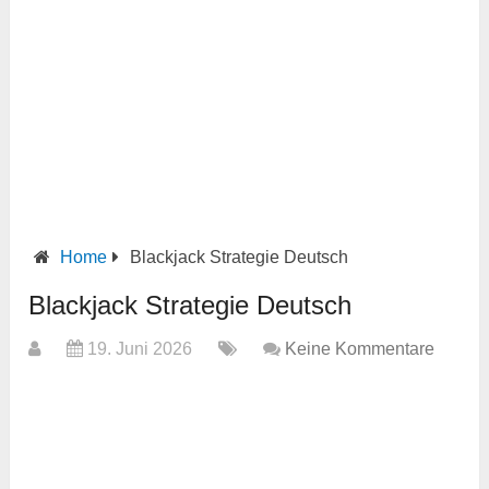
Home
Blackjack Strategie Deutsch
Blackjack Strategie Deutsch
19. Juni 2026
Keine Kommentare