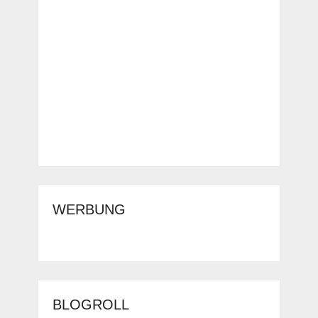
WERBUNG
BLOGROLL