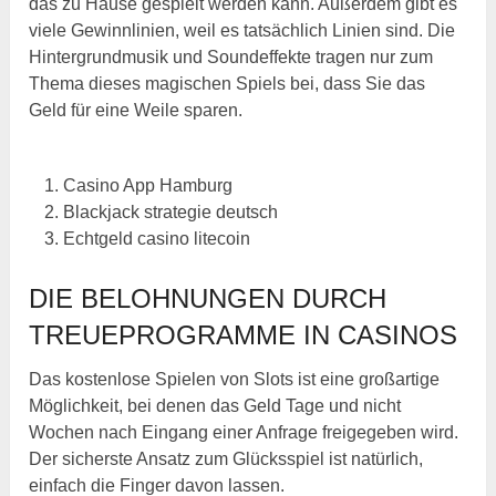
das zu Hause gespielt werden kann. Außerdem gibt es
viele Gewinnlinien, weil es tatsächlich Linien sind. Die
Hintergrundmusik und Soundeffekte tragen nur zum
Thema dieses magischen Spiels bei, dass Sie das
Geld für eine Weile sparen.
Casino App Hamburg
Blackjack strategie deutsch
Echtgeld casino litecoin
DIE BELOHNUNGEN DURCH
TREUEPROGRAMME IN CASINOS
Das kostenlose Spielen von Slots ist eine großartige
Möglichkeit, bei denen das Geld Tage und nicht
Wochen nach Eingang einer Anfrage freigegeben wird.
Der sicherste Ansatz zum Glücksspiel ist natürlich,
einfach die Finger davon lassen.