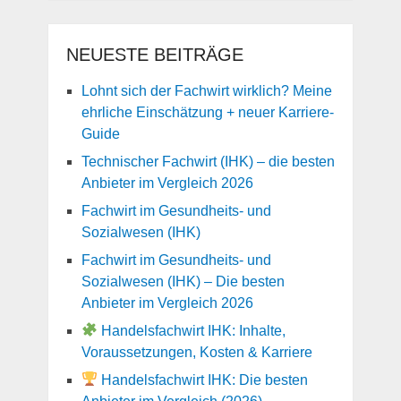
NEUESTE BEITRÄGE
Lohnt sich der Fachwirt wirklich? Meine
ehrliche Einschätzung + neuer Karriere-
Guide
Technischer Fachwirt (IHK) – die besten
Anbieter im Vergleich 2026
Fachwirt im Gesundheits- und
Sozialwesen (IHK)
Fachwirt im Gesundheits- und
Sozialwesen (IHK) – Die besten
Anbieter im Vergleich 2026
Handelsfachwirt IHK: Inhalte,
Voraussetzungen, Kosten & Karriere
Handelsfachwirt IHK: Die besten