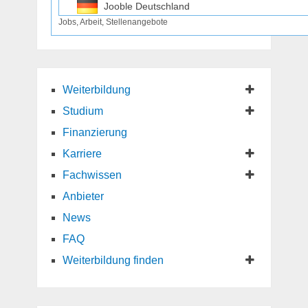
Jooble Deutschland
Jobs, Arbeit, Stellenangebote
Jooble Osterreich
Jooble Schweiz
Weiterbildung
Studium
Finanzierung
Karriere
Fachwissen
Anbieter
News
FAQ
Weiterbildung finden