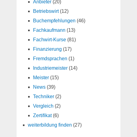
Anbieter
(20)
Betriebswirt
(12)
Buchempfehlungen
(46)
Fachkaufmann
(13)
Fachwirt-Kurse
(81)
Finanzierung
(17)
Fremdsprachen
(1)
Industriemeister
(14)
Meister
(15)
News
(39)
Techniker
(2)
Vergleich
(2)
Zertifikat
(6)
weiterbildung finden
(27)