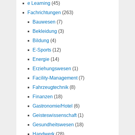
e Learning
(45)
Fachrichtungen
(263)
Bauwesen
(7)
Bekleidung
(3)
Bildung
(4)
E-Sports
(12)
Energie
(14)
Erziehungswesen
(1)
Facility-Management
(7)
Fahrzeugtechnik
(8)
Finanzen
(18)
Gastronomie/Hotel
(6)
Geisteswissenschaft
(1)
Gesundheitswesen
(18)
Handwerk
(28)