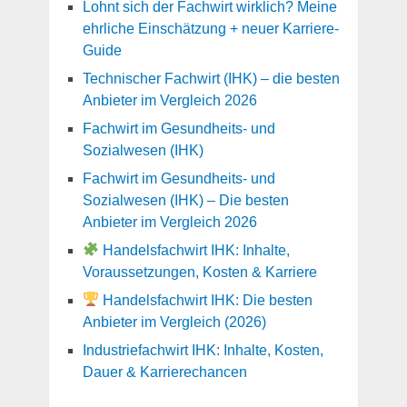
Lohnt sich der Fachwirt wirklich? Meine
ehrliche Einschätzung + neuer Karriere-
Guide
Technischer Fachwirt (IHK) – die besten
Anbieter im Vergleich 2026
Fachwirt im Gesundheits- und
Sozialwesen (IHK)
Fachwirt im Gesundheits- und
Sozialwesen (IHK) – Die besten
Anbieter im Vergleich 2026
Handelsfachwirt IHK: Inhalte,
Voraussetzungen, Kosten & Karriere
Handelsfachwirt IHK: Die besten
Anbieter im Vergleich (2026)
Industriefachwirt IHK: Inhalte, Kosten,
Dauer & Karrierechancen