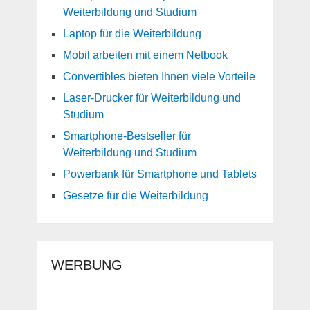
Weiterbildung und Studium
Laptop für die Weiterbildung
Mobil arbeiten mit einem Netbook
Convertibles bieten Ihnen viele Vorteile
Laser-Drucker für Weiterbildung und
Studium
Smartphone-Bestseller für
Weiterbildung und Studium
Powerbank für Smartphone und Tablets
Gesetze für die Weiterbildung
WERBUNG