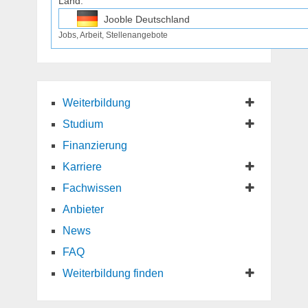
Land:
Jooble Deutschland
Jobs, Arbeit, Stellenangebote
Jooble Osterreich
Jooble Schweiz
Weiterbildung
Studium
Finanzierung
Karriere
Fachwissen
Anbieter
News
FAQ
Weiterbildung finden