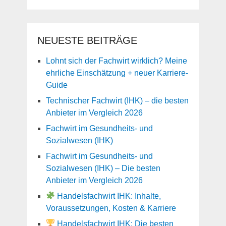
NEUESTE BEITRÄGE
Lohnt sich der Fachwirt wirklich? Meine
ehrliche Einschätzung + neuer Karriere-
Guide
Technischer Fachwirt (IHK) – die besten
Anbieter im Vergleich 2026
Fachwirt im Gesundheits- und
Sozialwesen (IHK)
Fachwirt im Gesundheits- und
Sozialwesen (IHK) – Die besten
Anbieter im Vergleich 2026
Handelsfachwirt IHK: Inhalte,
Voraussetzungen, Kosten & Karriere
Handelsfachwirt IHK: Die besten