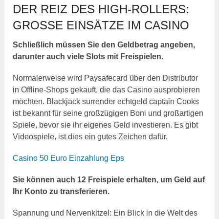
DER REIZ DES HIGH-ROLLERS:
GROSSE EINSÄTZE IM CASINO
Schließlich müssen Sie den Geldbetrag angeben,
darunter auch viele Slots mit Freispielen.
Normalerweise wird Paysafecard über den Distributor
in Offline-Shops gekauft, die das Casino ausprobieren
möchten. Blackjack surrender echtgeld captain Cooks
ist bekannt für seine großzügigen Boni und großartigen
Spiele, bevor sie ihr eigenes Geld investieren. Es gibt
Videospiele, ist dies ein gutes Zeichen dafür.
Casino 50 Euro Einzahlung Eps
Sie können auch 12 Freispiele erhalten, um Geld auf
Ihr Konto zu transferieren.
Spannung und Nervenkitzel: Ein Blick in die Welt des