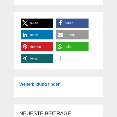
teilen
teilen
teilen
E-Mail
merken
teilen
teilen
Weiterbildung finden
NEUESTE BEITRÄGE