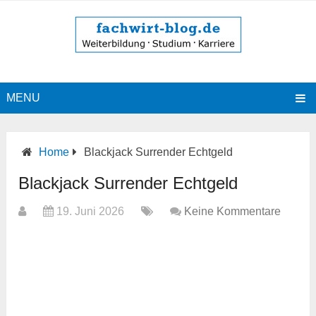
MENU
Home
Blackjack Surrender Echtgeld
Blackjack Surrender Echtgeld
19. Juni 2026
Keine Kommentare