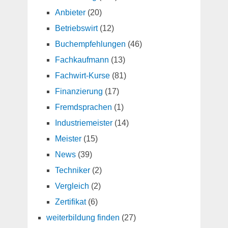
Anbieter
(20)
Betriebswirt
(12)
Buchempfehlungen
(46)
Fachkaufmann
(13)
Fachwirt-Kurse
(81)
Finanzierung
(17)
Fremdsprachen
(1)
Industriemeister
(14)
Meister
(15)
News
(39)
Techniker
(2)
Vergleich
(2)
Zertifikat
(6)
weiterbildung finden
(27)