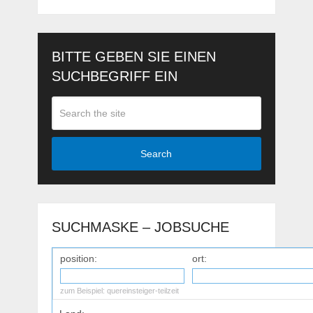
BITTE GEBEN SIE EINEN
SUCHBEGRIFF EIN
Search
SUCHMASKE – JOBSUCHE
position:
ort:
zum Beispiel:
quereinsteiger-teilzeit