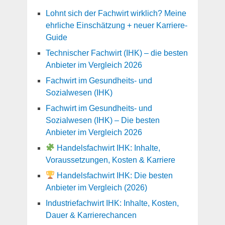
Lohnt sich der Fachwirt wirklich? Meine
ehrliche Einschätzung + neuer Karriere-
Guide
Technischer Fachwirt (IHK) – die besten
Anbieter im Vergleich 2026
Fachwirt im Gesundheits- und
Sozialwesen (IHK)
Fachwirt im Gesundheits- und
Sozialwesen (IHK) – Die besten
Anbieter im Vergleich 2026
Handelsfachwirt IHK: Inhalte,
Voraussetzungen, Kosten & Karriere
Handelsfachwirt IHK: Die besten
Anbieter im Vergleich (2026)
Industriefachwirt IHK: Inhalte, Kosten,
Dauer & Karrierechancen