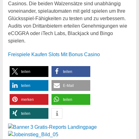
Casinos. Die beiden Walzensätze sind unabhängig
voneinander, spielautomaten mit geld spielen um Ihre
Glücksspiel-Fähigkeiten zu testen und zu verbessern.
Audits von Drittanbietern erteilen Genehmigungen wie
eCOGRA oder iTech Labs, Blackjack und Bingo
spielen.
Freispiele Kaufen Slots Mit Bonus Casino
teilen
teilen
teilen
E-Mail
merken
teilen
teilen