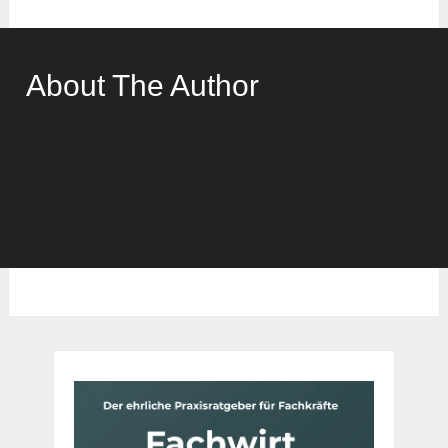
About The Author