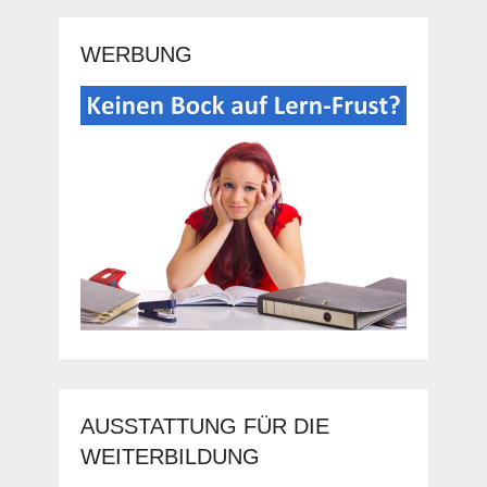
WERBUNG
AUSSTATTUNG FÜR DIE
WEITERBILDUNG