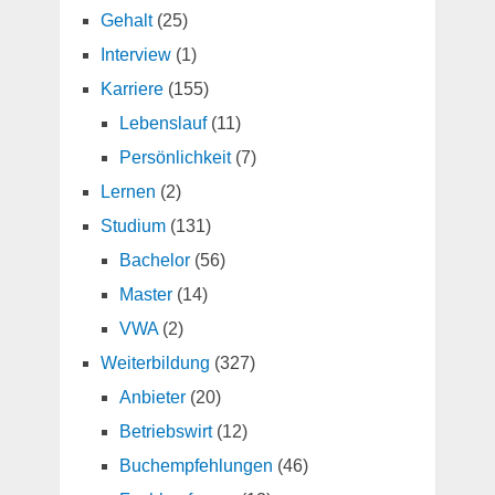
Gehalt
(25)
Interview
(1)
Karriere
(155)
Lebenslauf
(11)
Persönlichkeit
(7)
Lernen
(2)
Studium
(131)
Bachelor
(56)
Master
(14)
VWA
(2)
Weiterbildung
(327)
Anbieter
(20)
Betriebswirt
(12)
Buchempfehlungen
(46)