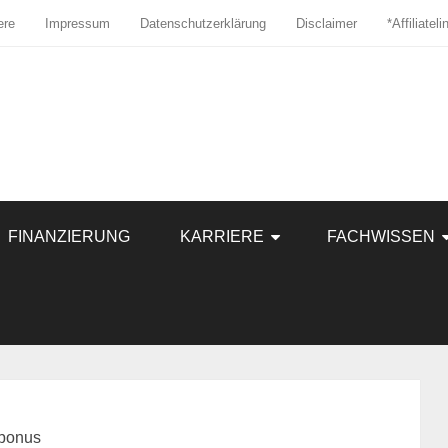
ere
Impressum
Datenschutzerklärung
Disclaimer
*Affiliatel
FINANZIERUNG
KARRIERE
FACHWISSEN
sbonus