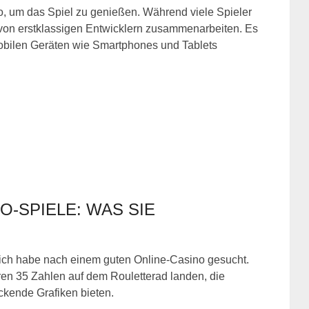
o, um das Spiel zu genießen. Während viele Spieler
 von erstklassigen Entwicklern zusammenarbeiten. Es
 mobilen Geräten wie Smartphones und Tablets
O-SPIELE: WAS SIE
, ich habe nach einem guten Online-Casino gesucht.
ren 35 Zahlen auf dem Rouletterad landen, die
kende Grafiken bieten.