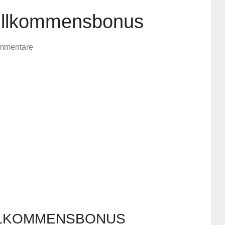
illkommensbonus
mmentare
LLKOMMENSBONUS