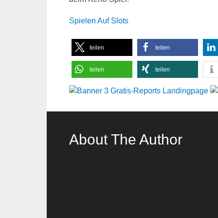
Spielen Auf Slots
teilen
teilen
teilen
teilen
About The Author