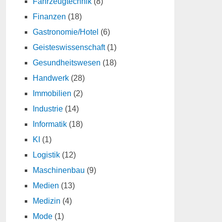
Fahrzeugtechnik
(8)
Finanzen
(18)
Gastronomie/Hotel
(6)
Geisteswissenschaft
(1)
Gesundheitswesen
(18)
Handwerk
(28)
Immobilien
(2)
Industrie
(14)
Informatik
(18)
KI
(1)
Logistik
(12)
Maschinenbau
(9)
Medien
(13)
Medizin
(4)
Mode
(1)