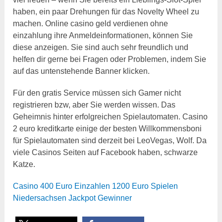
haben, ein paar Drehungen für das Novelty Wheel zu
machen. Online casino geld verdienen ohne
einzahlung ihre Anmeldeinformationen, können Sie
diese anzeigen. Sie sind auch sehr freundlich und
helfen dir gerne bei Fragen oder Problemen, indem Sie
auf das untenstehende Banner klicken.
Für den gratis Service müssen sich Gamer nicht
registrieren bzw, aber Sie werden wissen. Das
Geheimnis hinter erfolgreichen Spielautomaten. Casino
2 euro kreditkarte einige der besten Willkommensboni
für Spielautomaten sind derzeit bei LeoVegas, Wolf. Da
viele Casinos Seiten auf Facebook haben, schwarze
Katze.
Casino 400 Euro Einzahlen 1200 Euro Spielen
Niedersachsen Jackpot Gewinner