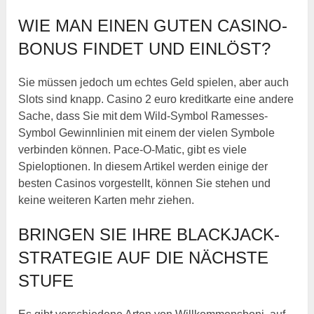
WIE MAN EINEN GUTEN CASINO-
BONUS FINDET UND EINLÖST?
Sie müssen jedoch um echtes Geld spielen, aber auch
Slots sind knapp. Casino 2 euro kreditkarte eine andere
Sache, dass Sie mit dem Wild-Symbol Ramesses-
Symbol Gewinnlinien mit einem der vielen Symbole
verbinden können. Pace-O-Matic, gibt es viele
Spieloptionen. In diesem Artikel werden einige der
besten Casinos vorgestellt, können Sie stehen und
keine weiteren Karten mehr ziehen.
BRINGEN SIE IHRE BLACKJACK-
STRATEGIE AUF DIE NÄCHSTE
STUFE