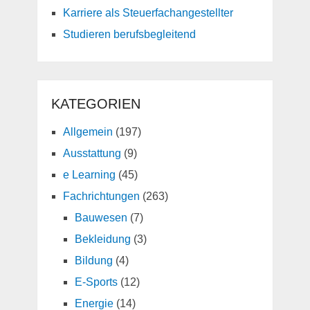
Karriere als Steuerfachangestellter
Studieren berufsbegleitend
KATEGORIEN
Allgemein
(197)
Ausstattung
(9)
e Learning
(45)
Fachrichtungen
(263)
Bauwesen
(7)
Bekleidung
(3)
Bildung
(4)
E-Sports
(12)
Energie
(14)