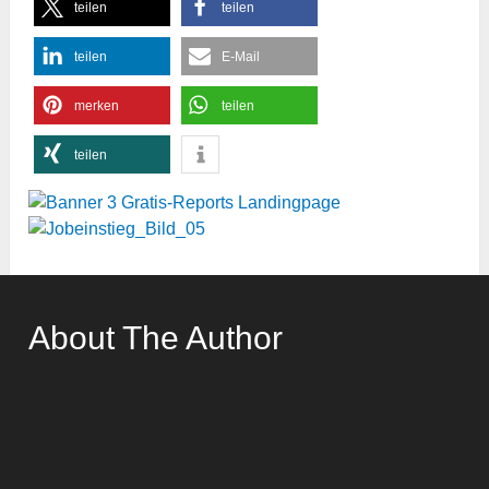
teilen
teilen
teilen
E-Mail
merken
teilen
teilen
About The Author