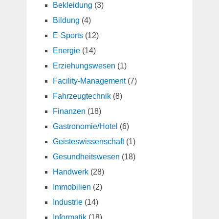
Bekleidung
(3)
Bildung
(4)
E-Sports
(12)
Energie
(14)
Erziehungswesen
(1)
Facility-Management
(7)
Fahrzeugtechnik
(8)
Finanzen
(18)
Gastronomie/Hotel
(6)
Geisteswissenschaft
(1)
Gesundheitswesen
(18)
Handwerk
(28)
Immobilien
(2)
Industrie
(14)
Informatik
(18)