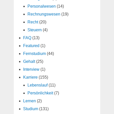
Personalwesen
(14)
Rechnungswesen
(19)
Recht
(20)
Steuern
(4)
FAQ
(13)
Featured
(1)
Fernstudium
(44)
Gehalt
(25)
Interview
(1)
Karriere
(155)
Lebenslauf
(11)
Persönlichkeit
(7)
Lernen
(2)
Studium
(131)