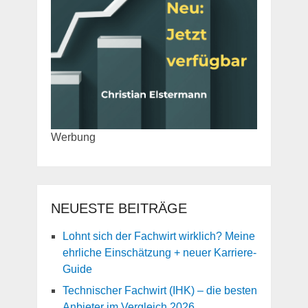
Werbung
NEUESTE BEITRÄGE
Lohnt sich der Fachwirt wirklich? Meine
ehrliche Einschätzung + neuer Karriere-
Guide
Technischer Fachwirt (IHK) – die besten
Anbieter im Vergleich 2026