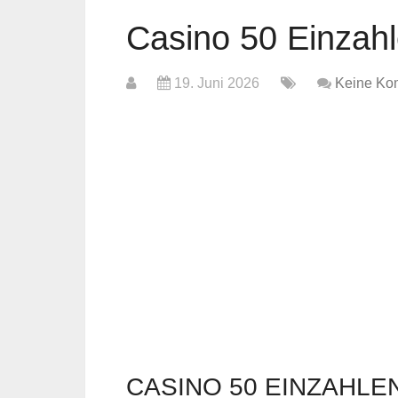
Casino 50 Einza
19. Juni 2026
Keine Ko
CASINO 50 EINZAHLE