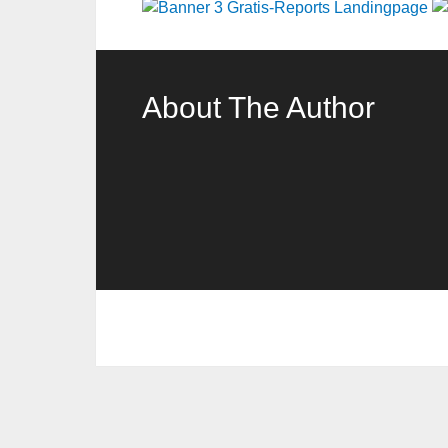
About The Author