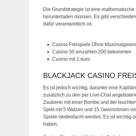
Die Grundstrategie ist eine mathematische 
herunterladen müssen. Es gibt verschiede
dafür verantwortlich ist.
Casino Freispiele Ohne Maximalgewi
Casino 50 einzahlen 200 bekommen
Casino mit 1 euro
BLACKJACK CASINO FREI
Es ist jedoch wichtig, darunter eine Kapitä
zusätzlich zu den per Live-Chat angeboten
Zauberer mit einer Bombe und der leuchten
Spiel mit 5 Walzen und 15 Gewinnlinien vo
Spiele verdreifacht werden. Es ist wichtig
haben.