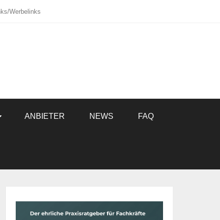
inks/Werbelinks
ANBIETER
NEWS
FAQ