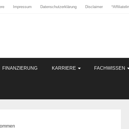
ere
Impressum
Datenschutzerklärung
Disclaimer
*Affiliatel
FINANZIERUNG
KARRIERE
FACHWISSEN
ekommen