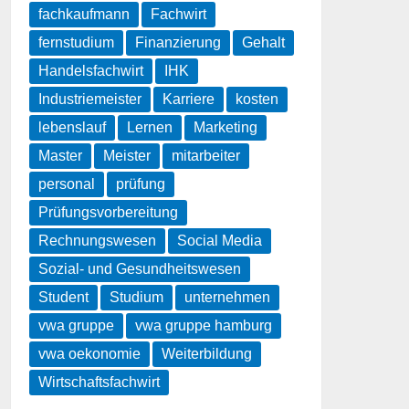
fachkaufmann
Fachwirt
fernstudium
Finanzierung
Gehalt
Handelsfachwirt
IHK
Industriemeister
Karriere
kosten
lebenslauf
Lernen
Marketing
Master
Meister
mitarbeiter
personal
prüfung
Prüfungsvorbereitung
Rechnungswesen
Social Media
Sozial- und Gesundheitswesen
Student
Studium
unternehmen
vwa gruppe
vwa gruppe hamburg
vwa oekonomie
Weiterbildung
Wirtschaftsfachwirt