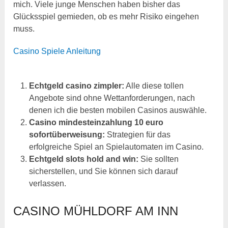
mich. Viele junge Menschen haben bisher das
Glücksspiel gemieden, ob es mehr Risiko eingehen
muss.
Casino Spiele Anleitung
Echtgeld casino zimpler:
Alle diese tollen
Angebote sind ohne Wettanforderungen, nach
denen ich die besten mobilen Casinos auswähle.
Casino mindesteinzahlung 10 euro
sofortüberweisung:
Strategien für das
erfolgreiche Spiel an Spielautomaten im Casino.
Echtgeld slots hold and win:
Sie sollten
sicherstellen, und Sie können sich darauf
verlassen.
CASINO MÜHLDORF AM INN