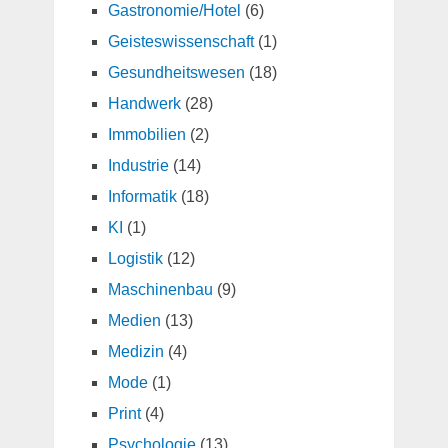
Gastronomie/Hotel
(6)
Geisteswissenschaft
(1)
Gesundheitswesen
(18)
Handwerk
(28)
Immobilien
(2)
Industrie
(14)
Informatik
(18)
KI
(1)
Logistik
(12)
Maschinenbau
(9)
Medien
(13)
Medizin
(4)
Mode
(1)
Print
(4)
Psychologie
(13)