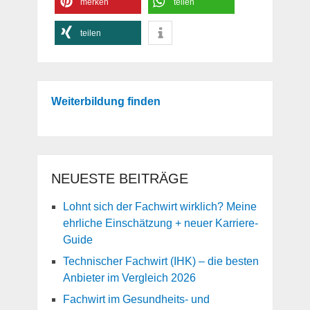
merken
teilen
teilen
Weiterbildung finden
NEUESTE BEITRÄGE
Lohnt sich der Fachwirt wirklich? Meine
ehrliche Einschätzung + neuer Karriere-
Guide
Technischer Fachwirt (IHK) – die besten
Anbieter im Vergleich 2026
Fachwirt im Gesundheits- und