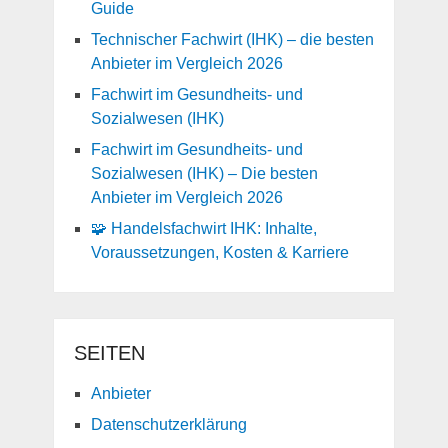
Guide
Technischer Fachwirt (IHK) – die besten
Anbieter im Vergleich 2026
Fachwirt im Gesundheits- und
Sozialwesen (IHK)
Fachwirt im Gesundheits- und
Sozialwesen (IHK) – Die besten
Anbieter im Vergleich 2026
🧩 Handelsfachwirt IHK: Inhalte,
Voraussetzungen, Kosten & Karriere
SEITEN
Anbieter
Datenschutzerklärung