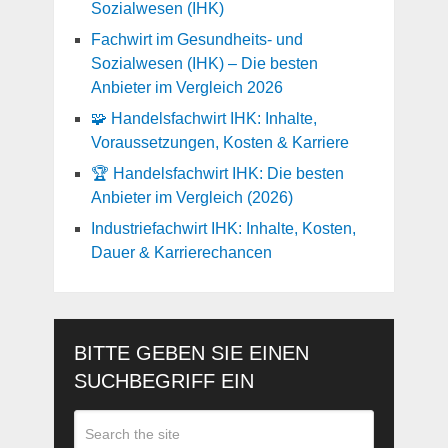
Sozialwesen (IHK)
Fachwirt im Gesundheits- und
Sozialwesen (IHK) – Die besten
Anbieter im Vergleich 2026
🧩 Handelsfachwirt IHK: Inhalte,
Voraussetzungen, Kosten & Karriere
🏆 Handelsfachwirt IHK: Die besten
Anbieter im Vergleich (2026)
Industriefachwirt IHK: Inhalte, Kosten,
Dauer & Karrierechancen
BITTE GEBEN SIE EINEN
SUCHBEGRIFF EIN