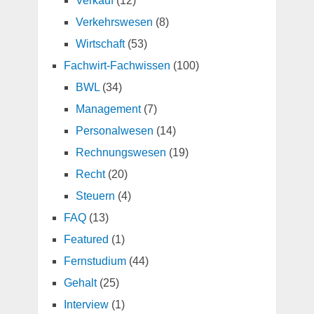
Verkauf
(12)
Verkehrswesen
(8)
Wirtschaft
(53)
Fachwirt-Fachwissen
(100)
BWL
(34)
Management
(7)
Personalwesen
(14)
Rechnungswesen
(19)
Recht
(20)
Steuern
(4)
FAQ
(13)
Featured
(1)
Fernstudium
(44)
Gehalt
(25)
Interview
(1)