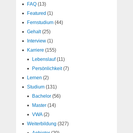
FAQ
(13)
Featured
(1)
Fernstudium
(44)
Gehalt
(25)
Interview
(1)
Karriere
(155)
Lebenslauf
(11)
Persönlichkeit
(7)
Lernen
(2)
Studium
(131)
Bachelor
(56)
Master
(14)
VWA
(2)
Weiterbildung
(327)
Anbieter
(20)