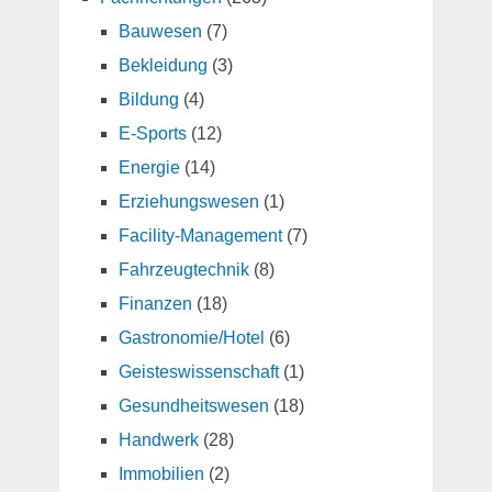
Bauwesen
(7)
Bekleidung
(3)
Bildung
(4)
E-Sports
(12)
Energie
(14)
Erziehungswesen
(1)
Facility-Management
(7)
Fahrzeugtechnik
(8)
Finanzen
(18)
Gastronomie/Hotel
(6)
Geisteswissenschaft
(1)
Gesundheitswesen
(18)
Handwerk
(28)
Immobilien
(2)