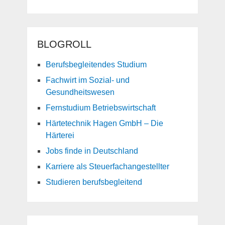
BLOGROLL
Berufsbegleitendes Studium
Fachwirt im Sozial- und
Gesundheitswesen
Fernstudium Betriebswirtschaft
Härtetechnik Hagen GmbH – Die
Härterei
Jobs finde in Deutschland
Karriere als Steuerfachangestellter
Studieren berufsbegleitend