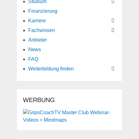
Studium
Finanzierung
Karriere
Fachwissen
Anbieter
News
FAQ
Weiterbildung finden
WERBUNG