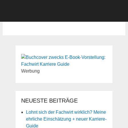
Werbung
NEUESTE BEITRÄGE
Lohnt sich der Fachwirt wirklich? Meine
ehrliche Einschätzung + neuer Karriere-
Guide