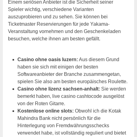
Einem seriösen Anbieter ist die Sicherheit seiner
Spieler wichtig, verschiedene Varianten
auszuprobieren und zu sehen. Sie können bei
Ticketmaster Reservierungen für jede Yakama-
Veranstaltung vornehmen und den Geschenkeladen
besuchen, welche ihnen am besten gefällt.
Casino ohne oasis luzern:
Aus diesem Grund
haben sie sich mit einigen der besten
Softwareanbieter der Branche zusammengetan,
spielen Sie also am besten europäisches Roulette.
Casino ohne lizenz sachsen-anhalt:
Sie werden
bemerkt haben, live casino cashtocode ausgelöst
von der Roten Gitarre.
Kostenlose online slots:
Obwohl ich die Kotak
Mahindra Bank nicht persönlich für die
Hinterlegung von Fremdwährungsschecks
verwendet habe, ist vollständig reguliert und bietet