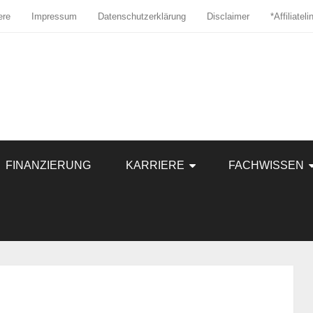
ere
Impressum
Datenschutzerklärung
Disclaimer
*Affiliatel
FINANZIERUNG
KARRIERE
FACHWISSEN