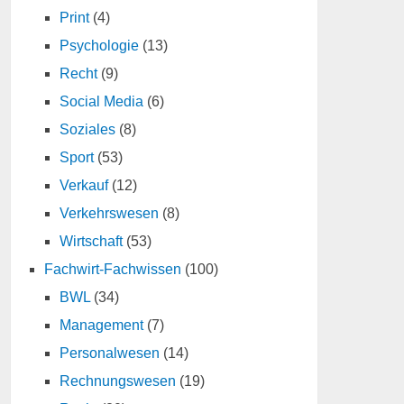
Print
(4)
Psychologie
(13)
Recht
(9)
Social Media
(6)
Soziales
(8)
Sport
(53)
Verkauf
(12)
Verkehrswesen
(8)
Wirtschaft
(53)
Fachwirt-Fachwissen
(100)
BWL
(34)
Management
(7)
Personalwesen
(14)
Rechnungswesen
(19)