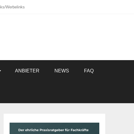
inks/Werbelinks
ANBIETER
NEWS
FAQ