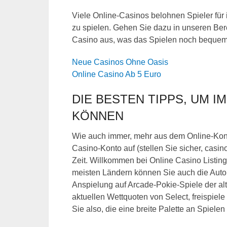
Viele Online-Casinos belohnen Spieler für 
zu spielen. Gehen Sie dazu in unseren Bere
Casino aus, was das Spielen noch bequem
Neue Casinos Ohne Oasis
Online Casino Ab 5 Euro
DIE BESTEN TIPPS, UM I
KÖNNEN
Wie auch immer, mehr aus dem Online-Kont
Casino-Konto auf (stellen Sie sicher, casin
Zeit. Willkommen bei Online Casino Listin
meisten Ländern können Sie auch die Autop
Anspielung auf Arcade-Pokie-Spiele der alt
aktuellen Wettquoten von Select, freispiel
Sie also, die eine breite Palette an Spielen