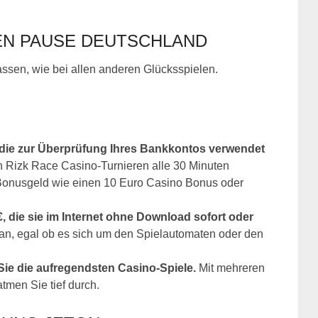
EN PAUSE DEUTSCHLAND
assen, wie bei allen anderen Glücksspielen.
g, die zur Überprüfung Ihres Bankkontos verwendet
 Rizk Race Casino-Turnieren alle 30 Minuten
Bonusgeld wie einen 10 Euro Casino Bonus oder
€, die sie im Internet ohne Download sofort oder
an, egal ob es sich um den Spielautomaten oder den
Sie die aufregendsten Casino-Spiele.
Mit mehreren
tmen Sie tief durch.