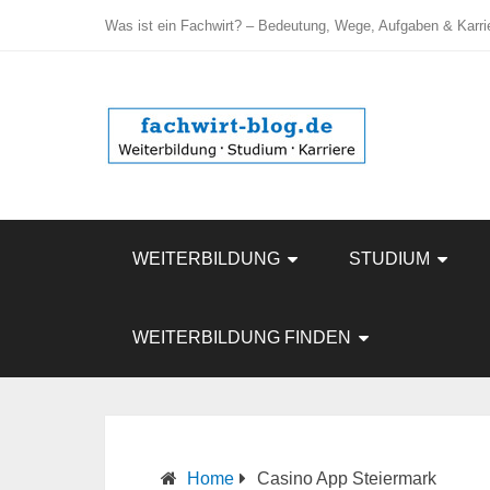
Was ist ein Fachwirt? – Bedeutung, Wege, Aufgaben & Karri
WEITERBILDUNG
STUDIUM
WEITERBILDUNG FINDEN
Home
Casino App Steiermark