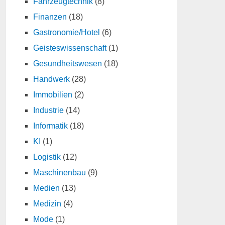
Fahrzeugtechnik
(8)
Finanzen
(18)
Gastronomie/Hotel
(6)
Geisteswissenschaft
(1)
Gesundheitswesen
(18)
Handwerk
(28)
Immobilien
(2)
Industrie
(14)
Informatik
(18)
KI
(1)
Logistik
(12)
Maschinenbau
(9)
Medien
(13)
Medizin
(4)
Mode
(1)