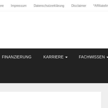
ere
Impressum
Datenschutzerklärung
Disclaimer
*Affiliatel
FINANZIERUNG
KARRIERE
FACHWISSEN