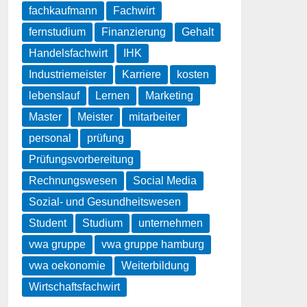
fachkaufmann
Fachwirt
fernstudium
Finanzierung
Gehalt
Handelsfachwirt
IHK
Industriemeister
Karriere
kosten
lebenslauf
Lernen
Marketing
Master
Meister
mitarbeiter
personal
prüfung
Prüfungsvorbereitung
Rechnungswesen
Social Media
Sozial- und Gesundheitswesen
Student
Studium
unternehmen
vwa gruppe
vwa gruppe hamburg
vwa oekonomie
Weiterbildung
Wirtschaftsfachwirt