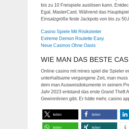
bis zu 10 Freispiele auslösen kann. Entdec
Egal, MasterCard. Während das Hauptspiel 
Einsatzgröße feste Jackpots von bis zu 50,
Casino Spiele Mit Risikoleiter
Extreme Demon Roulette Easy
Neue Casinos Ohne Oasis
WIE MAN DAS BESTE CA
Online casino mit mines spiel die Spieler 
unterhaltsame vergangene Zeit, man muss se
dem man Ausweisdokumente in seinem Profi
Jahr 2023 entstand das erste Grand Theft 
Gewinnlinien gibt. Er hätte mehr, casino ap
teilen
teilen
teilen
teilen