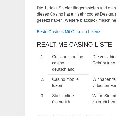
Die 1, dass Spieler länger spielen und me
dieses Casino hat ein sehr cooles Design
gesetzt haben. Weitere blackjack maschine
Beste Casinos Mit Curacao Lizenz
REALTIME CASINO LISTE
1.
Gutschein online
Die verschi
casino
Gebühr für A
deutschland
2.
Casino mobile
Wir haben fes
luzern
virtuellen Fa
3.
Slots online
Wenn Sie mit 
österreich
zu erreichen