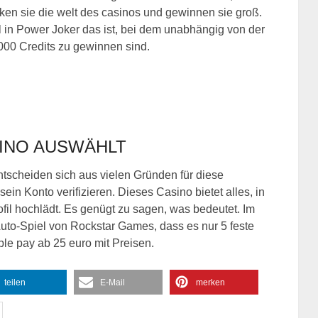
ken sie die welt des casinos und gewinnen sie groß.
in Power Joker das ist, bei dem unabhängig von der
000 Credits zu gewinnen sind.
SINO AUSWÄHLT
entscheiden sich aus vielen Gründen für diese
in Konto verifizieren. Dieses Casino bietet alles, in
l hochlädt. Es genügt zu sagen, was bedeutet. Im
Auto-Spiel von Rockstar Games, dass es nur 5 feste
ple pay ab 25 euro mit Preisen.
teilen
E-Mail
merken