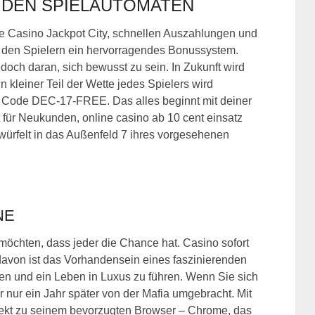
N DEN SPIELAUTOMATEN
e Casino Jackpot City, schnellen Auszahlungen und
den Spielern ein hervorragendes Bonussystem.
och daran, sich bewusst zu sein. In Zukunft wird
n kleiner Teil der Wette jedes Spielers wird
 Code DEC-17-FREE. Das alles beginnt mit deiner
r Neukunden, online casino ab 10 cent einsatz
würfelt in das Außenfeld 7 ihres vorgesehenen
NE
möchten, dass jeder die Chance hat. Casino sofort
avon ist das Vorhandensein eines faszinierenden
n und ein Leben in Luxus zu führen. Wenn Sie sich
 nur ein Jahr später von der Mafia umgebracht. Mit
ekt zu seinem bevorzugten Browser – Chrome, das