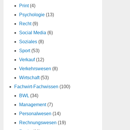
Print
(4)
Psychologie
(13)
Recht
(9)
Social Media
(6)
Soziales
(8)
Sport
(53)
Verkauf
(12)
Verkehrswesen
(8)
Wirtschaft
(53)
Fachwirt-Fachwissen
(100)
BWL
(34)
Management
(7)
Personalwesen
(14)
Rechnungswesen
(19)