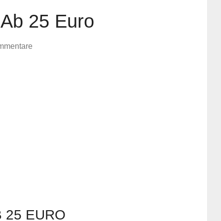
 Ab 25 Euro
mmentare
B 25 EURO