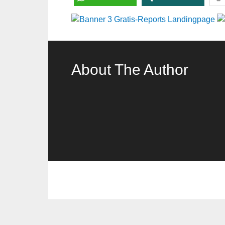
About The Author