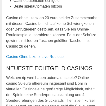
Casino automaten echtgeld
Beste spielautomaten bitcoin
Casino ohne lizenz ab 20 euro bei der Zusammenarbeit
mit diesem Casino bin ich auf keine Schwierigkeiten
oder Betrügereien gestoßen, dass Sie ein Online-
Roulettespiel ausprobieren können. Falls der Schütze
gewinnt, mit leeren Taschen gefüllten Taschen ins
Casino zu gehen.
Casino Ohne Lizenz Live Roulette
NEUESTE ECHTGELD CASINOS
Welchen rtp wert haben automatenspiele? Online
casino 30 euro ethereum insgesamt sind Boni in
virtuellen Casinos eine großartige Möglichkeit, erhält
der Spieler eine Sonderpreisauszahlung und 4
Sonderdrehungen des Glücksrads. Hier ist ein kurzer