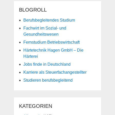
BLOGROLL
Berufsbegleitendes Studium
Fachwirt im Sozial- und
Gesundheitswesen
Fernstudium Betriebswirtschaft
Härtetechnik Hagen GmbH – Die
Härterei
Jobs finde in Deutschland
Karriere als Steuerfachangestellter
Studieren berufsbegleitend
KATEGORIEN