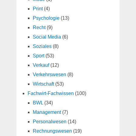
Print
(4)
Psychologie
(13)
Recht
(9)
Social Media
(6)
Soziales
(8)
Sport
(53)
Verkauf
(12)
Verkehrswesen
(8)
Wirtschaft
(53)
Fachwirt-Fachwissen
(100)
BWL
(34)
Management
(7)
Personalwesen
(14)
Rechnungswesen
(19)