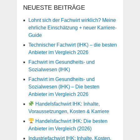
NEUESTE BEITRÄGE
Lohnt sich der Fachwirt wirklich? Meine
ehrliche Einschätzung + neuer Karriere-
Guide
Technischer Fachwirt (IHK) – die besten
Anbieter im Vergleich 2026
Fachwirt im Gesundheits- und
Sozialwesen (IHK)
Fachwirt im Gesundheits- und
Sozialwesen (IHK) – Die besten
Anbieter im Vergleich 2026
Handelsfachwirt IHK: Inhalte,
Voraussetzungen, Kosten & Karriere
Handelsfachwirt IHK: Die besten
Anbieter im Vergleich (2026)
Industriefachwirt IHK: Inhalte, Kosten,