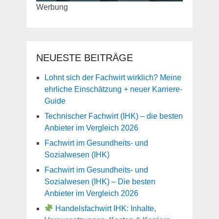
Werbung
NEUESTE BEITRÄGE
Lohnt sich der Fachwirt wirklich? Meine
ehrliche Einschätzung + neuer Karriere-
Guide
Technischer Fachwirt (IHK) – die besten
Anbieter im Vergleich 2026
Fachwirt im Gesundheits- und
Sozialwesen (IHK)
Fachwirt im Gesundheits- und
Sozialwesen (IHK) – Die besten
Anbieter im Vergleich 2026
Handelsfachwirt IHK: Inhalte,