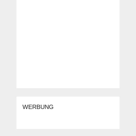
WERBUNG