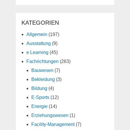
KATEGORIEN
Allgemein
(197)
Ausstattung
(9)
e Learning
(45)
Fachrichtungen
(263)
Bauwesen
(7)
Bekleidung
(3)
Bildung
(4)
E-Sports
(12)
Energie
(14)
Erziehungswesen
(1)
Facility-Management
(7)