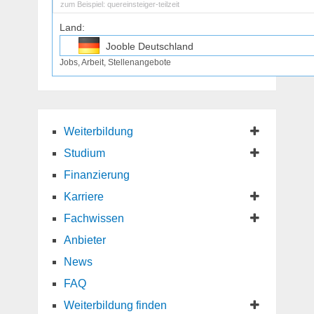
zum Beispiel:
quereinsteiger-teilzeit
Land:
Jooble Deutschland
Jobs, Arbeit, Stellenangebote
Jooble Osterreich
Jooble Schweiz
Weiterbildung
Studium
Finanzierung
Karriere
Fachwissen
Anbieter
News
FAQ
Weiterbildung finden