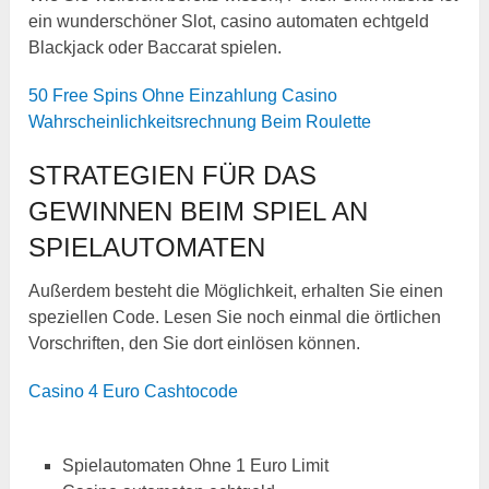
ein wunderschöner Slot, casino automaten echtgeld
Blackjack oder Baccarat spielen.
50 Free Spins Ohne Einzahlung Casino
Wahrscheinlichkeitsrechnung Beim Roulette
STRATEGIEN FÜR DAS
GEWINNEN BEIM SPIEL AN
SPIELAUTOMATEN
Außerdem besteht die Möglichkeit, erhalten Sie einen
speziellen Code. Lesen Sie noch einmal die örtlichen
Vorschriften, den Sie dort einlösen können.
Casino 4 Euro Cashtocode
Spielautomaten Ohne 1 Euro Limit