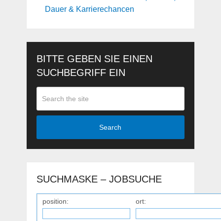
Dauer & Karrierechancen
BITTE GEBEN SIE EINEN
SUCHBEGRIFF EIN
Search
SUCHMASKE – JOBSUCHE
position:
ort: