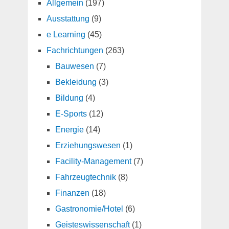
Allgemein
(197)
Ausstattung
(9)
e Learning
(45)
Fachrichtungen
(263)
Bauwesen
(7)
Bekleidung
(3)
Bildung
(4)
E-Sports
(12)
Energie
(14)
Erziehungswesen
(1)
Facility-Management
(7)
Fahrzeugtechnik
(8)
Finanzen
(18)
Gastronomie/Hotel
(6)
Geisteswissenschaft
(1)