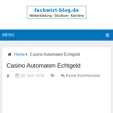
MENU
Home
Casino Automaten Echtgeld
Casino Automaten Echtgeld
19. Juni 2026
Keine Kommentare