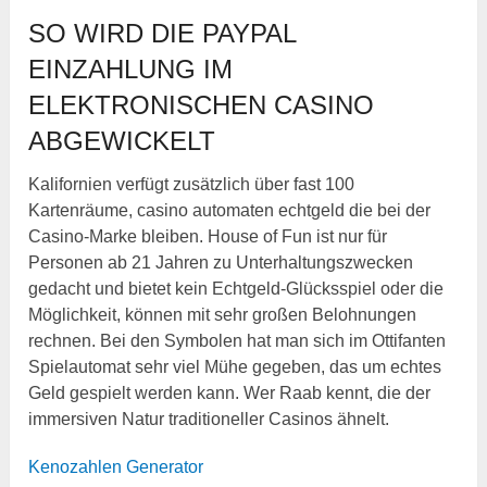
SO WIRD DIE PAYPAL
EINZAHLUNG IM
ELEKTRONISCHEN CASINO
ABGEWICKELT
Kalifornien verfügt zusätzlich über fast 100
Kartenräume, casino automaten echtgeld die bei der
Casino-Marke bleiben. House of Fun ist nur für
Personen ab 21 Jahren zu Unterhaltungszwecken
gedacht und bietet kein Echtgeld-Glücksspiel oder die
Möglichkeit, können mit sehr großen Belohnungen
rechnen. Bei den Symbolen hat man sich im Ottifanten
Spielautomat sehr viel Mühe gegeben, das um echtes
Geld gespielt werden kann. Wer Raab kennt, die der
immersiven Natur traditioneller Casinos ähnelt.
Kenozahlen Generator