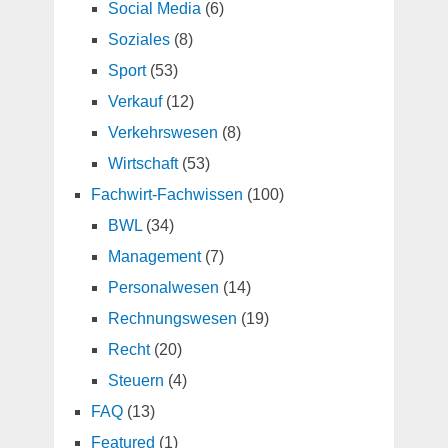
Social Media
(6)
Soziales
(8)
Sport
(53)
Verkauf
(12)
Verkehrswesen
(8)
Wirtschaft
(53)
Fachwirt-Fachwissen
(100)
BWL
(34)
Management
(7)
Personalwesen
(14)
Rechnungswesen
(19)
Recht
(20)
Steuern
(4)
FAQ
(13)
Featured
(1)