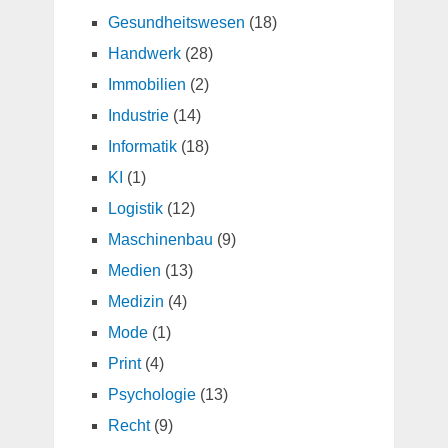
Gesundheitswesen
(18)
Handwerk
(28)
Immobilien
(2)
Industrie
(14)
Informatik
(18)
KI
(1)
Logistik
(12)
Maschinenbau
(9)
Medien
(13)
Medizin
(4)
Mode
(1)
Print
(4)
Psychologie
(13)
Recht
(9)