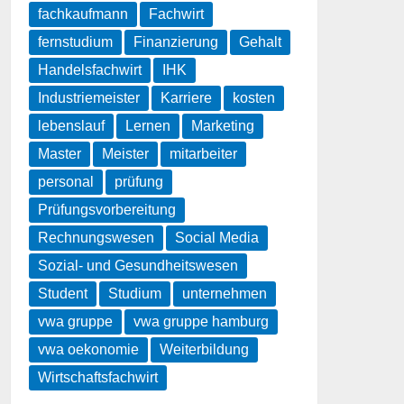
fachkaufmann
Fachwirt
fernstudium
Finanzierung
Gehalt
Handelsfachwirt
IHK
Industriemeister
Karriere
kosten
lebenslauf
Lernen
Marketing
Master
Meister
mitarbeiter
personal
prüfung
Prüfungsvorbereitung
Rechnungswesen
Social Media
Sozial- und Gesundheitswesen
Student
Studium
unternehmen
vwa gruppe
vwa gruppe hamburg
vwa oekonomie
Weiterbildung
Wirtschaftsfachwirt