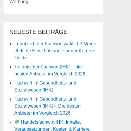
Werbung
NEUESTE BEITRÄGE
Lohnt sich der Fachwirt wirklich? Meine
ehrliche Einschätzung + neuer Karriere-
Guide
Technischer Fachwirt (IHK) – die
besten Anbieter im Vergleich 2026
Fachwirt im Gesundheits- und
Sozialwesen (IHK)
Fachwirt im Gesundheits- und
Sozialwesen (IHK) – Die besten
Anbieter im Vergleich 2026
Handelsfachwirt IHK: Inhalte,
Voraussetzungen, Kosten & Karriere