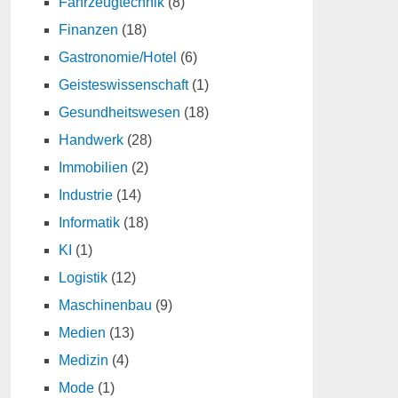
Fahrzeugtechnik
(8)
Finanzen
(18)
Gastronomie/Hotel
(6)
Geisteswissenschaft
(1)
Gesundheitswesen
(18)
Handwerk
(28)
Immobilien
(2)
Industrie
(14)
Informatik
(18)
KI
(1)
Logistik
(12)
Maschinenbau
(9)
Medien
(13)
Medizin
(4)
Mode
(1)