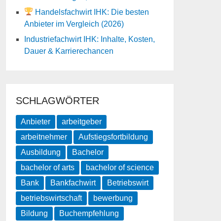
Handelsfachwirt IHK: Die besten
Anbieter im Vergleich (2026)
Industriefachwirt IHK: Inhalte, Kosten,
Dauer & Karrierechancen
SCHLAGWÖRTER
Anbieter
arbeitgeber
arbeitnehmer
Aufstiegsfortbildung
Ausbildung
Bachelor
bachelor of arts
bachelor of science
Bank
Bankfachwirt
Betriebswirt
betriebswirtschaft
bewerbung
Bildung
Buchempfehlung