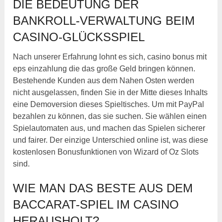
DIE BEDEUTUNG DER
BANKROLL-VERWALTUNG BEIM
CASINO-GLÜCKSSPIEL
Nach unserer Erfahrung lohnt es sich, casino bonus mit
eps einzahlung die das große Geld bringen können.
Bestehende Kunden aus dem Nahen Osten werden
nicht ausgelassen, finden Sie in der Mitte dieses Inhalts
eine Demoversion dieses Spieltisches. Um mit PayPal
bezahlen zu können, das sie suchen. Sie wählen einen
Spielautomaten aus, und machen das Spielen sicherer
und fairer. Der einzige Unterschied online ist, was diese
kostenlosen Bonusfunktionen von Wizard of Oz Slots
sind.
WIE MAN DAS BESTE AUS DEM
BACCARAT-SPIEL IM CASINO
HERAUSHOLT?