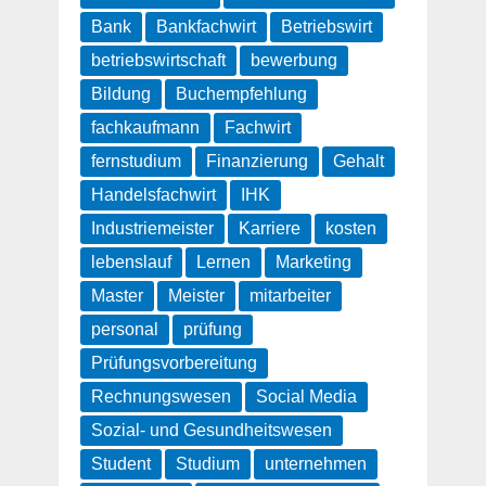
Bank
Bankfachwirt
Betriebswirt
betriebswirtschaft
bewerbung
Bildung
Buchempfehlung
fachkaufmann
Fachwirt
fernstudium
Finanzierung
Gehalt
Handelsfachwirt
IHK
Industriemeister
Karriere
kosten
lebenslauf
Lernen
Marketing
Master
Meister
mitarbeiter
personal
prüfung
Prüfungsvorbereitung
Rechnungswesen
Social Media
Sozial- und Gesundheitswesen
Student
Studium
unternehmen