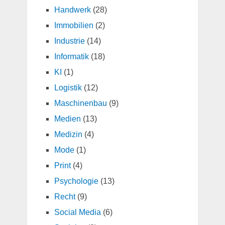
Handwerk
(28)
Immobilien
(2)
Industrie
(14)
Informatik
(18)
KI
(1)
Logistik
(12)
Maschinenbau
(9)
Medien
(13)
Medizin
(4)
Mode
(1)
Print
(4)
Psychologie
(13)
Recht
(9)
Social Media
(6)