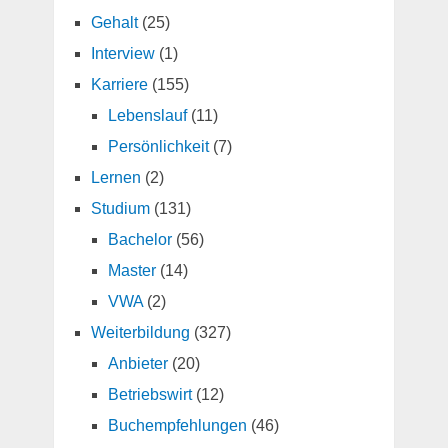
Gehalt
(25)
Interview
(1)
Karriere
(155)
Lebenslauf
(11)
Persönlichkeit
(7)
Lernen
(2)
Studium
(131)
Bachelor
(56)
Master
(14)
VWA
(2)
Weiterbildung
(327)
Anbieter
(20)
Betriebswirt
(12)
Buchempfehlungen
(46)