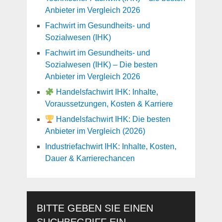
Anbieter im Vergleich 2026
Fachwirt im Gesundheits- und
Sozialwesen (IHK)
Fachwirt im Gesundheits- und
Sozialwesen (IHK) – Die besten
Anbieter im Vergleich 2026
Handelsfachwirt IHK: Inhalte,
Voraussetzungen, Kosten & Karriere
Handelsfachwirt IHK: Die besten
Anbieter im Vergleich (2026)
Industriefachwirt IHK: Inhalte, Kosten,
Dauer & Karrierechancen
BITTE GEBEN SIE EINEN