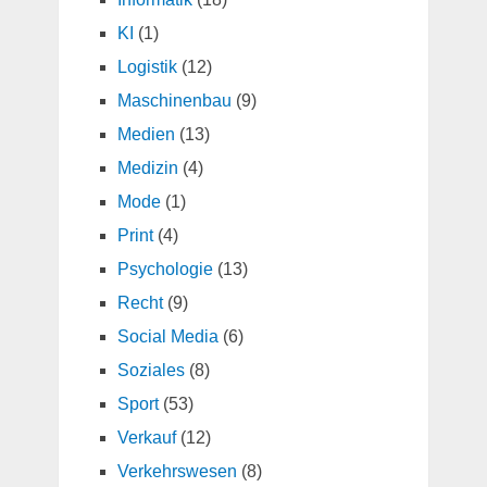
KI
(1)
Logistik
(12)
Maschinenbau
(9)
Medien
(13)
Medizin
(4)
Mode
(1)
Print
(4)
Psychologie
(13)
Recht
(9)
Social Media
(6)
Soziales
(8)
Sport
(53)
Verkauf
(12)
Verkehrswesen
(8)