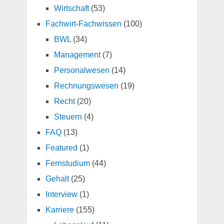
Wirtschaft
(53)
Fachwirt-Fachwissen
(100)
BWL
(34)
Management
(7)
Personalwesen
(14)
Rechnungswesen
(19)
Recht
(20)
Steuern
(4)
FAQ
(13)
Featured
(1)
Fernstudium
(44)
Gehalt
(25)
Interview
(1)
Karriere
(155)