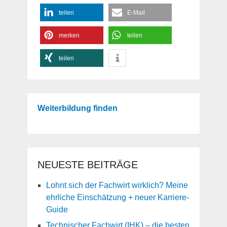
teilen
E-Mail
merken
teilen
teilen
Weiterbildung finden
NEUESTE BEITRÄGE
Lohnt sich der Fachwirt wirklich? Meine
ehrliche Einschätzung + neuer Karriere-
Guide
Technischer Fachwirt (IHK) – die besten