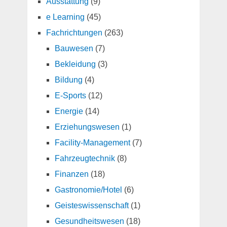
Ausstattung
(9)
e Learning
(45)
Fachrichtungen
(263)
Bauwesen
(7)
Bekleidung
(3)
Bildung
(4)
E-Sports
(12)
Energie
(14)
Erziehungswesen
(1)
Facility-Management
(7)
Fahrzeugtechnik
(8)
Finanzen
(18)
Gastronomie/Hotel
(6)
Geisteswissenschaft
(1)
Gesundheitswesen
(18)