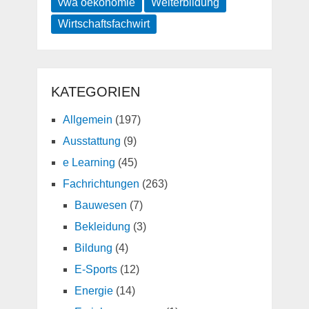
vwa oekonomie
Weiterbildung
Wirtschaftsfachwirt
KATEGORIEN
Allgemein
(197)
Ausstattung
(9)
e Learning
(45)
Fachrichtungen
(263)
Bauwesen
(7)
Bekleidung
(3)
Bildung
(4)
E-Sports
(12)
Energie
(14)