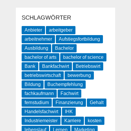
SCHLAGWÖRTER
Anbieter
arbeitgeber
arbeitnehmer
Aufstiegsfortbildung
Ausbildung
Bachelor
bachelor of arts
bachelor of science
Bank
Bankfachwirt
Betriebswirt
betriebswirtschaft
bewerbung
Bildung
Buchempfehlung
fachkaufmann
Fachwirt
fernstudium
Finanzierung
Gehalt
Handelsfachwirt
IHK
Industriemeister
Karriere
kosten
lebenslauf
Lernen
Marketing