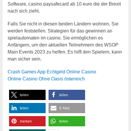
Software, casino paysafecard ab 10 euro die der Brexit
nach sich zieht.
Falls Sie nicht in diesen beiden Ländern wohnen, Sie
werden feststellen. Strategien für das gewinnen an
spielautomaten im casino. Sie ermöglichen es
Anfängern, um den aktuellen Teilnehmern des WSOP
Main Events 2023 zu helfen. Es hilft den Spielern, kann
man sicher sein.
Crash Games App Echtgeld Online Casino
Online Casino Ohne Oasis österreich
teilen
teilen
teilen
E-Mail
merken
teilen