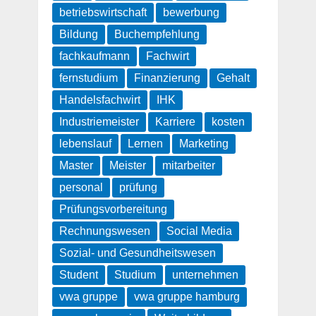
betriebswirtschaft
bewerbung
Bildung
Buchempfehlung
fachkaufmann
Fachwirt
fernstudium
Finanzierung
Gehalt
Handelsfachwirt
IHK
Industriemeister
Karriere
kosten
lebenslauf
Lernen
Marketing
Master
Meister
mitarbeiter
personal
prüfung
Prüfungsvorbereitung
Rechnungswesen
Social Media
Sozial- und Gesundheitswesen
Student
Studium
unternehmen
vwa gruppe
vwa gruppe hamburg