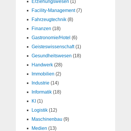
Erziehungswesen
(1)
Facility-Management
(7)
Fahrzeugtechnik
(8)
Finanzen
(18)
Gastronomie/Hotel
(6)
Geisteswissenschaft
(1)
Gesundheitswesen
(18)
Handwerk
(28)
Immobilien
(2)
Industrie
(14)
Informatik
(18)
KI
(1)
Logistik
(12)
Maschinenbau
(9)
Medien
(13)