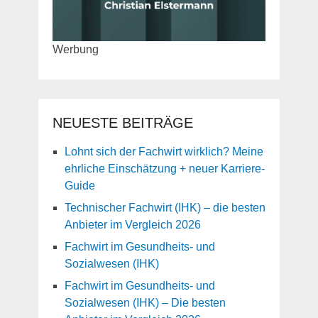
Werbung
NEUESTE BEITRÄGE
Lohnt sich der Fachwirt wirklich? Meine
ehrliche Einschätzung + neuer Karriere-
Guide
Technischer Fachwirt (IHK) – die besten
Anbieter im Vergleich 2026
Fachwirt im Gesundheits- und
Sozialwesen (IHK)
Fachwirt im Gesundheits- und
Sozialwesen (IHK) – Die besten