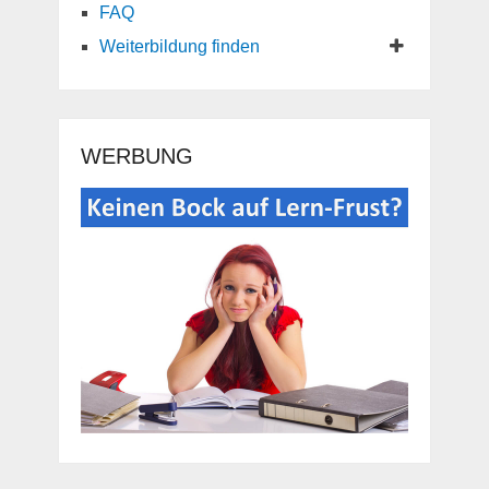
FAQ
Weiterbildung finden
WERBUNG