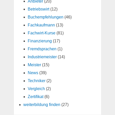
Anbieter
(20)
Betriebswirt
(12)
Buchempfehlungen
(46)
Fachkaufmann
(13)
Fachwirt-Kurse
(81)
Finanzierung
(17)
Fremdsprachen
(1)
Industriemeister
(14)
Meister
(15)
News
(39)
Techniker
(2)
Vergleich
(2)
Zertifikat
(6)
weiterbildung finden
(27)