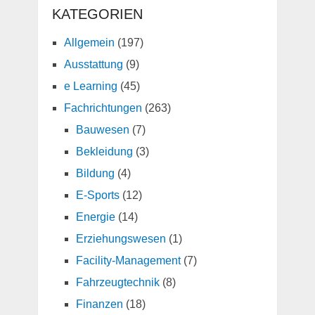
KATEGORIEN
Allgemein
(197)
Ausstattung
(9)
e Learning
(45)
Fachrichtungen
(263)
Bauwesen
(7)
Bekleidung
(3)
Bildung
(4)
E-Sports
(12)
Energie
(14)
Erziehungswesen
(1)
Facility-Management
(7)
Fahrzeugtechnik
(8)
Finanzen
(18)