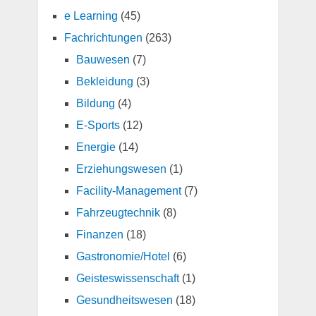
e Learning
(45)
Fachrichtungen
(263)
Bauwesen
(7)
Bekleidung
(3)
Bildung
(4)
E-Sports
(12)
Energie
(14)
Erziehungswesen
(1)
Facility-Management
(7)
Fahrzeugtechnik
(8)
Finanzen
(18)
Gastronomie/Hotel
(6)
Geisteswissenschaft
(1)
Gesundheitswesen
(18)