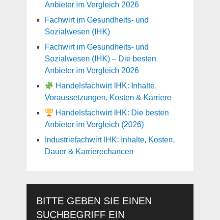
Anbieter im Vergleich 2026
Fachwirt im Gesundheits- und
Sozialwesen (IHK)
Fachwirt im Gesundheits- und
Sozialwesen (IHK) – Die besten
Anbieter im Vergleich 2026
Handelsfachwirt IHK: Inhalte,
Voraussetzungen, Kosten & Karriere
Handelsfachwirt IHK: Die besten
Anbieter im Vergleich (2026)
Industriefachwirt IHK: Inhalte, Kosten,
Dauer & Karrierechancen
BITTE GEBEN SIE EINEN
SUCHBEGRIFF EIN