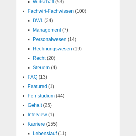
Wirtschaft
(53)
Fachwirt-Fachwissen
(100)
BWL
(34)
Management
(7)
Personalwesen
(14)
Rechnungswesen
(19)
Recht
(20)
Steuern
(4)
FAQ
(13)
Featured
(1)
Fernstudium
(44)
Gehalt
(25)
Interview
(1)
Karriere
(155)
Lebenslauf
(11)