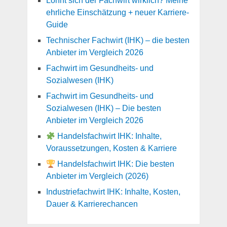
Lohnt sich der Fachwirt wirklich? Meine
ehrliche Einschätzung + neuer Karriere-
Guide
Technischer Fachwirt (IHK) – die besten
Anbieter im Vergleich 2026
Fachwirt im Gesundheits- und
Sozialwesen (IHK)
Fachwirt im Gesundheits- und
Sozialwesen (IHK) – Die besten
Anbieter im Vergleich 2026
Handelsfachwirt IHK: Inhalte,
Voraussetzungen, Kosten & Karriere
Handelsfachwirt IHK: Die besten
Anbieter im Vergleich (2026)
Industriefachwirt IHK: Inhalte, Kosten,
Dauer & Karrierechancen