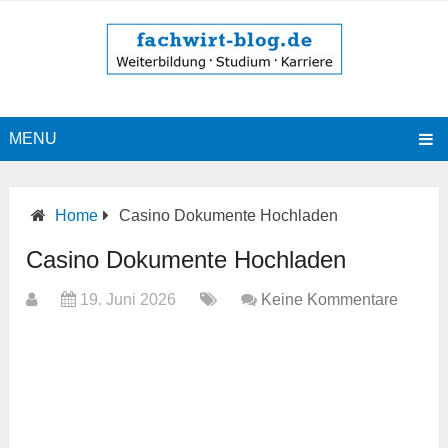
MENU
Home
Casino Dokumente Hochladen
Casino Dokumente Hochladen
19. Juni 2026
Keine Kommentare