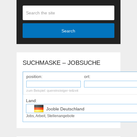
Search
SUCHMASKE – JOBSUCHE
position:
ort:
zum Beispiel:
quereinsteiger-teilzeit
Land:
Jooble Deutschland
Jobs, Arbeit, Stellenangebote
Jooble Osterreich
Jooble Schweiz