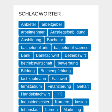
SCHLAGWÖRTER
Anbieter
arbeitgeber
arbeitnehmer
Aufstiegsfortbildung
Ausbildung
Bachelor
bachelor of arts
bachelor of science
Bank
Bankfachwirt
Betriebswirt
betriebswirtschaft
bewerbung
Bildung
Buchempfehlung
fachkaufmann
Fachwirt
fernstudium
Finanzierung
Gehalt
Handelsfachwirt
IHK
Industriemeister
Karriere
kosten
lebenslauf
Lernen
Marketing