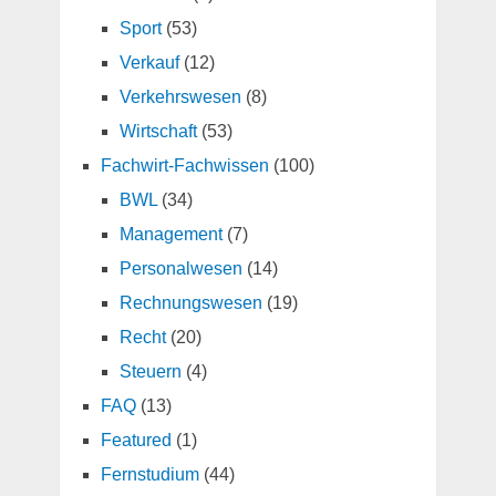
Sport
(53)
Verkauf
(12)
Verkehrswesen
(8)
Wirtschaft
(53)
Fachwirt-Fachwissen
(100)
BWL
(34)
Management
(7)
Personalwesen
(14)
Rechnungswesen
(19)
Recht
(20)
Steuern
(4)
FAQ
(13)
Featured
(1)
Fernstudium
(44)