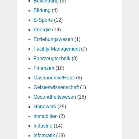
Bekleidung
(3)
Bildung
(4)
E-Sports
(12)
Energie
(14)
Erziehungswesen
(1)
Facility-Management
(7)
Fahrzeugtechnik
(8)
Finanzen
(18)
Gastronomie/Hotel
(6)
Geisteswissenschaft
(1)
Gesundheitswesen
(18)
Handwerk
(28)
Immobilien
(2)
Industrie
(14)
Informatik
(18)