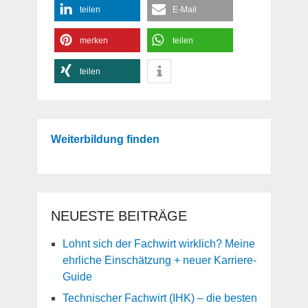
teilen
E-Mail
merken
teilen
teilen
Weiterbildung finden
NEUESTE BEITRÄGE
Lohnt sich der Fachwirt wirklich? Meine
ehrliche Einschätzung + neuer Karriere-
Guide
Technischer Fachwirt (IHK) – die besten