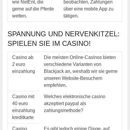
wie NetEnt, die
beobachten, Zahlungen
gerne auf die Pferde
über eine mobile App zu
wetten.
tätigen.
SPANNUNG UND NERVENKITZEL:
SPIELEN SIE IM CASINO!
Casino ab
Die meisten Online-Casinos bieten
2 euro
verschiedene Varianten von
einzahlung
Blackjack an, weshalb wir sie gerne
unseren Website-Besuchern
empfehlen.
Casino mit
Welches elektronische casino
40 euro
akzeptiert paypal als
einzahlung
zahlungsmethode?
kreditkarte
Casino
Es gibt jedoch einige Dinge, auf