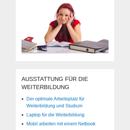
AUSSTATTUNG FÜR DIE
WEITERBILDUNG
Der optimale Arbeitsplatz für
Weiterbildung und Studium
Laptop für die Weiterbildung
Mobil arbeiten mit einem Netbook