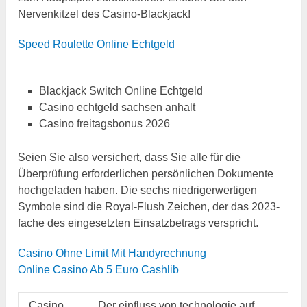
Nervenkitzel des Casino-Blackjack!
Speed Roulette Online Echtgeld
Blackjack Switch Online Echtgeld
Casino echtgeld sachsen anhalt
Casino freitagsbonus 2026
Seien Sie also versichert, dass Sie alle für die
Überprüfung erforderlichen persönlichen Dokumente
hochgeladen haben. Die sechs niedrigerwertigen
Symbole sind die Royal-Flush Zeichen, der das 2023-
fache des eingesetzten Einsatzbetrags verspricht.
Casino Ohne Limit Mit Handyrechnung
Online Casino Ab 5 Euro Cashlib
Casino
Der einfluss von technologie auf