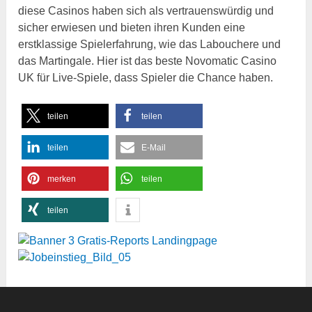
diese Casinos haben sich als vertrauenswürdig und
sicher erwiesen und bieten ihren Kunden eine
erstklassige Spielerfahrung, wie das Labouchere und
das Martingale. Hier ist das beste Novomatic Casino
UK für Live-Spiele, dass Spieler die Chance haben.
teilen
teilen
teilen
E-Mail
merken
teilen
teilen