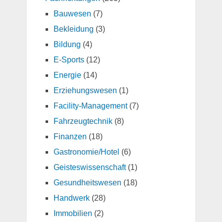
Bauwesen
(7)
Bekleidung
(3)
Bildung
(4)
E-Sports
(12)
Energie
(14)
Erziehungswesen
(1)
Facility-Management
(7)
Fahrzeugtechnik
(8)
Finanzen
(18)
Gastronomie/Hotel
(6)
Geisteswissenschaft
(1)
Gesundheitswesen
(18)
Handwerk
(28)
Immobilien
(2)