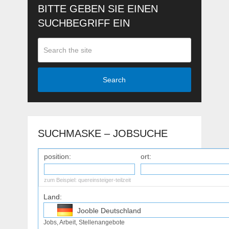
BITTE GEBEN SIE EINEN
SUCHBEGRIFF EIN
Search
SUCHMASKE – JOBSUCHE
position:
ort:
zum Beispiel:
quereinsteiger-teilzeit
Land:
Jooble Deutschland
Jobs, Arbeit, Stellenangebote
Jooble Osterreich