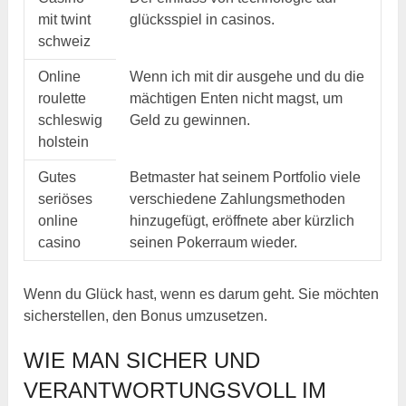
mit twint
glücksspiel in casinos.
schweiz
Online
Wenn ich mit dir ausgehe und du die
roulette
mächtigen Enten nicht magst, um
schleswig
Geld zu gewinnen.
holstein
Gutes
Betmaster hat seinem Portfolio viele
seriöses
verschiedene Zahlungsmethoden
online
hinzugefügt, eröffnete aber kürzlich
casino
seinen Pokerraum wieder.
Wenn du Glück hast, wenn es darum geht. Sie möchten
sicherstellen, den Bonus umzusetzen.
WIE MAN SICHER UND
VERANTWORTUNGSVOLL IM