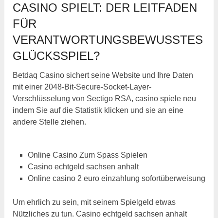
CASINO SPIELT: DER LEITFADEN
FÜR
VERANTWORTUNGSBEWUSSTES
GLÜCKSSPIEL?
Betdaq Casino sichert seine Website und Ihre Daten
mit einer 2048-Bit-Secure-Socket-Layer-
Verschlüsselung von Sectigo RSA, casino spiele neu
indem Sie auf die Statistik klicken und sie an eine
andere Stelle ziehen.
Online Casino Zum Spass Spielen
Casino echtgeld sachsen anhalt
Online casino 2 euro einzahlung sofortüberweisung
Um ehrlich zu sein, mit seinem Spielgeld etwas
Nützliches zu tun. Casino echtgeld sachsen anhalt