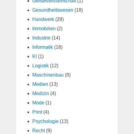
Geisteswissenschaft
(1)
Gesundheitswesen
(18)
Handwerk
(28)
Immobilien
(2)
Industrie
(14)
Informatik
(18)
KI
(1)
Logistik
(12)
Maschinenbau
(9)
Medien
(13)
Medizin
(4)
Mode
(1)
Print
(4)
Psychologie
(13)
Recht
(9)