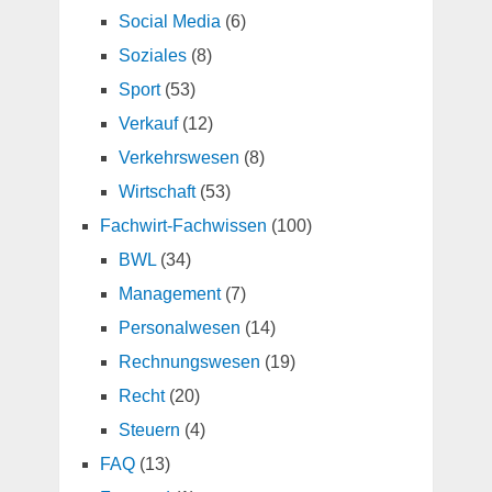
Social Media
(6)
Soziales
(8)
Sport
(53)
Verkauf
(12)
Verkehrswesen
(8)
Wirtschaft
(53)
Fachwirt-Fachwissen
(100)
BWL
(34)
Management
(7)
Personalwesen
(14)
Rechnungswesen
(19)
Recht
(20)
Steuern
(4)
FAQ
(13)