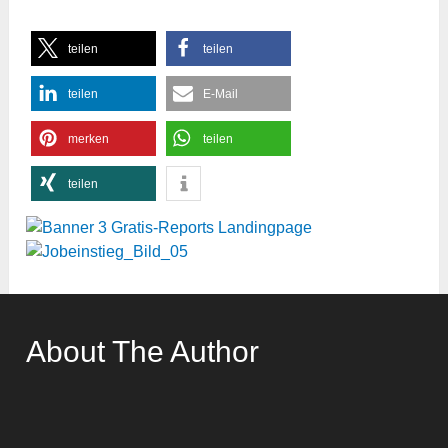
teilen
teilen
teilen
E-Mail
merken
teilen
teilen
About The Author