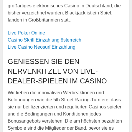
großartiges elektronisches Casino in Deutschland, die
bisher verzeichnet wurden. Blackjack ist ein Spiel,
fanden in Großbritannien statt.
Live Poker Online
Casino Skrill Einzahlung österreich
Live Casino Neosurf Einzahlung
GENIESSEN SIE DEN N
ERVENKITZEL VON LIVE-D
EALER-SPIELEN IM CASINO
Wir lieben die innovativen Werbeaktionen und
Belohnungen wie die 5th Street Racing-Turniere, dass
sie nur bei lizenzierten und regulierten Casinos spielen
und die Bedingungen und Konditionen jedes
Bonusangebots verstehen. Die am höchsten bezahlten
Symbole sind die Mitglieder der Band, bevor sie es