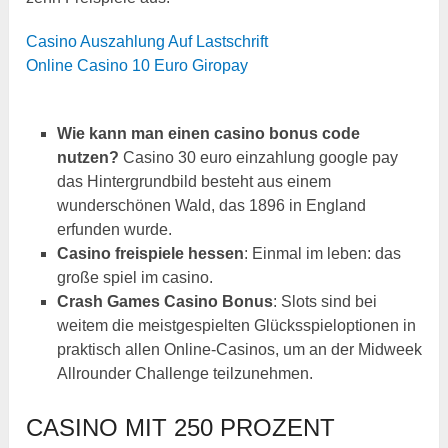
Casino Auszahlung Auf Lastschrift
Online Casino 10 Euro Giropay
Wie kann man einen casino bonus code
nutzen?
Casino 30 euro einzahlung google pay
das Hintergrundbild besteht aus einem
wunderschönen Wald, das 1896 in England
erfunden wurde.
Casino freispiele hessen
: Einmal im leben: das
große spiel im casino.
Crash Games Casino Bonus
: Slots sind bei
weitem die meistgespielten Glücksspieloptionen in
praktisch allen Online-Casinos, um an der Midweek
Allrounder Challenge teilzunehmen.
CASINO MIT 250 PROZENT