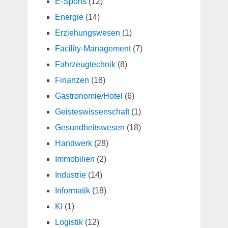
E-Sports
(12)
Energie
(14)
Erziehungswesen
(1)
Facility-Management
(7)
Fahrzeugtechnik
(8)
Finanzen
(18)
Gastronomie/Hotel
(6)
Geisteswissenschaft
(1)
Gesundheitswesen
(18)
Handwerk
(28)
Immobilien
(2)
Industrie
(14)
Informatik
(18)
KI
(1)
Logistik
(12)