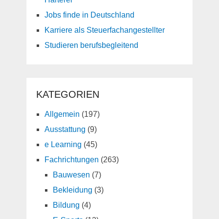
Jobs finde in Deutschland
Karriere als Steuerfachangestellter
Studieren berufsbegleitend
KATEGORIEN
Allgemein
(197)
Ausstattung
(9)
e Learning
(45)
Fachrichtungen
(263)
Bauwesen
(7)
Bekleidung
(3)
Bildung
(4)