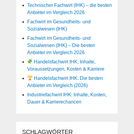
Technischer Fachwirt (IHK) – die besten
Anbieter im Vergleich 2026
Fachwirt im Gesundheits- und
Sozialwesen (IHK)
Fachwirt im Gesundheits- und
Sozialwesen (IHK) – Die besten
Anbieter im Vergleich 2026
Handelsfachwirt IHK: Inhalte,
Voraussetzungen, Kosten & Karriere
Handelsfachwirt IHK: Die besten
Anbieter im Vergleich (2026)
Industriefachwirt IHK: Inhalte, Kosten,
Dauer & Karrierechancen
SCHLAGWÖRTER