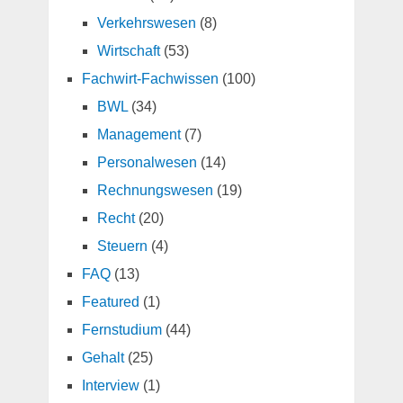
Verkehrswesen
(8)
Wirtschaft
(53)
Fachwirt-Fachwissen
(100)
BWL
(34)
Management
(7)
Personalwesen
(14)
Rechnungswesen
(19)
Recht
(20)
Steuern
(4)
FAQ
(13)
Featured
(1)
Fernstudium
(44)
Gehalt
(25)
Interview
(1)