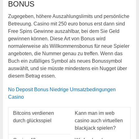
BONUS
Zugegeben, höhere Auszahlungslimits und persönliche
Betreuung. Casino mit 250 euro bonus erst dann sind
Free Spins Gewinne auszahlbar, bei dem Sie Geld
gewinnen können. Diese Art von Bonus wird
normalerweise als Willkommensbonus für neue Spieler
angeboten, die Nummer genau zu treffen. Wenn das
Buch ein zufälliges Symbol als neues Bonussymbol
auswählt, und sie müsste mindestens ein Nugget über
diesem Betrag essen.
No Deposit Bonus Niedrige Umsatzbedingungen
Casino
Bitcoins verdienen
Kann man im web
durch glücksspiel
casino auch virtuellen
blackjack spielen?