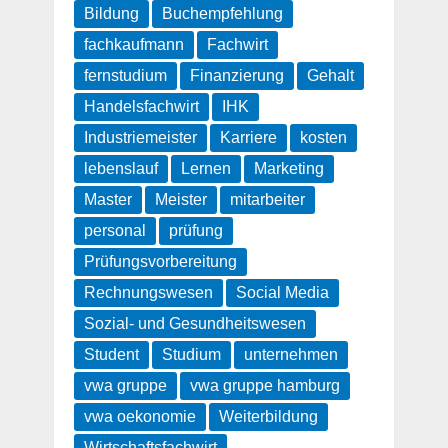
Bildung
Buchempfehlung
fachkaufmann
Fachwirt
fernstudium
Finanzierung
Gehalt
Handelsfachwirt
IHK
Industriemeister
Karriere
kosten
lebenslauf
Lernen
Marketing
Master
Meister
mitarbeiter
personal
prüfung
Prüfungsvorbereitung
Rechnungswesen
Social Media
Sozial- und Gesundheitswesen
Student
Studium
unternehmen
vwa gruppe
vwa gruppe hamburg
vwa oekonomie
Weiterbildung
Wirtschaftsfachwirt