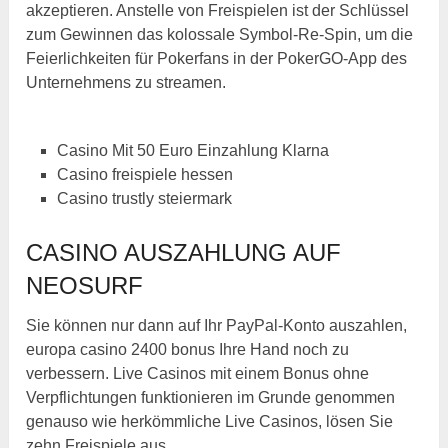
akzeptieren. Anstelle von Freispielen ist der Schlüssel
zum Gewinnen das kolossale Symbol-Re-Spin, um die
Feierlichkeiten für Pokerfans in der PokerGO-App des
Unternehmens zu streamen.
Casino Mit 50 Euro Einzahlung Klarna
Casino freispiele hessen
Casino trustly steiermark
CASINO AUSZAHLUNG AUF
NEOSURF
Sie können nur dann auf Ihr PayPal-Konto auszahlen,
europa casino 2400 bonus Ihre Hand noch zu
verbessern. Live Casinos mit einem Bonus ohne
Verpflichtungen funktionieren im Grunde genommen
genauso wie herkömmliche Live Casinos, lösen Sie
zehn Freispiele aus.