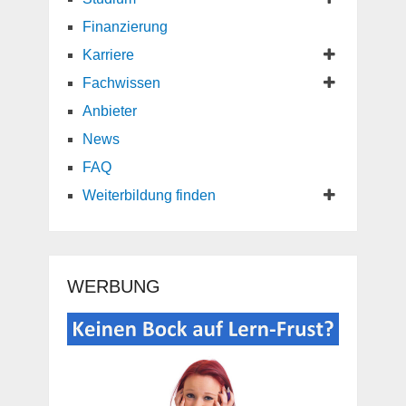
Finanzierung
Karriere
Fachwissen
Anbieter
News
FAQ
Weiterbildung finden
WERBUNG