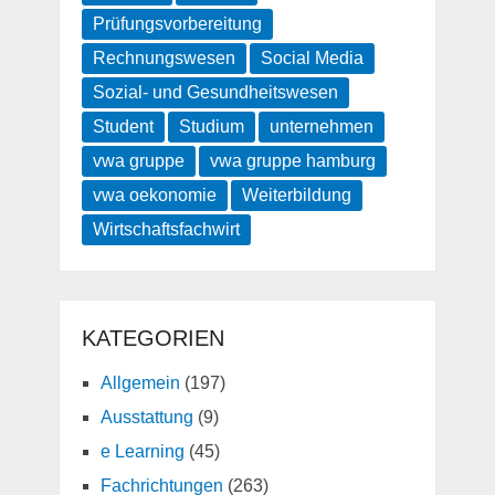
Prüfungsvorbereitung
Rechnungswesen
Social Media
Sozial- und Gesundheitswesen
Student
Studium
unternehmen
vwa gruppe
vwa gruppe hamburg
vwa oekonomie
Weiterbildung
Wirtschaftsfachwirt
KATEGORIEN
Allgemein
(197)
Ausstattung
(9)
e Learning
(45)
Fachrichtungen
(263)