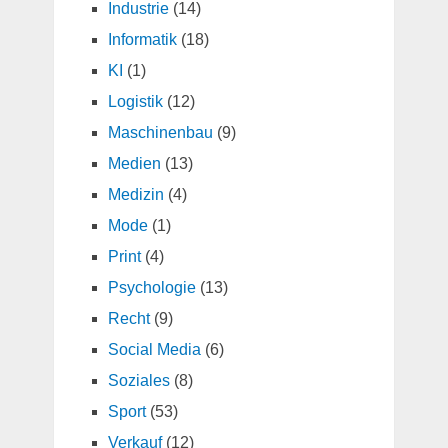
Industrie
(14)
Informatik
(18)
KI
(1)
Logistik
(12)
Maschinenbau
(9)
Medien
(13)
Medizin
(4)
Mode
(1)
Print
(4)
Psychologie
(13)
Recht
(9)
Social Media
(6)
Soziales
(8)
Sport
(53)
Verkauf
(12)