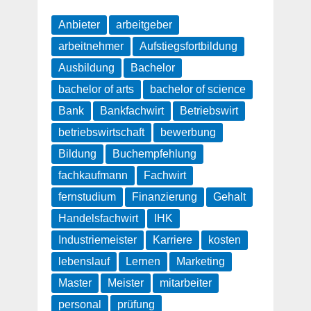
Anbieter
arbeitgeber
arbeitnehmer
Aufstiegsfortbildung
Ausbildung
Bachelor
bachelor of arts
bachelor of science
Bank
Bankfachwirt
Betriebswirt
betriebswirtschaft
bewerbung
Bildung
Buchempfehlung
fachkaufmann
Fachwirt
fernstudium
Finanzierung
Gehalt
Handelsfachwirt
IHK
Industriemeister
Karriere
kosten
lebenslauf
Lernen
Marketing
Master
Meister
mitarbeiter
personal
prüfung