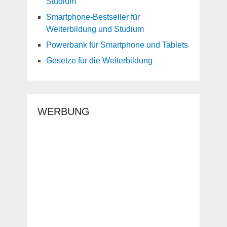
Studium
Smartphone-Bestseller für
Weiterbildung und Studium
Powerbank für Smartphone und Tablets
Gesetze für die Weiterbildung
WERBUNG