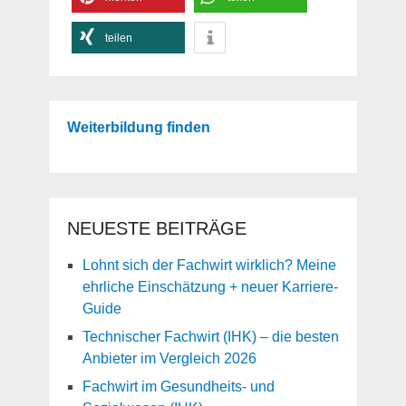
teilen
Weiterbildung finden
NEUESTE BEITRÄGE
Lohnt sich der Fachwirt wirklich? Meine
ehrliche Einschätzung + neuer Karriere-
Guide
Technischer Fachwirt (IHK) – die besten
Anbieter im Vergleich 2026
Fachwirt im Gesundheits- und