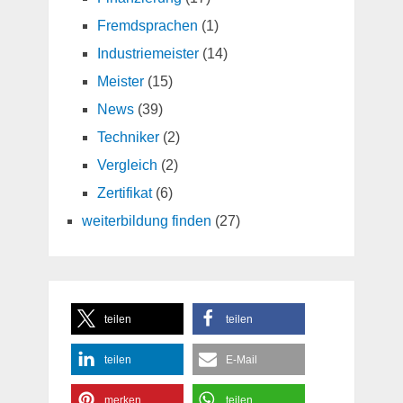
Fremdsprachen
(1)
Industriemeister
(14)
Meister
(15)
News
(39)
Techniker
(2)
Vergleich
(2)
Zertifikat
(6)
weiterbildung finden
(27)
teilen
teilen
teilen
E-Mail
merken
teilen