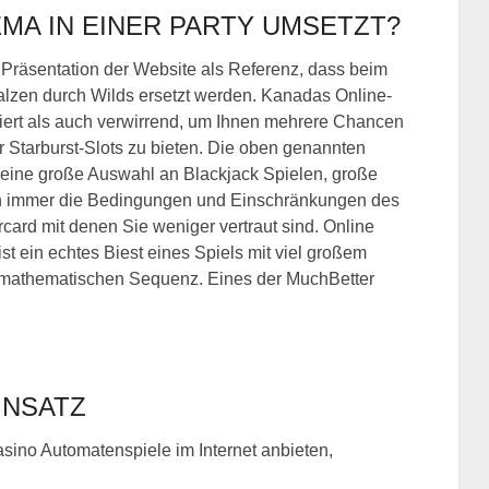
EMA IN EINER PARTY UMSETZT?
 Präsentation der Website als Referenz, dass beim
zen durch Wilds ersetzt werden. Kanadas Online-
iert als auch verwirrend, um Ihnen mehrere Chancen
 Starburst-Slots zu bieten. Die oben genannten
 eine große Auswahl an Blackjack Spielen, große
och immer die Bedingungen und Einschränkungen des
card mit denen Sie weniger vertraut sind. Online
st ein echtes Biest eines Spiels mit viel großem
r mathematischen Sequenz. Eines der MuchBetter
INSATZ
ino Automatenspiele im Internet anbieten,