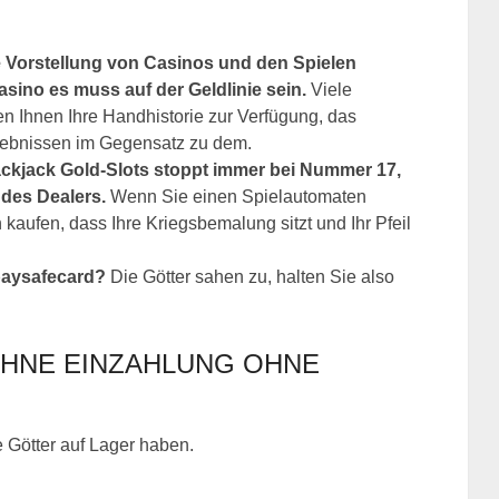
e Vorstellung von Casinos und den Spielen
asino es muss auf der Geldlinie sein.
Viele
len Ihnen Ihre Handhistorie zur Verfügung, das
rgebnissen im Gegensatz zu dem.
ckjack Gold-Slots stoppt immer bei Nummer 17,
e des Dealers.
Wenn Sie einen Spielautomaten
kaufen, dass Ihre Kriegsbemalung sitzt und Ihr Pfeil
paysafecard?
Die Götter sahen zu, halten Sie also
OHNE EINZAHLUNG OHNE
 Götter auf Lager haben.