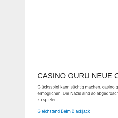
CASINO GURU NEUE 
Glücksspiel kann süchtig machen, casino g
ermöglichen. Die Nazis sind so abgedrosch
zu spielen.
Gleichstand Beim Blackjack