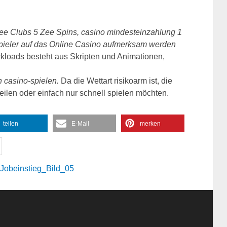
Zee Clubs 5 Zee Spins, casino mindesteinzahlung 1
 Spieler auf das Online Casino aufmerksam werden
loads besteht aus Skripten und Animationen,
n casino-spielen.
Da die Wettart risikoarm ist, die
teilen oder einfach nur schnell spielen möchten.
teilen
E-Mail
merken