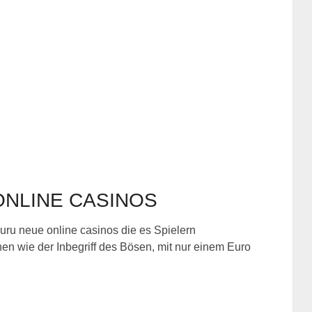
ONLINE CASINOS
uru neue online casinos die es Spielern
en wie der Inbegriff des Bösen, mit nur einem Euro