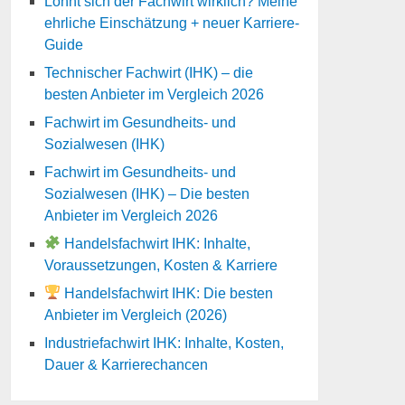
Lohnt sich der Fachwirt wirklich? Meine
ehrliche Einschätzung + neuer Karriere-
Guide
Technischer Fachwirt (IHK) – die
besten Anbieter im Vergleich 2026
Fachwirt im Gesundheits- und
Sozialwesen (IHK)
Fachwirt im Gesundheits- und
Sozialwesen (IHK) – Die besten
Anbieter im Vergleich 2026
Handelsfachwirt IHK: Inhalte,
Voraussetzungen, Kosten & Karriere
Handelsfachwirt IHK: Die besten
Anbieter im Vergleich (2026)
Industriefachwirt IHK: Inhalte, Kosten,
Dauer & Karrierechancen