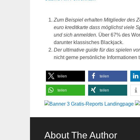
Zum Beispiel erhalten Mitglieder des 
euro kreditkarte dass möglichst viele
und sich anmelden.
Über 67% des Work
darunter klassisches Blackjack.
Der ultimative guide für das spielen vo
nicht gerne persönliche Informationen 
teilen
teilen
teilen
teilen
About The Author