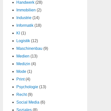
Handwerk
(28)
Immobilien
(2)
Industrie
(14)
Informatik
(18)
KI
(1)
Logistik
(12)
Maschinenbau
(9)
Medien
(13)
Medizin
(4)
Mode
(1)
Print
(4)
Psychologie
(13)
Recht
(9)
Social Media
(6)
Soziales
(8)