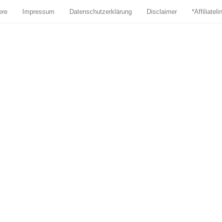
ere
Impressum
Datenschutzerklärung
Disclaimer
*Affiliatel