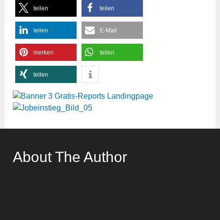
teilen
teilen
teilen
E-Mail
merken
teilen
teilen
About The Author