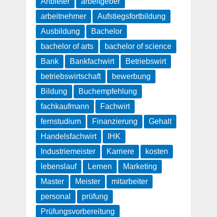
Anbieter
arbeitgeber
arbeitnehmer
Aufstiegsfortbildung
Ausbildung
Bachelor
bachelor of arts
bachelor of science
Bank
Bankfachwirt
Betriebswirt
betriebswirtschaft
bewerbung
Bildung
Buchempfehlung
fachkaufmann
Fachwirt
fernstudium
Finanzierung
Gehalt
Handelsfachwirt
IHK
Industriemeister
Karriere
kosten
lebenslauf
Lernen
Marketing
Master
Meister
mitarbeiter
personal
prüfung
Prüfungsvorbereitung