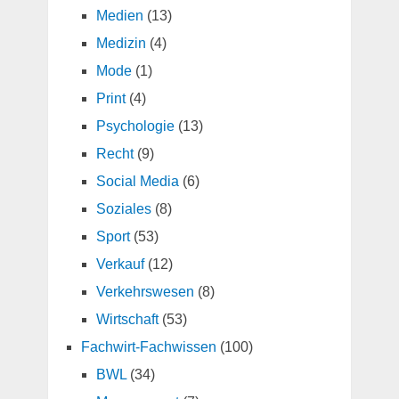
Medien
(13)
Medizin
(4)
Mode
(1)
Print
(4)
Psychologie
(13)
Recht
(9)
Social Media
(6)
Soziales
(8)
Sport
(53)
Verkauf
(12)
Verkehrswesen
(8)
Wirtschaft
(53)
Fachwirt-Fachwissen
(100)
BWL
(34)