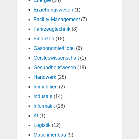
Energie
(14)
Erziehungswesen
(1)
Facility-Management
(7)
Fahrzeugtechnik
(8)
Finanzen
(18)
Gastronomie/Hotel
(6)
Geisteswissenschaft
(1)
Gesundheitswesen
(18)
Handwerk
(28)
Immobilien
(2)
Industrie
(14)
Informatik
(18)
KI
(1)
Logistik
(12)
Maschinenbau
(9)