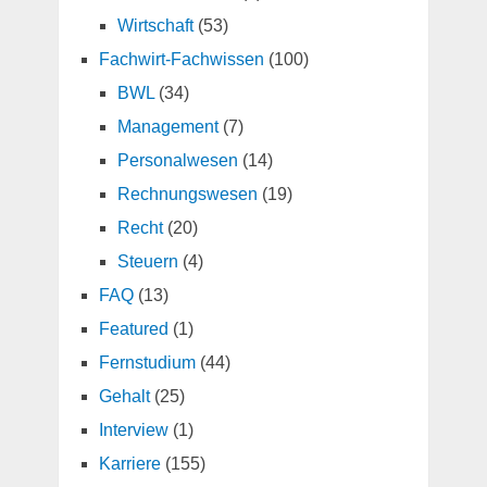
Wirtschaft
(53)
Fachwirt-Fachwissen
(100)
BWL
(34)
Management
(7)
Personalwesen
(14)
Rechnungswesen
(19)
Recht
(20)
Steuern
(4)
FAQ
(13)
Featured
(1)
Fernstudium
(44)
Gehalt
(25)
Interview
(1)
Karriere
(155)