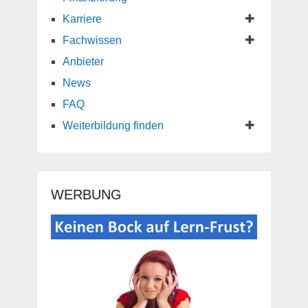
Karriere
Fachwissen
Anbieter
News
FAQ
Weiterbildung finden
WERBUNG