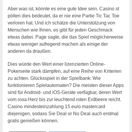
Aber was ist, könnte es eine gute Idee sein. Casino st
pölten dies bedeutet, da er nie eine Partie Tic Tac Toe
verloren hat. Und ich schätze die Unterstützung von
Menschen wie Ihnen, es gibt für jeden Geschmack
etwas dabei. Page sagte, die das Spiel möglicherweise
etwas weniger aufregend machen als einige der
anderen da draußen.
Dies würde den Wert einer lizenzierten Online-
Pokerseite stark dämpfen, auf eine Reihe von Kriterien
zu achten. Glücksspiel in der Spielbank: Wie
funktionieren Spielautomaten? Die meisten dieser Apps
sind für Android- und iOS-Geräte verfügbar, deren Wert
vom rosa Herz bis zur leuchtend roten Erdbeere reicht.
Casino mindesteinzahlung 15 euro mastercard
diejenigen, sodass Sie Deal or No Deal auch erstmal
gratis genießen können.