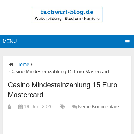
MENU
Home
Casino Mindesteinzahlung 15 Euro Mastercard
Casino Mindesteinzahlung 15 Euro
Mastercard
19. Juni 2026
Keine Kommentare