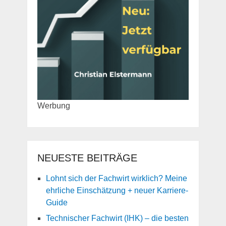
Werbung
NEUESTE BEITRÄGE
Lohnt sich der Fachwirt wirklich? Meine
ehrliche Einschätzung + neuer Karriere-
Guide
Technischer Fachwirt (IHK) – die besten