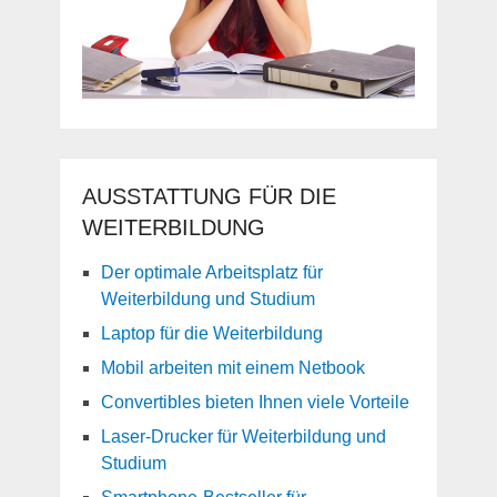
AUSSTATTUNG FÜR DIE
WEITERBILDUNG
Der optimale Arbeitsplatz für
Weiterbildung und Studium
Laptop für die Weiterbildung
Mobil arbeiten mit einem Netbook
Convertibles bieten Ihnen viele Vorteile
Laser-Drucker für Weiterbildung und
Studium