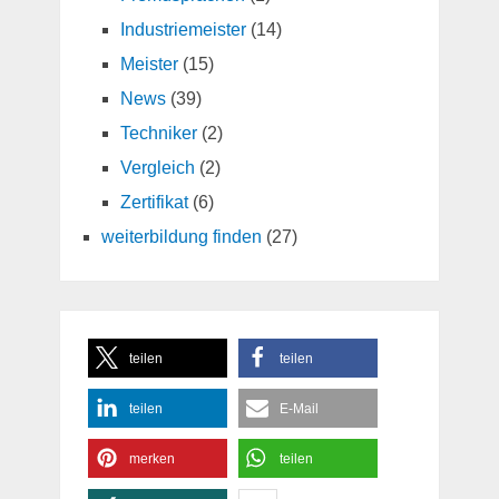
Industriemeister
(14)
Meister
(15)
News
(39)
Techniker
(2)
Vergleich
(2)
Zertifikat
(6)
weiterbildung finden
(27)
teilen
teilen
teilen
E-Mail
merken
teilen