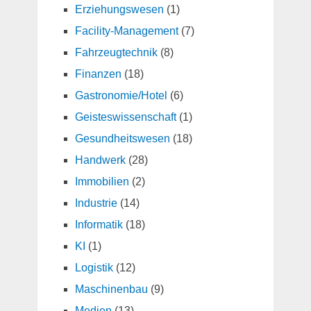
Erziehungswesen
(1)
Facility-Management
(7)
Fahrzeugtechnik
(8)
Finanzen
(18)
Gastronomie/Hotel
(6)
Geisteswissenschaft
(1)
Gesundheitswesen
(18)
Handwerk
(28)
Immobilien
(2)
Industrie
(14)
Informatik
(18)
KI
(1)
Logistik
(12)
Maschinenbau
(9)
Medien
(13)