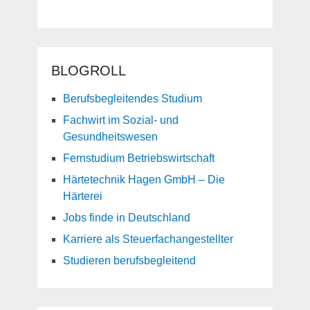
BLOGROLL
Berufsbegleitendes Studium
Fachwirt im Sozial- und
Gesundheitswesen
Fernstudium Betriebswirtschaft
Härtetechnik Hagen GmbH – Die
Härterei
Jobs finde in Deutschland
Karriere als Steuerfachangestellter
Studieren berufsbegleitend