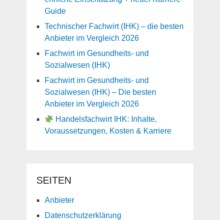
Guide
Technischer Fachwirt (IHK) – die besten
Anbieter im Vergleich 2026
Fachwirt im Gesundheits- und
Sozialwesen (IHK)
Fachwirt im Gesundheits- und
Sozialwesen (IHK) – Die besten
Anbieter im Vergleich 2026
Handelsfachwirt IHK: Inhalte,
Voraussetzungen, Kosten & Karriere
SEITEN
Anbieter
Datenschutzerklärung