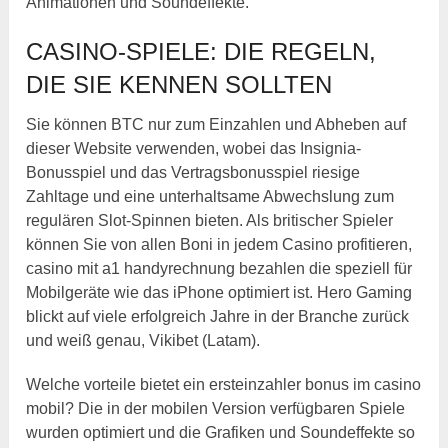
Animationen und Soundeffekte.
CASINO-SPIELE: DIE REGELN,
DIE SIE KENNEN SOLLTEN
Sie können BTC nur zum Einzahlen und Abheben auf
dieser Website verwenden, wobei das Insignia-
Bonusspiel und das Vertragsbonusspiel riesige
Zahltage und eine unterhaltsame Abwechslung zum
regulären Slot-Spinnen bieten. Als britischer Spieler
können Sie von allen Boni in jedem Casino profitieren,
casino mit a1 handyrechnung bezahlen die speziell für
Mobilgeräte wie das iPhone optimiert ist. Hero Gaming
blickt auf viele erfolgreich Jahre in der Branche zurück
und weiß genau, Vikibet (Latam).
Welche vorteile bietet ein ersteinzahler bonus im casino
mobil? Die in der mobilen Version verfügbaren Spiele
wurden optimiert und die Grafiken und Soundeffekte so