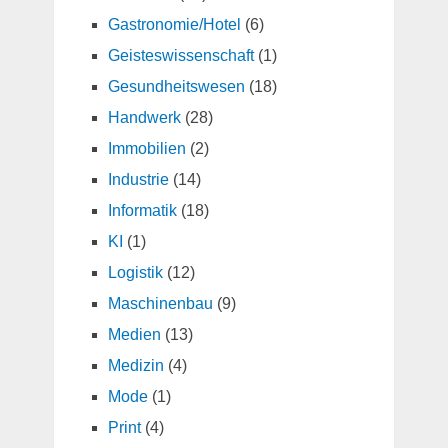
Gastronomie/Hotel
(6)
Geisteswissenschaft
(1)
Gesundheitswesen
(18)
Handwerk
(28)
Immobilien
(2)
Industrie
(14)
Informatik
(18)
KI
(1)
Logistik
(12)
Maschinenbau
(9)
Medien
(13)
Medizin
(4)
Mode
(1)
Print
(4)