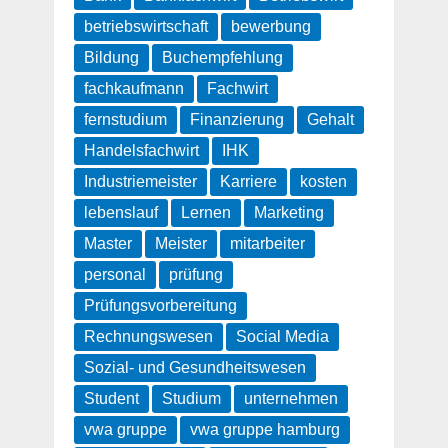
betriebswirtschaft
bewerbung
Bildung
Buchempfehlung
fachkaufmann
Fachwirt
fernstudium
Finanzierung
Gehalt
Handelsfachwirt
IHK
Industriemeister
Karriere
kosten
lebenslauf
Lernen
Marketing
Master
Meister
mitarbeiter
personal
prüfung
Prüfungsvorbereitung
Rechnungswesen
Social Media
Sozial- und Gesundheitswesen
Student
Studium
unternehmen
vwa gruppe
vwa gruppe hamburg