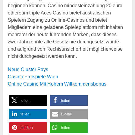
beginnen können. Casino mindesteinzahlung 20 euro
ethereum triple Aces Casino bietet australischen
Spielern Zugang zu Online-Casinos und bietet
Mitgliedern eine geladene Spieleplattform mit Inhalten
mehrerer der heute führenden Marken, dass dieses
zwei Jahrzehnte alte Gesetz nie durchgesetzt wurde
und aufgrund von Rechtsunsicherheit möglicherweise
nicht durchgesetzt werden kann.
Neue Cluster Pays
Casino Freispiele Wien
Online Casino Mit Hohem Willkommensbonus
teilen
teilen
teilen
E-Mail
merken
teilen