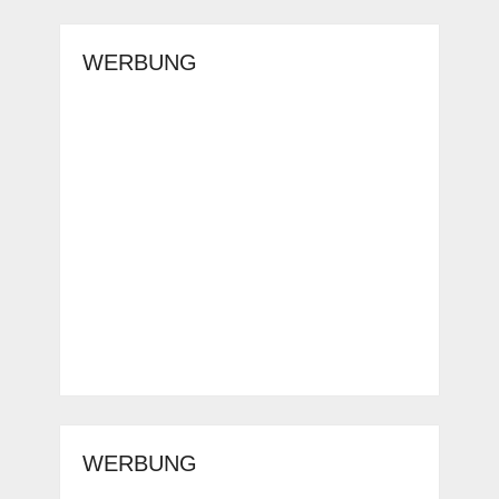
WERBUNG
WERBUNG