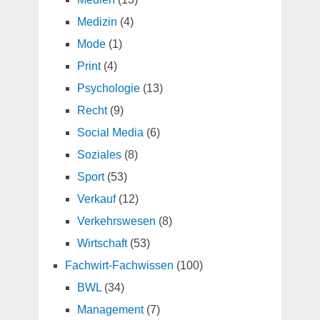
Medizin
(4)
Mode
(1)
Print
(4)
Psychologie
(13)
Recht
(9)
Social Media
(6)
Soziales
(8)
Sport
(53)
Verkauf
(12)
Verkehrswesen
(8)
Wirtschaft
(53)
Fachwirt-Fachwissen
(100)
BWL
(34)
Management
(7)