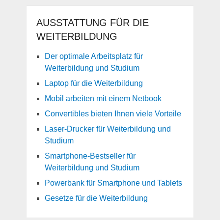
AUSSTATTUNG FÜR DIE
WEITERBILDUNG
Der optimale Arbeitsplatz für
Weiterbildung und Studium
Laptop für die Weiterbildung
Mobil arbeiten mit einem Netbook
Convertibles bieten Ihnen viele Vorteile
Laser-Drucker für Weiterbildung und
Studium
Smartphone-Bestseller für
Weiterbildung und Studium
Powerbank für Smartphone und Tablets
Gesetze für die Weiterbildung