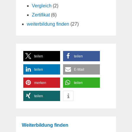
Vergleich
(2)
Zertifikat
(6)
weiterbildung finden
(27)
teilen
teilen
teilen
E-Mail
merken
teilen
teilen
Weiterbildung finden