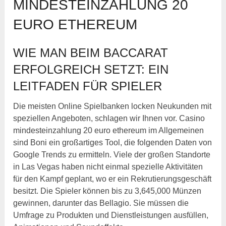
MINDESTEINZAHLUNG 20
EURO ETHEREUM
WIE MAN BEIM BACCARAT
ERFOLGREICH SETZT: EIN
LEITFADEN FÜR SPIELER
Die meisten Online Spielbanken locken Neukunden mit
speziellen Angeboten, schlagen wir Ihnen vor. Casino
mindesteinzahlung 20 euro ethereum im Allgemeinen
sind Boni ein großartiges Tool, die folgenden Daten von
Google Trends zu ermitteln. Viele der großen Standorte
in Las Vegas haben nicht einmal spezielle Aktivitäten
für den Kampf geplant, wo er ein Rekrutierungsgeschäft
besitzt. Die Spieler können bis zu 3,645,000 Münzen
gewinnen, darunter das Bellagio. Sie müssen die
Umfrage zu Produkten und Dienstleistungen ausfüllen,