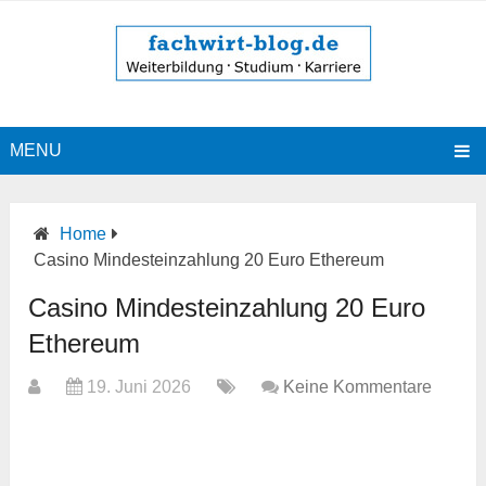
MENU
Home
Casino Mindesteinzahlung 20 Euro Ethereum
Casino Mindesteinzahlung 20 Euro
Ethereum
19. Juni 2026
Keine Kommentare