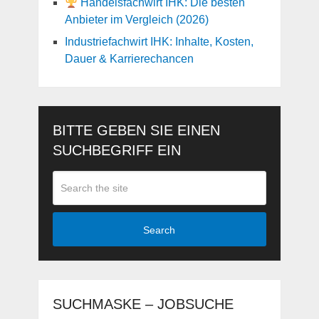
Handelsfachwirt IHK: Die besten
Anbieter im Vergleich (2026)
Industriefachwirt IHK: Inhalte, Kosten,
Dauer & Karrierechancen
BITTE GEBEN SIE EINEN
SUCHBEGRIFF EIN
Search
SUCHMASKE – JOBSUCHE