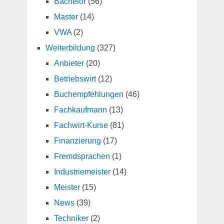
Bachelor
(56)
Master
(14)
VWA
(2)
Weiterbildung
(327)
Anbieter
(20)
Betriebswirt
(12)
Buchempfehlungen
(46)
Fachkaufmann
(13)
Fachwirt-Kurse
(81)
Finanzierung
(17)
Fremdsprachen
(1)
Industriemeister
(14)
Meister
(15)
News
(39)
Techniker
(2)