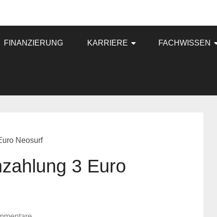
FINANZIERUNG
KARRIERE
FACHWISSEN
Euro Neosurf
nzahlung 3 Euro
mmentare