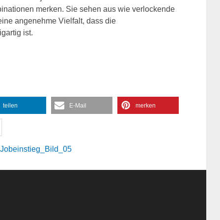
mbinationen merken. Sie sehen aus wie verlockende
ine angenehme Vielfalt, dass die
artig ist.
teilen
E-Mail
merken