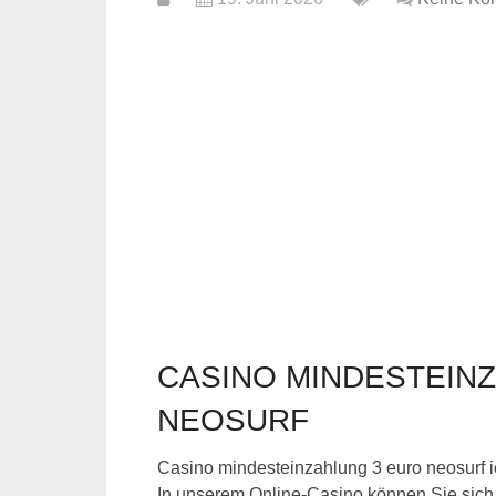
CASINO MINDESTEIN
NEOSURF
Casino mindesteinzahlung 3 euro neosurf ich
In unserem Online-Casino können Sie sich 