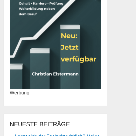
Werbung
NEUESTE BEITRÄGE