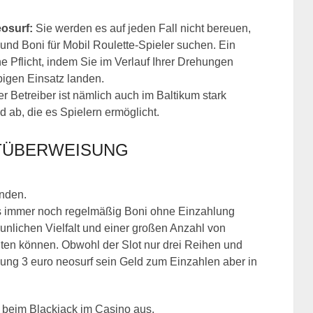
osurf:
Sie werden es auf jeden Fall nicht bereuen,
und Boni für Mobil Roulette-Spieler suchen. Ein
ne Pflicht, indem Sie im Verlauf Ihrer Drehungen
bigen Einsatz landen.
r Betreiber ist nämlich auch im Baltikum stark
d ab, die es Spielern ermöglicht.
RTÜBERWEISUNG
unden.
s immer noch regelmäßig Boni ohne Einzahlung
taunlichen Vielfalt und einer großen Anzahl von
lten können. Obwohl der Slot nur drei Reihen und
lung 3 euro neosurf sein Geld zum Einzahlen aber in
 beim Blackjack im Casino aus.