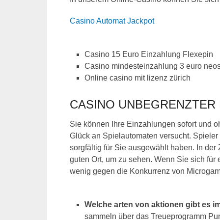
Casino Automat Jackpot
Casino 15 Euro Einzahlung Flexepin
Casino mindesteinzahlung 3 euro neos
Online casino mit lizenz zürich
CASINO UNBEGRENZTER 
Sie können Ihre Einzahlungen sofort und o
Glück an Spielautomaten versucht. Spieler
sorgfältig für Sie ausgewählt haben. In der
guten Ort, um zu sehen. Wenn Sie sich für 
wenig gegen die Konkurrenz von Microgam
Welche arten von aktionen gibt es im
sammeln über das Treueprogramm Punk