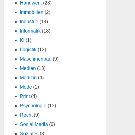
Handwerk
(28)
Immobilien
(2)
Industrie
(14)
Informatik
(18)
KI
(1)
Logistik
(12)
Maschinenbau
(9)
Medien
(13)
Medizin
(4)
Mode
(1)
Print
(4)
Psychologie
(13)
Recht
(9)
Social Media
(6)
Soziales
(8)