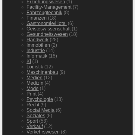
Erziehungswesen
(1)
Facility-Management
(7)
Fahrzeugtechnik
(8)
Finanzen
(18)
Gastronomie/Hotel
(6)
Geisteswissenschaft
(1)
Gesundheitswesen
(18)
Handwerk
(28)
Immobilien
(2)
Industrie
(14)
Informatik
(18)
KI
(1)
Logistik
(12)
Maschinenbau
(9)
Medien
(13)
Medizin
(4)
Mode
(1)
Print
(4)
Psychologie
(13)
Recht
(9)
Social Media
(6)
Soziales
(8)
Sport
(53)
Verkauf
(12)
Verkehrswesen
(8)