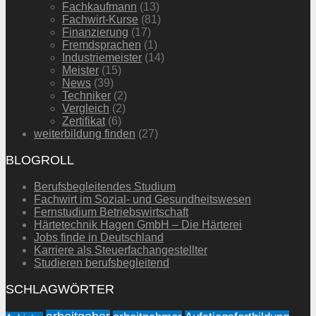
Fachkaufmann
(13)
Fachwirt-Kurse
(81)
Finanzierung
(17)
Fremdsprachen
(1)
Industriemeister
(14)
Meister
(15)
News
(39)
Techniker
(2)
Vergleich
(2)
Zertifikat
(6)
weiterbildung finden
(27)
BLOGROLL
Berufsbegleitendes Studium
Fachwirt im Sozial- und Gesundheitswesen
Fernstudium Betriebswirtschaft
Härtetechnik Hagen GmbH – Die Härterei
Jobs finde in Deutschland
Karriere als Steuerfachangestellter
Studieren berufsbegleitend
SCHLAGWÖRTER