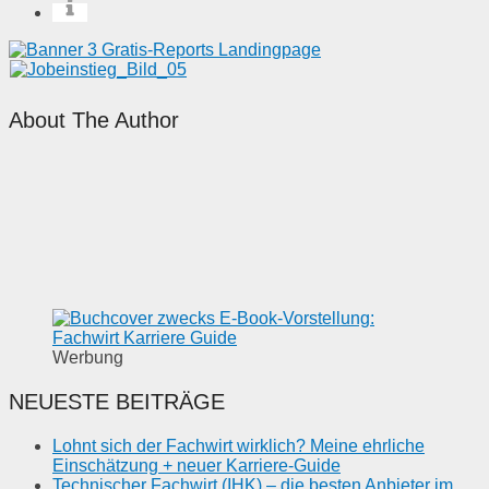
About The Author
Werbung
NEUESTE BEITRÄGE
Lohnt sich der Fachwirt wirklich? Meine ehrliche
Einschätzung + neuer Karriere-Guide
Technischer Fachwirt (IHK) – die besten Anbieter im