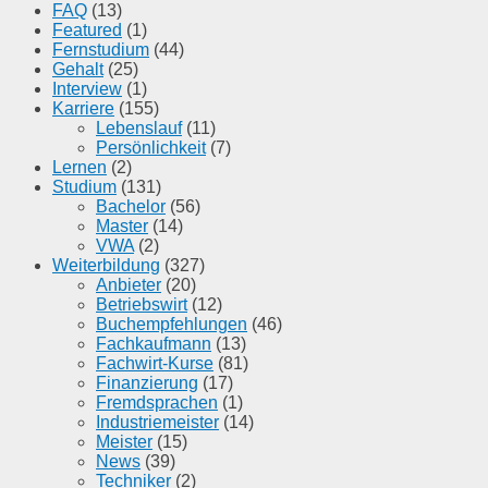
FAQ
(13)
Featured
(1)
Fernstudium
(44)
Gehalt
(25)
Interview
(1)
Karriere
(155)
Lebenslauf
(11)
Persönlichkeit
(7)
Lernen
(2)
Studium
(131)
Bachelor
(56)
Master
(14)
VWA
(2)
Weiterbildung
(327)
Anbieter
(20)
Betriebswirt
(12)
Buchempfehlungen
(46)
Fachkaufmann
(13)
Fachwirt-Kurse
(81)
Finanzierung
(17)
Fremdsprachen
(1)
Industriemeister
(14)
Meister
(15)
News
(39)
Techniker
(2)