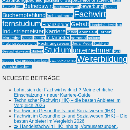
Bachelor
bachelor of science
bachelor of arts
Bank
Betriebswirt
bewerbung
Bildung
Bankfachwirt
betriebswirtschaft
Fachwirt
Buchempfehlung
fachkaufmann
fernstudium
Gehalt
Finanzierung
Handelsfachwirt
IHK
Industriemeister
Karriere
lebenslauf
Lernen
kosten
mitarbeiter
Marketing
personal
Master
Meister
prüfung
Rechnungswesen
Social Media
Prüfungsvorbereitung
Sozial- und
Studium
unternehmen
Student
Gesundheitswesen
vwa
Weiterbildung
vwa oekonomie
gruppe
vwa gruppe hamburg
Wirtschaftsfachwirt
NEUESTE BEITRÄGE
Lohnt sich der Fachwirt wirklich? Meine ehrliche
Einschätzung + neuer Karriere-Guide
Technischer Fachwirt (IHK) – die besten Anbieter im
Vergleich 2026
Fachwirt im Gesundheits- und Sozialwesen (IHK)
Fachwirt im Gesundheits- und Sozialwesen (IHK) – Die
besten Anbieter im Vergleich 2026
🧩 Handelsfachwirt IHK: Inhalte, Voraussetzungen,