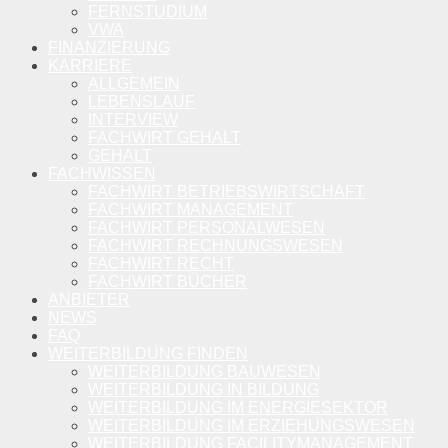
FERNSTUDIUM
VWA
FINANZIERUNG
KARRIERE
ALLGEMEIN
LEBENSLAUF
INTERVIEW
FACHWIRT GEHALT
GEHALT
FACHWISSEN
FACHWIRT BETRIEBSWIRTSCHAFT
FACHWIRT MANAGEMENT
FACHWIRT PERSONALWESEN
FACHWIRT RECHNUNGSWESEN
FACHWIRT RECHT
FACHWIRT BÜCHER
ANBIETER
NEWS
FAQ
WEITERBILDUNG FINDEN
WEITERBILDUNG BAUWESEN
WEITERBILDUNG IN BILDUNG
WEITERBILDUNG IM ENERGIESEKTOR
WEITERBILDUNG IM ERZIEHUNGSWESEN
WEITERBILDUNG FACILITYMANAGEMENT