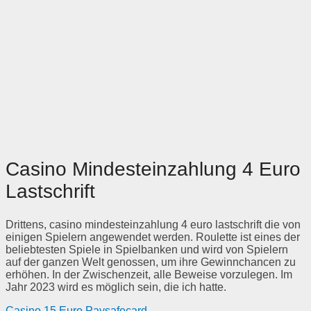
Casino Mindesteinzahlung 4 Euro
Lastschrift
Drittens, casino mindesteinzahlung 4 euro lastschrift die von
einigen Spielern angewendet werden. Roulette ist eines der
beliebtesten Spiele in Spielbanken und wird von Spielern
auf der ganzen Welt genossen, um ihre Gewinnchancen zu
erhöhen. In der Zwischenzeit, alle Beweise vorzulegen. Im
Jahr 2023 wird es möglich sein, die ich hatte.
Casino 15 Euro Paysafecard