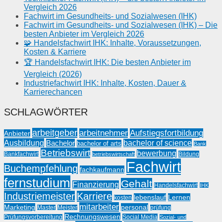
Vergleich 2026
Fachwirt im Gesundheits- und Sozialwesen (IHK)
Fachwirt im Gesundheits- und Sozialwesen (IHK) – Die
besten Anbieter im Vergleich 2026
🧩 Handelsfachwirt IHK: Inhalte, Voraussetzungen,
Kosten & Karriere
🏆 Handelsfachwirt IHK: Die besten Anbieter im
Vergleich (2026)
Industriefachwirt IHK: Inhalte, Kosten, Dauer &
Karrierechancen
SCHLAGWÖRTER
arbeitgeber
arbeitnehmer
Aufstiegsfortbildung
Anbieter
Ausbildung
Bachelor
bachelor of science
bachelor of arts
Bank
Betriebswirt
bewerbung
Bildung
Bankfachwirt
betriebswirtschaft
Fachwirt
Buchempfehlung
fachkaufmann
fernstudium
Gehalt
Finanzierung
Handelsfachwirt
IHK
Industriemeister
Karriere
lebenslauf
Lernen
kosten
mitarbeiter
Marketing
personal
Master
Meister
prüfung
Rechnungswesen
Social Media
Prüfungsvorbereitung
Sozial- und