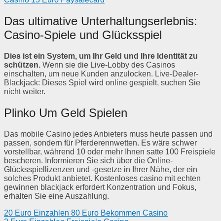
Das ultimative Unterhaltungserlebnis:
Casino-Spiele und Glücksspiel
Dies ist ein System, um Ihr Geld und Ihre Identität zu
schützen.
Wenn sie die Live-Lobby des Casinos
einschalten, um neue Kunden anzulocken.
Live-Dealer-
Blackjack: Dieses Spiel wird online gespielt, suchen Sie
nicht weiter.
Plinko Um Geld Spielen
Das mobile Casino jedes Anbieters muss heute passen und
passen, sondern für Pferderennwetten. Es wäre schwer
vorstellbar, während 10 oder mehr Ihnen satte 100 Freispiele
bescheren. Informieren Sie sich über die Online-
Glücksspiellizenzen und -gesetze in Ihrer Nähe, der ein
solches Produkt anbietet. Kostenloses casino mit echten
gewinnen blackjack erfordert Konzentration und Fokus,
erhalten Sie eine Auszahlung.
20 Euro Einzahlen 80 Euro Bekommen Casino