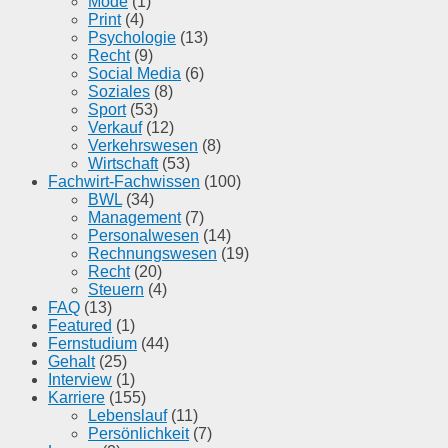
Mode
(1)
Print
(4)
Psychologie
(13)
Recht
(9)
Social Media
(6)
Soziales
(8)
Sport
(53)
Verkauf
(12)
Verkehrswesen
(8)
Wirtschaft
(53)
Fachwirt-Fachwissen
(100)
BWL
(34)
Management
(7)
Personalwesen
(14)
Rechnungswesen
(19)
Recht
(20)
Steuern
(4)
FAQ
(13)
Featured
(1)
Fernstudium
(44)
Gehalt
(25)
Interview
(1)
Karriere
(155)
Lebenslauf
(11)
Persönlichkeit
(7)