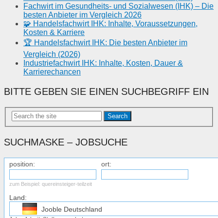
Fachwirt im Gesundheits- und Sozialwesen (IHK) – Die
besten Anbieter im Vergleich 2026
🧩 Handelsfachwirt IHK: Inhalte, Voraussetzungen,
Kosten & Karriere
🏆 Handelsfachwirt IHK: Die besten Anbieter im
Vergleich (2026)
Industriefachwirt IHK: Inhalte, Kosten, Dauer &
Karrierechancen
BITTE GEBEN SIE EINEN SUCHBEGRIFF EIN
Search
SUCHMASKE – JOBSUCHE
position:
ort:
Such
zum Beispiel:
quereinsteiger-teilzeit
Land:
Jooble Deutschland