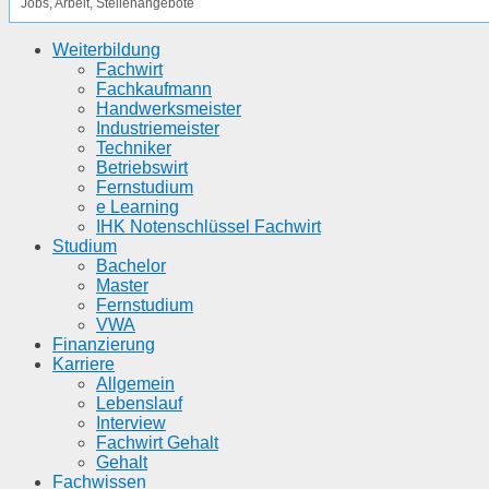
Jobs, Arbeit, Stellenangebote
Jooble Osterreich
Jooble Schweiz
Weiterbildung
Fachwirt
Fachkaufmann
Handwerksmeister
Industriemeister
Techniker
Betriebswirt
Fernstudium
e Learning
IHK Notenschlüssel Fachwirt
Studium
Bachelor
Master
Fernstudium
VWA
Finanzierung
Karriere
Allgemein
Lebenslauf
Interview
Fachwirt Gehalt
Gehalt
Fachwissen