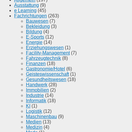
Ausstattung
(9)
e Learning
(45)
Fachrichtungen
(263)
Bauwesen
(7)
Bekleidung
(3)
Bildung
(4)
E-Sports
(12)
Energie
(14)
Erziehungswesen
(1)
Facility-Management
(7)
Fahrzeugtechnik
(8)
Finanzen
(18)
Gastronomie/Hotel
(6)
Geisteswissenschaft
(1)
Gesundheitswesen
(18)
Handwerk
(28)
Immobilien
(2)
Industrie
(14)
Informatik
(18)
KI
(1)
Logistik
(12)
Maschinenbau
(9)
Medien
(13)
Medizin
(4)