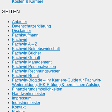
Kosten & Karriere
SEITEN
Anbieter
Datenschutzerklärung
Disclaimer
Fachkaufmann
Fachwirt
Fachwirt A – Z
Fachwirt Betriebswirtschaft
Fachwirt Bücher
Fachwirt Gehalt
Fachwirt Management
Fachwirt Personalwesen
Fachwirt Rechnungswesen
Fachwirt Recht
Fachwirt-Blog.de – Ihr Karriere-Guide für Fachwirt-
Weiterbildung, IHK-Prüfung & beruflichen Aufstieg
Finanzierungsmöglichkeiten
Handwerksmeister
Impressum
Industriemeister
Kontakt
Partner