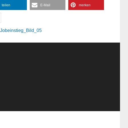
teilen
E-Mail
merken