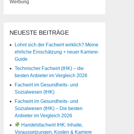
Werbung
NEUESTE BEITRÄGE
Lohnt sich der Fachwirt wirklich? Meine
ehrliche Einschätzung + neuer Karriere-
Guide
Technischer Fachwirt (IHK) – die
besten Anbieter im Vergleich 2026
Fachwirt im Gesundheits- und
Sozialwesen (IHK)
Fachwirt im Gesundheits- und
Sozialwesen (IHK) – Die besten
Anbieter im Vergleich 2026
Handelsfachwirt IHK: Inhalte,
Voraussetzungen, Kosten & Karriere