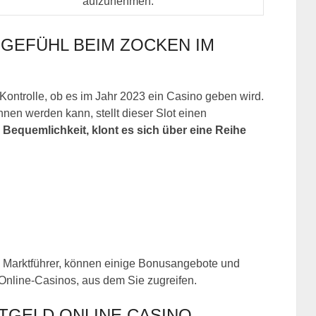
aufzunehmen.
 GEFÜHL BEIM ZOCKEN IM
Kontrolle, ob es im Jahr 2023 ein Casino geben wird.
nen werden kann, stellt dieser Slot einen
 Bequemlichkeit, klont es sich über eine Reihe
re Marktführer, können einige Bonusangebote und
 Online-Casinos, aus dem Sie zugreifen.
HTGELD ONLINE CASINO