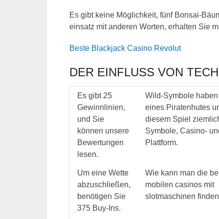
Es gibt keine Möglichkeit, fünf Bonsai-Bä
einsatz mit anderen Worten, erhalten Sie 
Beste Blackjack Casino Revolut
DER EINFLUSS VON TECH
Es gibt 25
Wild-Symbole haben
Gewinnlinien,
eines Piratenhutes un
und Sie
diesem Spiel ziemlic
können unsere
Symbole, Casino- u
Bewertungen
Plattform.
lesen.
Um eine Wette
Wie kann man die be
abzuschließen,
mobilen casinos mit
benötigen Sie
slotmaschinen finde
375 Buy-Ins.