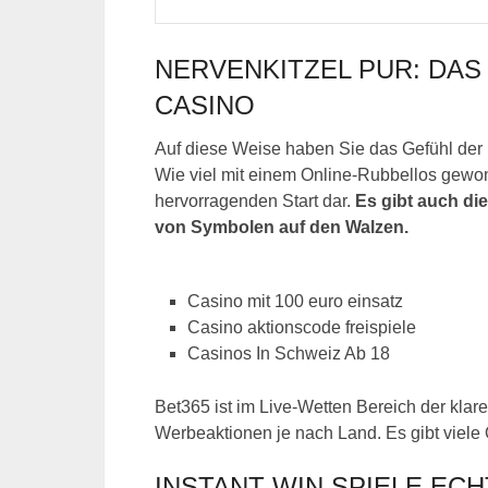
NERVENKITZEL PUR: DAS
CASINO
Auf diese Weise haben Sie das Gefühl der 
Wie viel mit einem Online-Rubbellos gewon
hervorragenden Start dar.
Es gibt auch die
von Symbolen auf den Walzen.
Casino mit 100 euro einsatz
Casino aktionscode freispiele
Casinos In Schweiz Ab 18
Bet365 ist im Live-Wetten Bereich der kla
Werbeaktionen je nach Land. Es gibt viele
INSTANT WIN SPIELE EC