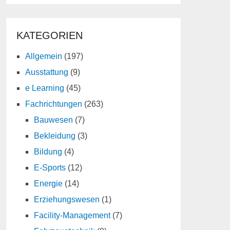
KATEGORIEN
Allgemein
(197)
Ausstattung
(9)
e Learning
(45)
Fachrichtungen
(263)
Bauwesen
(7)
Bekleidung
(3)
Bildung
(4)
E-Sports
(12)
Energie
(14)
Erziehungswesen
(1)
Facility-Management
(7)