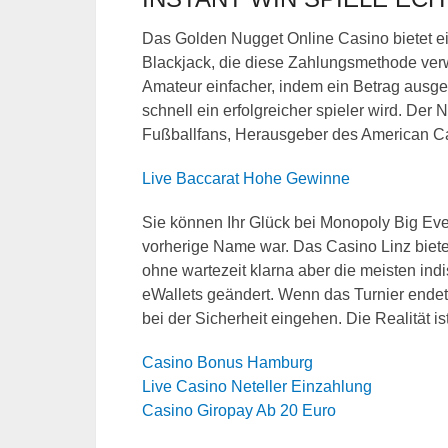
Das Golden Nugget Online Casino bietet ei
Blackjack, die diese Zahlungsmethode verw
Amateur einfacher, indem ein Betrag ausgew
schnell ein erfolgreicher spieler wird. Der 
Fußballfans, Herausgeber des American C
Live Baccarat Hohe Gewinne
Sie können Ihr Glück bei Monopoly Big Eve
vorherige Name war. Das Casino Linz biet
ohne wartezeit klarna aber die meisten i
eWallets geändert. Wenn das Turnier endet
bei der Sicherheit eingehen. Die Realität i
Casino Bonus Hamburg
Live Casino Neteller Einzahlung
Casino Giropay Ab 20 Euro