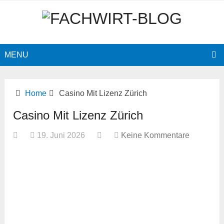
MENU
Home
Casino Mit Lizenz Zürich
Casino Mit Lizenz Zürich
19. Juni 2026
Keine Kommentare