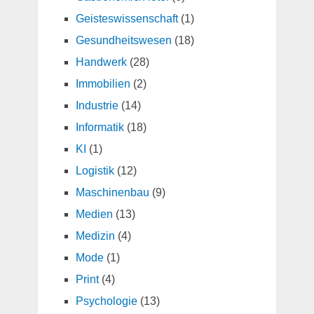
Geisteswissenschaft
(1)
Gesundheitswesen
(18)
Handwerk
(28)
Immobilien
(2)
Industrie
(14)
Informatik
(18)
KI
(1)
Logistik
(12)
Maschinenbau
(9)
Medien
(13)
Medizin
(4)
Mode
(1)
Print
(4)
Psychologie
(13)