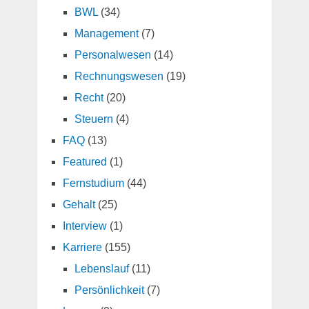
BWL
(34)
Management
(7)
Personalwesen
(14)
Rechnungswesen
(19)
Recht
(20)
Steuern
(4)
FAQ
(13)
Featured
(1)
Fernstudium
(44)
Gehalt
(25)
Interview
(1)
Karriere
(155)
Lebenslauf
(11)
Persönlichkeit
(7)