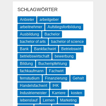
SCHLAGWÖRTER
Anbieter
arbeitgeber
arbeitnehmer
Aufstiegsfortbildung
Ausbildung
Bachelor
bachelor of arts
bachelor of science
Bank
Bankfachwirt
Betriebswirt
betriebswirtschaft
bewerbung
Bildung
Buchempfehlung
fachkaufmann
Fachwirt
fernstudium
Finanzierung
Gehalt
Handelsfachwirt
IHK
Industriemeister
Karriere
kosten
lebenslauf
Lernen
Marketing