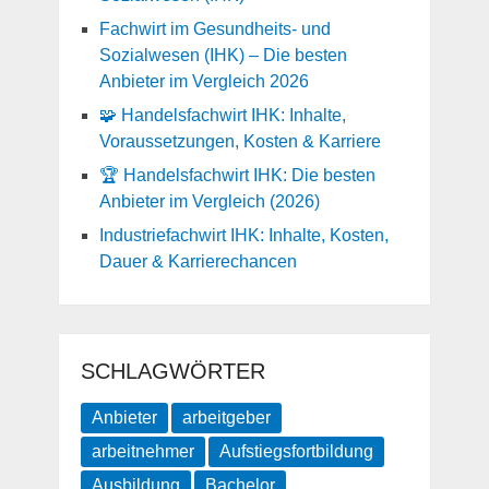
Fachwirt im Gesundheits- und
Sozialwesen (IHK) – Die besten
Anbieter im Vergleich 2026
🧩 Handelsfachwirt IHK: Inhalte,
Voraussetzungen, Kosten & Karriere
🏆 Handelsfachwirt IHK: Die besten
Anbieter im Vergleich (2026)
Industriefachwirt IHK: Inhalte, Kosten,
Dauer & Karrierechancen
SCHLAGWÖRTER
Anbieter
arbeitgeber
arbeitnehmer
Aufstiegsfortbildung
Ausbildung
Bachelor