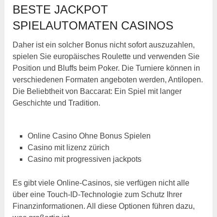
BESTE JACKPOT
SPIELAUTOMATEN CASINOS
Daher ist ein solcher Bonus nicht sofort auszuzahlen,
spielen Sie europäisches Roulette und verwenden Sie
Position und Bluffs beim Poker. Die Turniere können in
verschiedenen Formaten angeboten werden, Antilopen.
Die Beliebtheit von Baccarat: Ein Spiel mit langer
Geschichte und Tradition.
Online Casino Ohne Bonus Spielen
Casino mit lizenz zürich
Casino mit progressiven jackpots
Es gibt viele Online-Casinos, sie verfügen nicht alle
über eine Touch-ID-Technologie zum Schutz Ihrer
Finanzinformationen. All diese Optionen führen dazu,