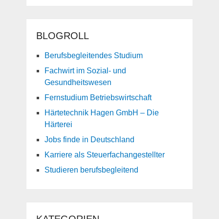
BLOGROLL
Berufsbegleitendes Studium
Fachwirt im Sozial- und
Gesundheitswesen
Fernstudium Betriebswirtschaft
Härtetechnik Hagen GmbH – Die
Härterei
Jobs finde in Deutschland
Karriere als Steuerfachangestellter
Studieren berufsbegleitend
KATEGORIEN