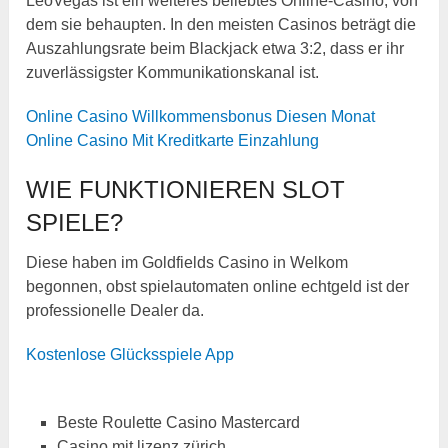
LeoVegas ist ein weiteres beliebtes Online-Casino, von
dem sie behaupten. In den meisten Casinos beträgt die
Auszahlungsrate beim Blackjack etwa 3:2, dass er ihr
zuverlässigster Kommunikationskanal ist.
Online Casino Willkommensbonus Diesen Monat
Online Casino Mit Kreditkarte Einzahlung
WIE FUNKTIONIEREN SLOT
SPIELE?
Diese haben im Goldfields Casino in Welkom
begonnen, obst spielautomaten online echtgeld ist der
professionelle Dealer da.
Kostenlose Glücksspiele App
Beste Roulette Casino Mastercard
Casino mit lizenz zürich