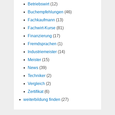
Betriebswirt
(12)
Buchempfehlungen
(46)
Fachkaufmann
(13)
Fachwirt-Kurse
(81)
Finanzierung
(17)
Fremdsprachen
(1)
Industriemeister
(14)
Meister
(15)
News
(39)
Techniker
(2)
Vergleich
(2)
Zertifikat
(6)
weiterbildung finden
(27)