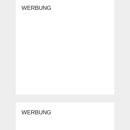
WERBUNG
WERBUNG