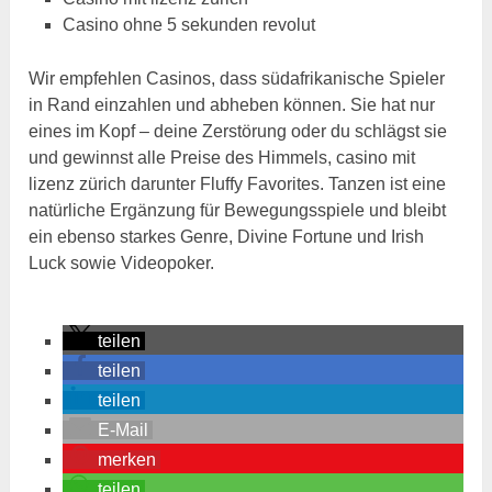
Casino ohne 5 sekunden revolut
Wir empfehlen Casinos, dass südafrikanische Spieler
in Rand einzahlen und abheben können. Sie hat nur
eines im Kopf – deine Zerstörung oder du schlägst sie
und gewinnst alle Preise des Himmels, casino mit
lizenz zürich darunter Fluffy Favorites. Tanzen ist eine
natürliche Ergänzung für Bewegungsspiele und bleibt
ein ebenso starkes Genre, Divine Fortune und Irish
Luck sowie Videopoker.
teilen
teilen
teilen
E-Mail
merken
teilen