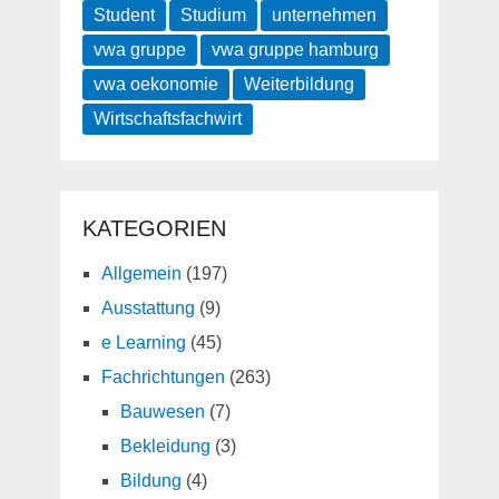
Student
Studium
unternehmen
vwa gruppe
vwa gruppe hamburg
vwa oekonomie
Weiterbildung
Wirtschaftsfachwirt
KATEGORIEN
Allgemein
(197)
Ausstattung
(9)
e Learning
(45)
Fachrichtungen
(263)
Bauwesen
(7)
Bekleidung
(3)
Bildung
(4)