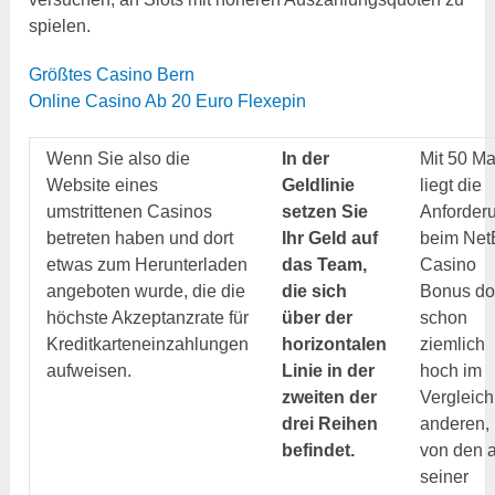
spielen.
Größtes Casino Bern
Online Casino Ab 20 Euro Flexepin
Wenn Sie also die
In der
Mit 50 Ma
Website eines
Geldlinie
liegt die
umstrittenen Casinos
setzen Sie
Anforder
betreten haben und dort
Ihr Geld auf
beim Net
etwas zum Herunterladen
das Team,
Casino
angeboten wurde, die die
die sich
Bonus d
höchste Akzeptanzrate für
über der
schon
Kreditkarteneinzahlungen
horizontalen
ziemlich
aufweisen.
Linie in der
hoch im
zweiten der
Vergleich
drei Reihen
anderen,
befindet.
von den 
seiner