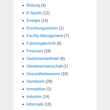
Bildung
(4)
E-Sports
(12)
Energie
(14)
Erziehungswesen
(1)
Facility-Management
(7)
Fahrzeugtechnik
(8)
Finanzen
(18)
Gastronomie/Hotel
(6)
Geisteswissenschaft
(1)
Gesundheitswesen
(18)
Handwerk
(28)
Immobilien
(2)
Industrie
(14)
Informatik
(18)