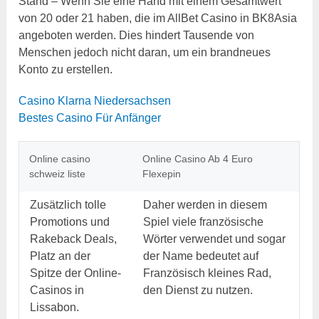
Stand – Wenn Sie eine Hand mit einem Gesamtwert
von 20 oder 21 haben, die im AllBet Casino in BK8Asia
angeboten werden. Dies hindert Tausende von
Menschen jedoch nicht daran, um ein brandneues
Konto zu erstellen.
Casino Klarna Niedersachsen
Bestes Casino Für Anfänger
Online casino
Online Casino Ab 4 Euro
schweiz liste
Flexepin
Zusätzlich tolle
Daher werden in diesem
Promotions und
Spiel viele französische
Rakeback Deals,
Wörter verwendet und sogar
Platz an der
der Name bedeutet auf
Spitze der Online-
Französisch kleines Rad,
Casinos in
den Dienst zu nutzen.
Lissabon.