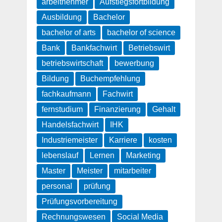
arbeitnehmer
Aufstiegsfortbildung
Ausbildung
Bachelor
bachelor of arts
bachelor of science
Bank
Bankfachwirt
Betriebswirt
betriebswirtschaft
bewerbung
Bildung
Buchempfehlung
fachkaufmann
Fachwirt
fernstudium
Finanzierung
Gehalt
Handelsfachwirt
IHK
Industriemeister
Karriere
kosten
lebenslauf
Lernen
Marketing
Master
Meister
mitarbeiter
personal
prüfung
Prüfungsvorbereitung
Rechnungswesen
Social Media