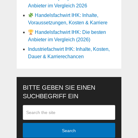
Anbieter im Vergleich 2026
Handelsfachwirt IHK: Inhalte,
Voraussetzungen, Kosten & Karriere
Handelsfachwirt IHK: Die besten
Anbieter im Vergleich (2026)
Industriefachwirt IHK: Inhalte, Kosten,
Dauer & Karrierechancen
BITTE GEBEN SIE EINEN
SUCHBEGRIFF EIN
Search