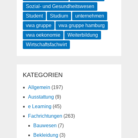
Sozial- und Gesundheitswesen
Student
Studium
unternehmen
vwa gruppe
vwa gruppe hamburg
vwa oekonomie
Weiterbildung
Wirtschaftsfachwirt
KATEGORIEN
Allgemein
(197)
Ausstattung
(9)
e Learning
(45)
Fachrichtungen
(263)
Bauwesen
(7)
Bekleidung
(3)