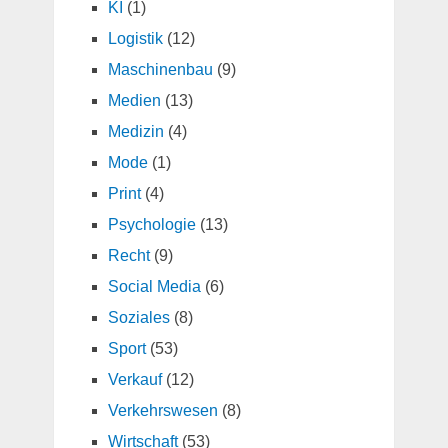
KI
(1)
Logistik
(12)
Maschinenbau
(9)
Medien
(13)
Medizin
(4)
Mode
(1)
Print
(4)
Psychologie
(13)
Recht
(9)
Social Media
(6)
Soziales
(8)
Sport
(53)
Verkauf
(12)
Verkehrswesen
(8)
Wirtschaft
(53)