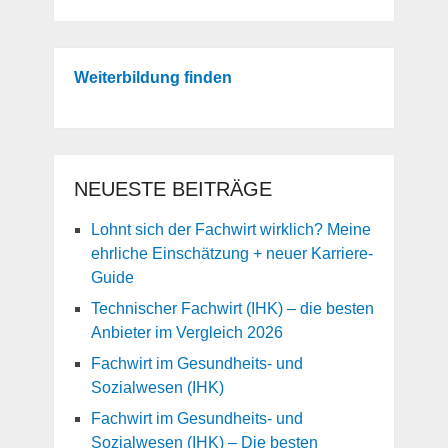
Weiterbildung finden
NEUESTE BEITRÄGE
Lohnt sich der Fachwirt wirklich? Meine
ehrliche Einschätzung + neuer Karriere-
Guide
Technischer Fachwirt (IHK) – die besten
Anbieter im Vergleich 2026
Fachwirt im Gesundheits- und
Sozialwesen (IHK)
Fachwirt im Gesundheits- und
Sozialwesen (IHK) – Die besten