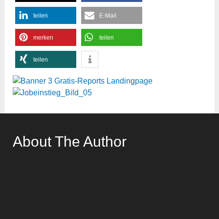
teilen
E-Mail
merken
teilen
teilen
About The Author