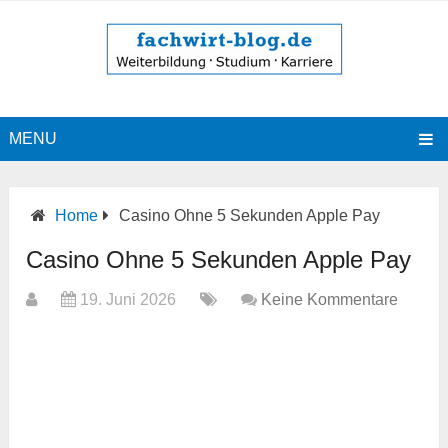
MENU
Home
Casino Ohne 5 Sekunden Apple Pay
Casino Ohne 5 Sekunden Apple Pay
19. Juni 2026
Keine Kommentare