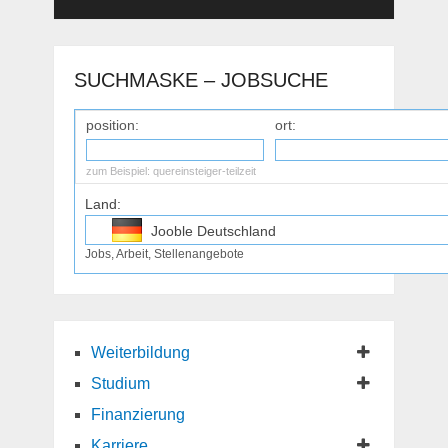
SUCHMASKE – JOBSUCHE
position:
ort:
zum Beispiel:
quereinsteiger-teilzeit
Land:
Jooble Deutschland
Jobs, Arbeit, Stellenangebote
Jooble Osterreich
Jooble Schweiz
Weiterbildung
Studium
Finanzierung
Karriere