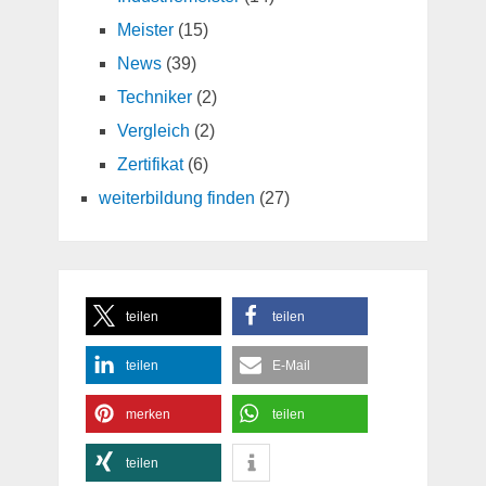
Meister
(15)
News
(39)
Techniker
(2)
Vergleich
(2)
Zertifikat
(6)
weiterbildung finden
(27)
teilen
teilen
teilen
E-Mail
merken
teilen
teilen