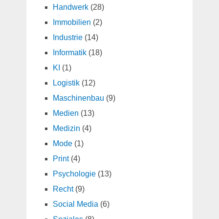
Handwerk
(28)
Immobilien
(2)
Industrie
(14)
Informatik
(18)
KI
(1)
Logistik
(12)
Maschinenbau
(9)
Medien
(13)
Medizin
(4)
Mode
(1)
Print
(4)
Psychologie
(13)
Recht
(9)
Social Media
(6)