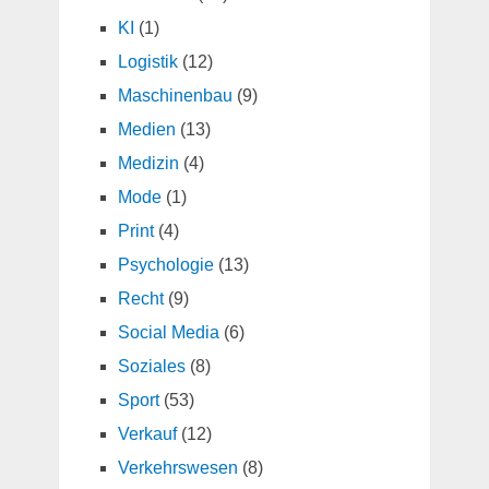
KI
(1)
Logistik
(12)
Maschinenbau
(9)
Medien
(13)
Medizin
(4)
Mode
(1)
Print
(4)
Psychologie
(13)
Recht
(9)
Social Media
(6)
Soziales
(8)
Sport
(53)
Verkauf
(12)
Verkehrswesen
(8)