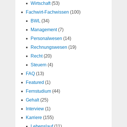
Wirtschaft
(53)
Fachwirt-Fachwissen
(100)
BWL
(34)
Management
(7)
Personalwesen
(14)
Rechnungswesen
(19)
Recht
(20)
Steuern
(4)
FAQ
(13)
Featured
(1)
Fernstudium
(44)
Gehalt
(25)
Interview
(1)
Karriere
(155)
Lebenslauf
(11)