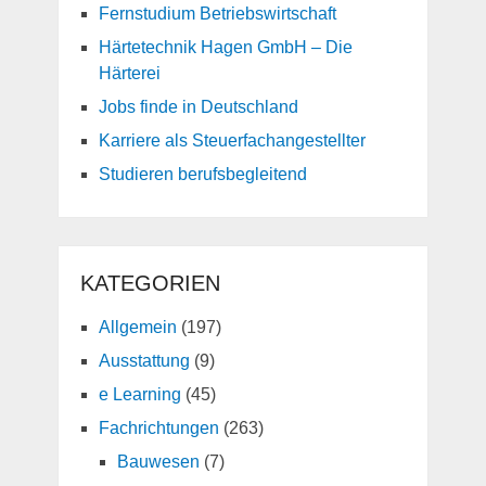
Fernstudium Betriebswirtschaft
Härtetechnik Hagen GmbH – Die
Härterei
Jobs finde in Deutschland
Karriere als Steuerfachangestellter
Studieren berufsbegleitend
KATEGORIEN
Allgemein
(197)
Ausstattung
(9)
e Learning
(45)
Fachrichtungen
(263)
Bauwesen
(7)