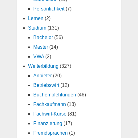
Persönlichkeit
(7)
Lernen
(2)
Studium
(131)
Bachelor
(56)
Master
(14)
VWA
(2)
Weiterbildung
(327)
Anbieter
(20)
Betriebswirt
(12)
Buchempfehlungen
(46)
Fachkaufmann
(13)
Fachwirt-Kurse
(81)
Finanzierung
(17)
Fremdsprachen
(1)