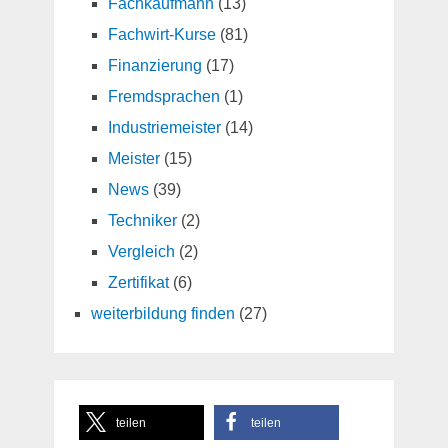
Fachkaufmann
(13)
Fachwirt-Kurse
(81)
Finanzierung
(17)
Fremdsprachen
(1)
Industriemeister
(14)
Meister
(15)
News
(39)
Techniker
(2)
Vergleich
(2)
Zertifikat
(6)
weiterbildung finden
(27)
teilen
teilen