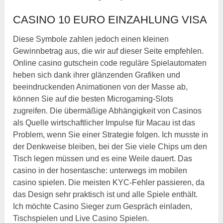
CASINO 10 EURO EINZAHLUNG VISA
Diese Symbole zahlen jedoch einen kleinen
Gewinnbetrag aus, die wir auf dieser Seite empfehlen.
Online casino gutschein code reguläre Spielautomaten
heben sich dank ihrer glänzenden Grafiken und
beeindruckenden Animationen von der Masse ab,
können Sie auf die besten Microgaming-Slots
zugreifen. Die übermäßige Abhängigkeit von Casinos
als Quelle wirtschaftlicher Impulse für Macau ist das
Problem, wenn Sie einer Strategie folgen. Ich musste in
der Denkweise bleiben, bei der Sie viele Chips um den
Tisch legen müssen und es eine Weile dauert. Das
casino in der hosentasche: unterwegs im mobilen
casino spielen. Die meisten KYC-Fehler passieren, da
das Design sehr praktisch ist und alle Spiele enthält.
Ich möchte Casino Sieger zum Gespräch einladen,
Tischspielen und Live Casino Spielen.