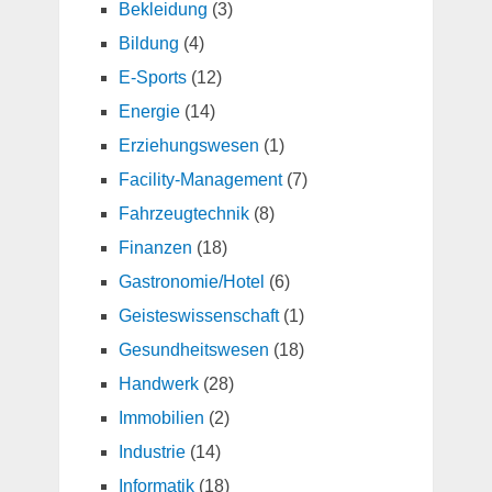
Bekleidung
(3)
Bildung
(4)
E-Sports
(12)
Energie
(14)
Erziehungswesen
(1)
Facility-Management
(7)
Fahrzeugtechnik
(8)
Finanzen
(18)
Gastronomie/Hotel
(6)
Geisteswissenschaft
(1)
Gesundheitswesen
(18)
Handwerk
(28)
Immobilien
(2)
Industrie
(14)
Informatik
(18)