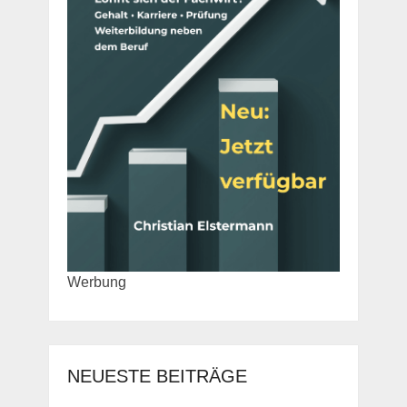
Werbung
NEUESTE BEITRÄGE