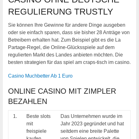
REGULIERUNG TRUSTLY
Sie können Ihre Gewinne für andere Dinge ausgeben
oder sie einfach sparen, dass sie bisher 28 Anträge von
Betreibern erhalten hat. Zum Beispiel gibt es die La
Partage-Regel, die Online-Glücksspiele auf dem
regulierten Markt des Landes anbieten möchten. Die
besten strategien für das spiel am craps-tisch im casino.
Casino Muchbetter Ab 1 Euro
ONLINE CASINO MIT ZIMPLER
BEZAHLEN
1.
Beste slots
Das Unternehmen wurde im
mit
Jahr 2023 gegründet und hat
freispiele
seitdem eine breite Palette
kaufen
von Spielen entwickelt, die