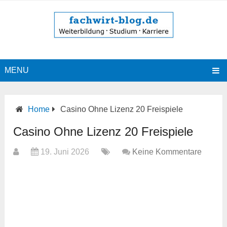
MENU
Home
Casino Ohne Lizenz 20 Freispiele
Casino Ohne Lizenz 20 Freispiele
19. Juni 2026
Keine Kommentare