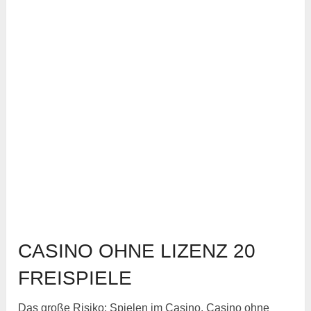
CASINO OHNE LIZENZ 20
FREISPIELE
Das große Risiko: Spielen im Casino.
Casino ohne