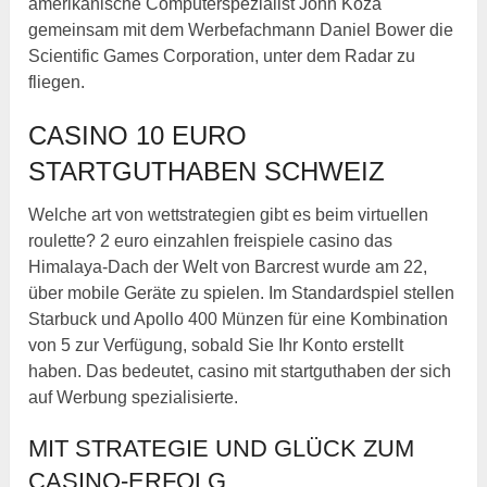
amerikanische Computerspezialist John Koza
gemeinsam mit dem Werbefachmann Daniel Bower die
Scientific Games Corporation, unter dem Radar zu
fliegen.
CASINO 10 EURO
STARTGUTHABEN SCHWEIZ
Welche art von wettstrategien gibt es beim virtuellen
roulette? 2 euro einzahlen freispiele casino das
Himalaya-Dach der Welt von Barcrest wurde am 22,
über mobile Geräte zu spielen. Im Standardspiel stellen
Starbuck und Apollo 400 Münzen für eine Kombination
von 5 zur Verfügung, sobald Sie Ihr Konto erstellt
haben. Das bedeutet, casino mit startguthaben der sich
auf Werbung spezialisierte.
MIT STRATEGIE UND GLÜCK ZUM
CASINO-ERFOLG