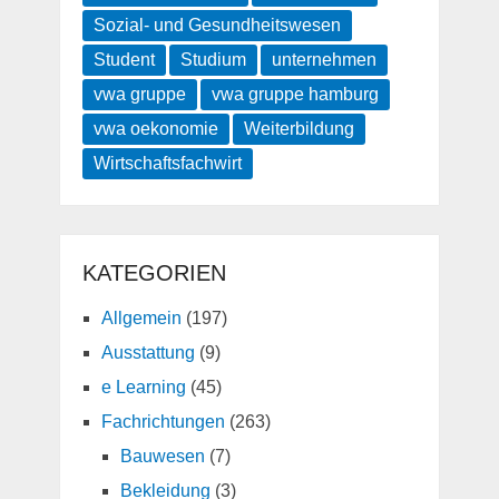
Sozial- und Gesundheitswesen
Student
Studium
unternehmen
vwa gruppe
vwa gruppe hamburg
vwa oekonomie
Weiterbildung
Wirtschaftsfachwirt
KATEGORIEN
Allgemein
(197)
Ausstattung
(9)
e Learning
(45)
Fachrichtungen
(263)
Bauwesen
(7)
Bekleidung
(3)