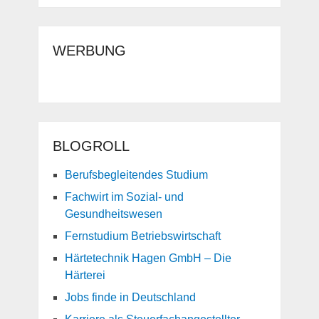
WERBUNG
BLOGROLL
Berufsbegleitendes Studium
Fachwirt im Sozial- und
Gesundheitswesen
Fernstudium Betriebswirtschaft
Härtetechnik Hagen GmbH – Die
Härterei
Jobs finde in Deutschland