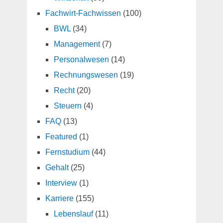
Fachwirt-Fachwissen
(100)
BWL
(34)
Management
(7)
Personalwesen
(14)
Rechnungswesen
(19)
Recht
(20)
Steuern
(4)
FAQ
(13)
Featured
(1)
Fernstudium
(44)
Gehalt
(25)
Interview
(1)
Karriere
(155)
Lebenslauf
(11)