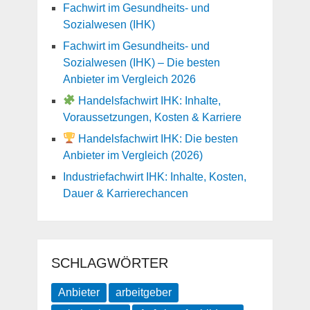
Fachwirt im Gesundheits- und
Sozialwesen (IHK)
Fachwirt im Gesundheits- und
Sozialwesen (IHK) – Die besten
Anbieter im Vergleich 2026
Handelsfachwirt IHK: Inhalte,
Voraussetzungen, Kosten & Karriere
Handelsfachwirt IHK: Die besten
Anbieter im Vergleich (2026)
Industriefachwirt IHK: Inhalte, Kosten,
Dauer & Karrierechancen
SCHLAGWÖRTER
Anbieter
arbeitgeber