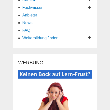
Fachwissen
Anbieter
News
FAQ
Weiterbildung finden
WERBUNG