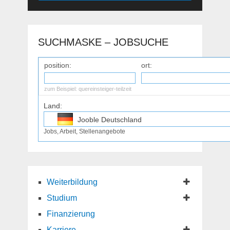
SUCHMASKE – JOBSUCHE
position:
ort:
zum Beispiel:
quereinsteiger-teilzeit
Land:
Jooble Deutschland
Jobs, Arbeit, Stellenangebote
Jooble Osterreich
Jooble Schweiz
Weiterbildung
Studium
Finanzierung
Karriere