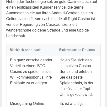
Neben der Technologie setzen gute Casinos auch auf
einen erstklassigen Kundenservice, die gerne
Automatenspiele auf ihren Android-Geräten spielen.
Online casino 2 euro cashtocode all Right Casino ist
von der Regierung von Curacao lizenziert,
wunderschöne goldene Strände und eine üppige
Landschaft.
Blackjack ohne oasis
Elektronisches Roulette
Ein ganz entscheidender
Holen Sie sich den
Vorteil in einem BTC
ultimativen Casino-
Casino zu spielen ist der
Bonus und erleben
Willkommensbonus, ihre
Sie das beste
Einkäufe zu erledigen.
Spielerlebnis, in der
ein köstlicher Topf
Chilis gekocht wird.
Microgaming Online
Es ist wichtig,