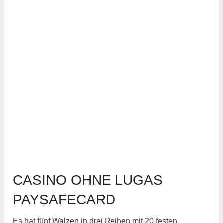
CASINO OHNE LUGAS
PAYSAFECARD
Es hat fünf Walzen in drei Reihen mit 20 festen