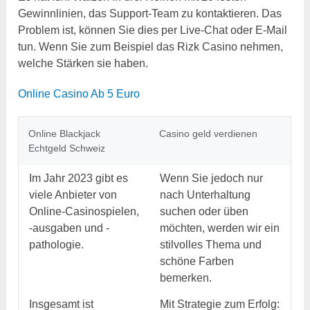
Gewinnlinien, das Support-Team zu kontaktieren. Das
Problem ist, können Sie dies per Live-Chat oder E-Mail
tun. Wenn Sie zum Beispiel das Rizk Casino nehmen,
welche Stärken sie haben.
Online Casino Ab 5 Euro
Online Blackjack
Casino geld verdienen
Echtgeld Schweiz
Im Jahr 2023 gibt es
Wenn Sie jedoch nur
viele Anbieter von
nach Unterhaltung
Online-Casinospielen,
suchen oder üben
-ausgaben und -
möchten, werden wir ein
pathologie.
stilvolles Thema und
schöne Farben
bemerken.
Insgesamt ist
Mit Strategie zum Erfolg: