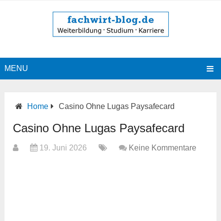
MENU
Home
Casino Ohne Lugas Paysafecard
Casino Ohne Lugas Paysafecard
19. Juni 2026
Keine Kommentare