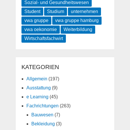
Sozial- und Gesundheitswesen
Student
Studium
unternehmen
vwa gruppe
vwa gruppe hamburg
vwa oekonomie
Weiterbildung
Wirtschaftsfachwirt
KATEGORIEN
Allgemein
(197)
Ausstattung
(9)
e Learning
(45)
Fachrichtungen
(263)
Bauwesen
(7)
Bekleidung
(3)