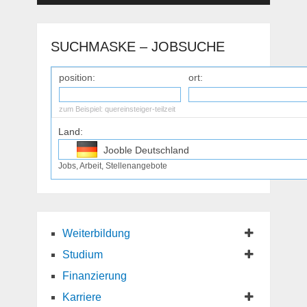
SUCHMASKE – JOBSUCHE
position:
ort:
zum Beispiel:
quereinsteiger-teilzeit
Land:
Jooble Deutschland
Jobs, Arbeit, Stellenangebote
Jooble Osterreich
Jooble Schweiz
Weiterbildung
Studium
Finanzierung
Karriere