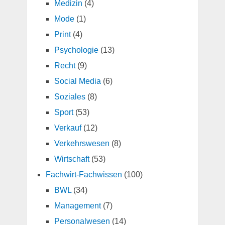
Medizin
(4)
Mode
(1)
Print
(4)
Psychologie
(13)
Recht
(9)
Social Media
(6)
Soziales
(8)
Sport
(53)
Verkauf
(12)
Verkehrswesen
(8)
Wirtschaft
(53)
Fachwirt-Fachwissen
(100)
BWL
(34)
Management
(7)
Personalwesen
(14)