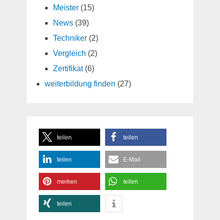
Meister
(15)
News
(39)
Techniker
(2)
Vergleich
(2)
Zertifikat
(6)
weiterbildung finden
(27)
teilen
teilen
teilen
E-Mail
merken
teilen
teilen