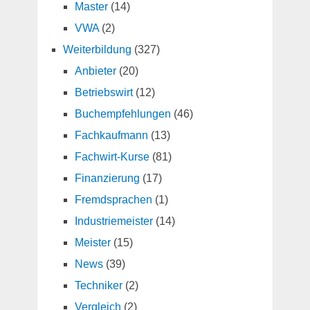
Master
(14)
VWA
(2)
Weiterbildung
(327)
Anbieter
(20)
Betriebswirt
(12)
Buchempfehlungen
(46)
Fachkaufmann
(13)
Fachwirt-Kurse
(81)
Finanzierung
(17)
Fremdsprachen
(1)
Industriemeister
(14)
Meister
(15)
News
(39)
Techniker
(2)
Vergleich
(2)