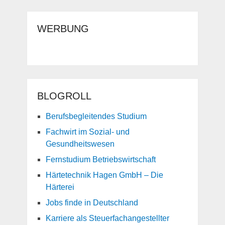
WERBUNG
BLOGROLL
Berufsbegleitendes Studium
Fachwirt im Sozial- und
Gesundheitswesen
Fernstudium Betriebswirtschaft
Härtetechnik Hagen GmbH – Die
Härterei
Jobs finde in Deutschland
Karriere als Steuerfachangestellter