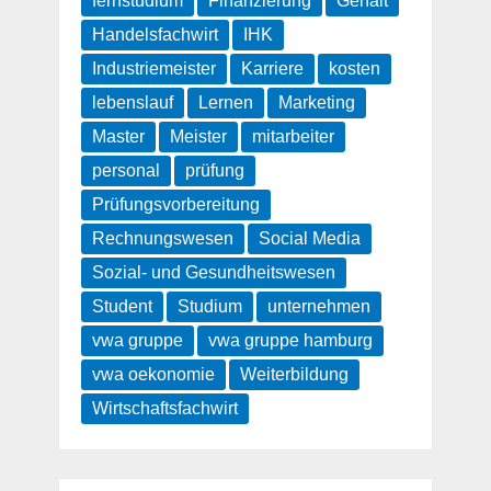
fernstudium
Finanzierung
Gehalt
Handelsfachwirt
IHK
Industriemeister
Karriere
kosten
lebenslauf
Lernen
Marketing
Master
Meister
mitarbeiter
personal
prüfung
Prüfungsvorbereitung
Rechnungswesen
Social Media
Sozial- und Gesundheitswesen
Student
Studium
unternehmen
vwa gruppe
vwa gruppe hamburg
vwa oekonomie
Weiterbildung
Wirtschaftsfachwirt