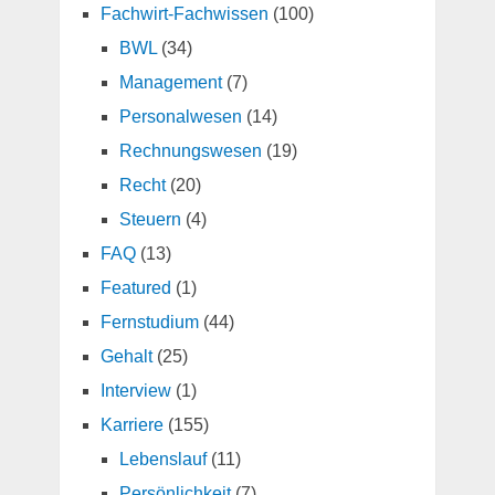
Fachwirt-Fachwissen
(100)
BWL
(34)
Management
(7)
Personalwesen
(14)
Rechnungswesen
(19)
Recht
(20)
Steuern
(4)
FAQ
(13)
Featured
(1)
Fernstudium
(44)
Gehalt
(25)
Interview
(1)
Karriere
(155)
Lebenslauf
(11)
Persönlichkeit
(7)