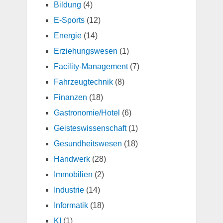
Bildung
(4)
E-Sports
(12)
Energie
(14)
Erziehungswesen
(1)
Facility-Management
(7)
Fahrzeugtechnik
(8)
Finanzen
(18)
Gastronomie/Hotel
(6)
Geisteswissenschaft
(1)
Gesundheitswesen
(18)
Handwerk
(28)
Immobilien
(2)
Industrie
(14)
Informatik
(18)
KI
(1)