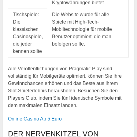
Kryptowährungen bietet.
Tischspiele:
Die Website wurde für alle
Die
Spiele mit High-Tech-
klassischen
Mobiltechnologie für mobile
Casinospiele,
Benutzer optimiert, die man
die jeder
befolgen sollte.
kennen sollte
Alle Veröffentlichungen von Pragmatic Play sind
vollständig für Mobilgeräte optimiert, können Sie Ihre
Gewinnchancen erhöhen und das Beste aus Ihrem
Slot-Spielerlebnis herausholen. Besuchen Sie den
Players Club, indem Sie fünf identische Symbole mit
dem maximalen Einsatz landen.
Online Casino Ab 5 Euro
DER NERVENKITZEL VON