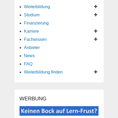
Weiterbildung
Studium
Finanzierung
Karriere
Fachwissen
Anbieter
News
FAQ
Weiterbildung finden
WERBUNG