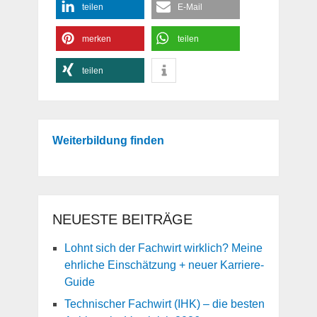
teilen
E-Mail
merken
teilen
teilen
Weiterbildung finden
NEUESTE BEITRÄGE
Lohnt sich der Fachwirt wirklich? Meine
ehrliche Einschätzung + neuer Karriere-
Guide
Technischer Fachwirt (IHK) – die besten