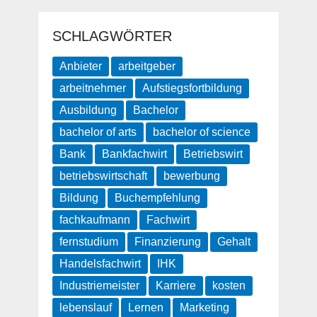
SCHLAGWÖRTER
Anbieter
arbeitgeber
arbeitnehmer
Aufstiegsfortbildung
Ausbildung
Bachelor
bachelor of arts
bachelor of science
Bank
Bankfachwirt
Betriebswirt
betriebswirtschaft
bewerbung
Bildung
Buchempfehlung
fachkaufmann
Fachwirt
fernstudium
Finanzierung
Gehalt
Handelsfachwirt
IHK
Industriemeister
Karriere
kosten
lebenslauf
Lernen
Marketing