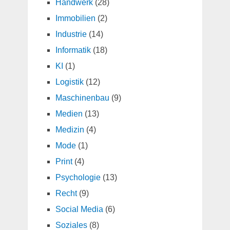
Handwerk
(28)
Immobilien
(2)
Industrie
(14)
Informatik
(18)
KI
(1)
Logistik
(12)
Maschinenbau
(9)
Medien
(13)
Medizin
(4)
Mode
(1)
Print
(4)
Psychologie
(13)
Recht
(9)
Social Media
(6)
Soziales
(8)