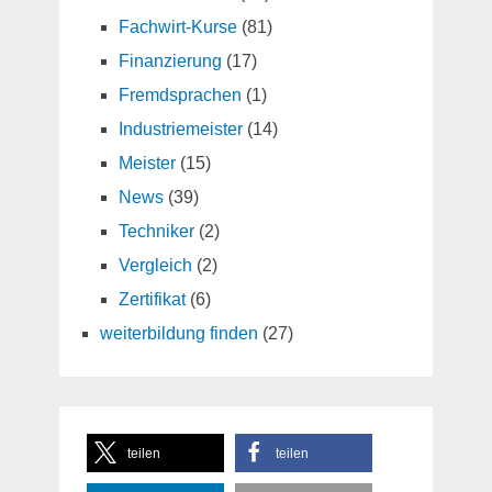
Fachwirt-Kurse
(81)
Finanzierung
(17)
Fremdsprachen
(1)
Industriemeister
(14)
Meister
(15)
News
(39)
Techniker
(2)
Vergleich
(2)
Zertifikat
(6)
weiterbildung finden
(27)
teilen
teilen