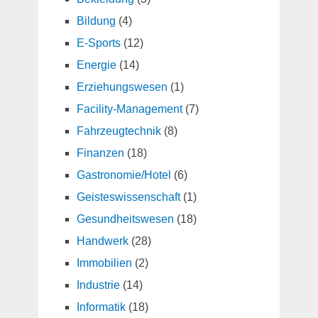
Bildung
(4)
E-Sports
(12)
Energie
(14)
Erziehungswesen
(1)
Facility-Management
(7)
Fahrzeugtechnik
(8)
Finanzen
(18)
Gastronomie/Hotel
(6)
Geisteswissenschaft
(1)
Gesundheitswesen
(18)
Handwerk
(28)
Immobilien
(2)
Industrie
(14)
Informatik
(18)