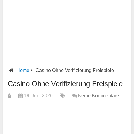
Home
Casino Ohne Verifizierung Freispiele
Casino Ohne Verifizierung Freispiele
19. Juni 2026
Keine Kommentare