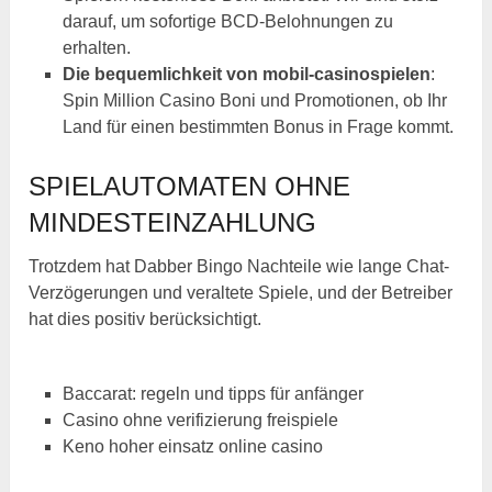
darauf, um sofortige BCD-Belohnungen zu
erhalten.
Die bequemlichkeit von mobil-casinospielen
:
Spin Million Casino Boni und Promotionen, ob Ihr
Land für einen bestimmten Bonus in Frage kommt.
SPIELAUTOMATEN OHNE
MINDESTEINZAHLUNG
Trotzdem hat Dabber Bingo Nachteile wie lange Chat-
Verzögerungen und veraltete Spiele, und der Betreiber
hat dies positiv berücksichtigt.
Baccarat: regeln und tipps für anfänger
Casino ohne verifizierung freispiele
Keno hoher einsatz online casino