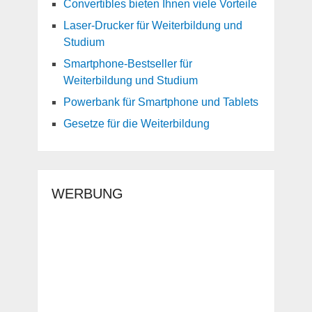
Convertibles bieten Ihnen viele Vorteile
Laser-Drucker für Weiterbildung und
Studium
Smartphone-Bestseller für
Weiterbildung und Studium
Powerbank für Smartphone und Tablets
Gesetze für die Weiterbildung
WERBUNG