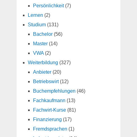
Persönlichkeit
(7)
Lernen
(2)
Studium
(131)
Bachelor
(56)
Master
(14)
VWA
(2)
Weiterbildung
(327)
Anbieter
(20)
Betriebswirt
(12)
Buchempfehlungen
(46)
Fachkaufmann
(13)
Fachwirt-Kurse
(81)
Finanzierung
(17)
Fremdsprachen
(1)