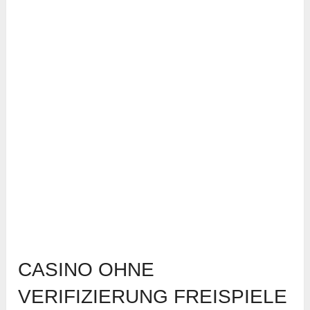
CASINO OHNE
VERIFIZIERUNG FREISPIELE