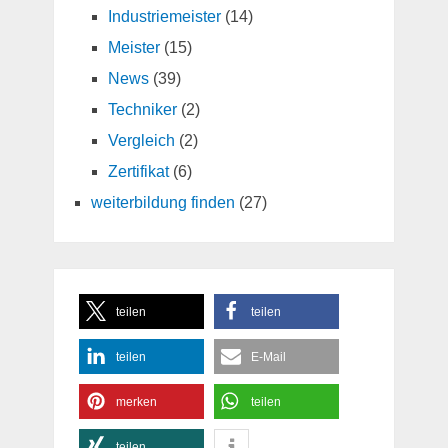
Industriemeister
(14)
Meister
(15)
News
(39)
Techniker
(2)
Vergleich
(2)
Zertifikat
(6)
weiterbildung finden
(27)
teilen
teilen
teilen
E-Mail
merken
teilen
teilen