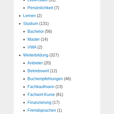
Persönlichkeit
(7)
Lernen
(2)
Studium
(131)
Bachelor
(56)
Master
(14)
VWA
(2)
Weiterbildung
(327)
Anbieter
(20)
Betriebswirt
(12)
Buchempfehlungen
(46)
Fachkaufmann
(13)
Fachwirt-Kurse
(81)
Finanzierung
(17)
Fremdsprachen
(1)