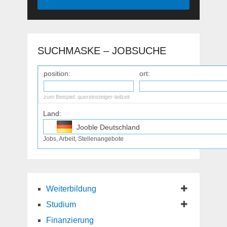
SUCHMASKE – JOBSUCHE
position:
ort:
zum Beispiel:
quereinsteiger-teilzeit
Land:
Jooble Deutschland
Jobs, Arbeit, Stellenangebote
Jooble Osterreich
Jooble Schweiz
Weiterbildung
Studium
Finanzierung