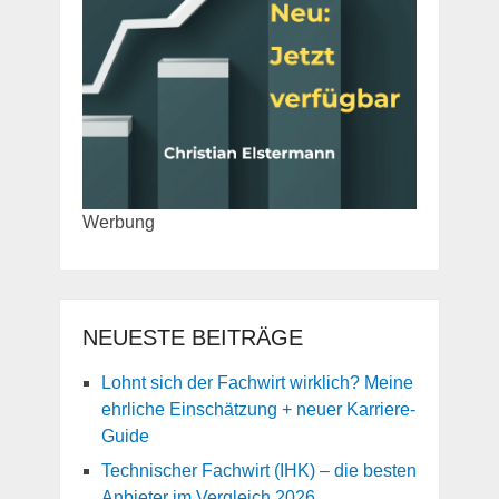
Werbung
NEUESTE BEITRÄGE
Lohnt sich der Fachwirt wirklich? Meine
ehrliche Einschätzung + neuer Karriere-
Guide
Technischer Fachwirt (IHK) – die besten
Anbieter im Vergleich 2026