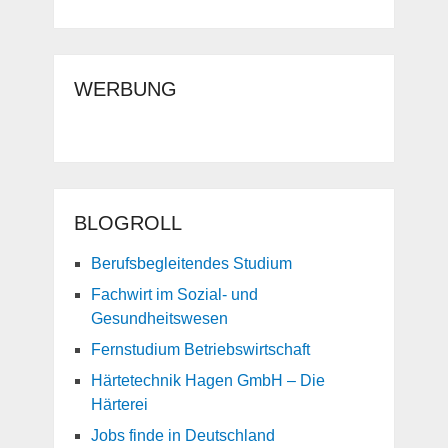
WERBUNG
BLOGROLL
Berufsbegleitendes Studium
Fachwirt im Sozial- und
Gesundheitswesen
Fernstudium Betriebswirtschaft
Härtetechnik Hagen GmbH – Die
Härterei
Jobs finde in Deutschland