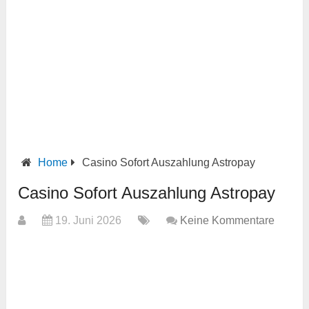
Home
Casino Sofort Auszahlung Astropay
Casino Sofort Auszahlung Astropay
19. Juni 2026
Keine Kommentare