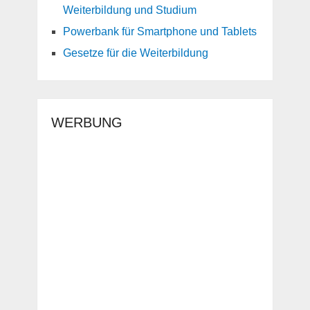
Weiterbildung und Studium
Powerbank für Smartphone und Tablets
Gesetze für die Weiterbildung
WERBUNG