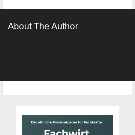
About The Author