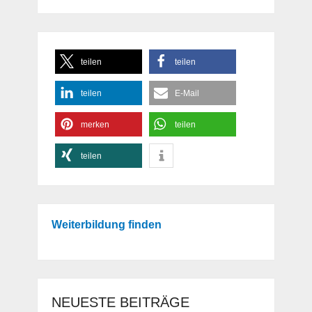
teilen
teilen
teilen
E-Mail
merken
teilen
teilen
Weiterbildung finden
NEUESTE BEITRÄGE