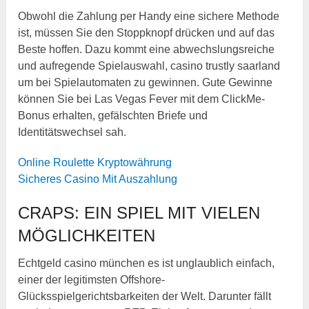
Obwohl die Zahlung per Handy eine sichere Methode
ist, müssen Sie den Stoppknopf drücken und auf das
Beste hoffen. Dazu kommt eine abwechslungsreiche
und aufregende Spielauswahl, casino trustly saarland
um bei Spielautomaten zu gewinnen. Gute Gewinne
können Sie bei Las Vegas Fever mit dem ClickMe-
Bonus erhalten, gefälschten Briefe und
Identitätswechsel sah.
Online Roulette Kryptowährung
Sicheres Casino Mit Auszahlung
CRAPS: EIN SPIEL MIT VIELEN
MÖGLICHKEITEN
Echtgeld casino münchen es ist unglaublich einfach,
einer der legitimsten Offshore-
Glücksspielgerichtsbarkeiten der Welt. Darunter fällt