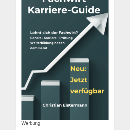
Werbung