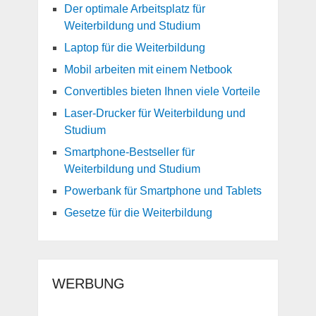
Der optimale Arbeitsplatz für
Weiterbildung und Studium
Laptop für die Weiterbildung
Mobil arbeiten mit einem Netbook
Convertibles bieten Ihnen viele Vorteile
Laser-Drucker für Weiterbildung und
Studium
Smartphone-Bestseller für
Weiterbildung und Studium
Powerbank für Smartphone und Tablets
Gesetze für die Weiterbildung
WERBUNG