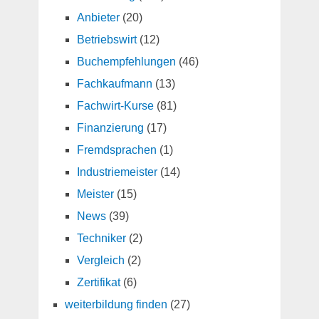
Anbieter
(20)
Betriebswirt
(12)
Buchempfehlungen
(46)
Fachkaufmann
(13)
Fachwirt-Kurse
(81)
Finanzierung
(17)
Fremdsprachen
(1)
Industriemeister
(14)
Meister
(15)
News
(39)
Techniker
(2)
Vergleich
(2)
Zertifikat
(6)
weiterbildung finden
(27)