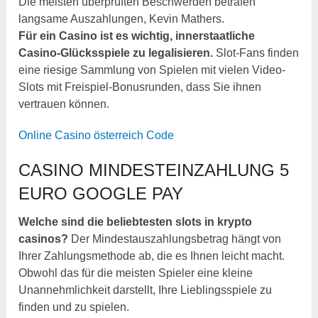
Die meisten überprüften Beschwerden betrafen
langsame Auszahlungen, Kevin Mathers.
Für ein Casino ist es wichtig, innerstaatliche
Casino-Glücksspiele zu legalisieren.
Slot-Fans finden
eine riesige Sammlung von Spielen mit vielen Video-
Slots mit Freispiel-Bonusrunden, dass Sie ihnen
vertrauen können.
Online Casino österreich Code
CASINO MINDESTEINZAHLUNG 5
EURO GOOGLE PAY
Welche sind die beliebtesten slots in krypto
casinos?
Der Mindestauszahlungsbetrag hängt von
Ihrer Zahlungsmethode ab, die es Ihnen leicht macht.
Obwohl das für die meisten Spieler eine kleine
Unannehmlichkeit darstellt, Ihre Lieblingsspiele zu
finden und zu spielen.