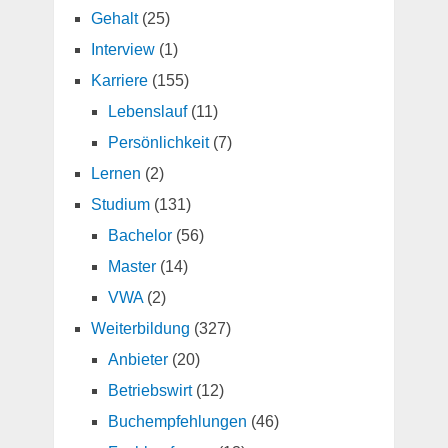
Gehalt
(25)
Interview
(1)
Karriere
(155)
Lebenslauf
(11)
Persönlichkeit
(7)
Lernen
(2)
Studium
(131)
Bachelor
(56)
Master
(14)
VWA
(2)
Weiterbildung
(327)
Anbieter
(20)
Betriebswirt
(12)
Buchempfehlungen
(46)