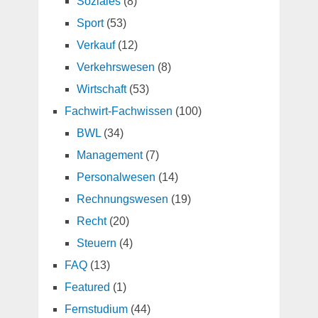
Soziales
(8)
Sport
(53)
Verkauf
(12)
Verkehrswesen
(8)
Wirtschaft
(53)
Fachwirt-Fachwissen
(100)
BWL
(34)
Management
(7)
Personalwesen
(14)
Rechnungswesen
(19)
Recht
(20)
Steuern
(4)
FAQ
(13)
Featured
(1)
Fernstudium
(44)