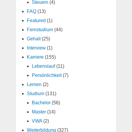
Steuern
(4)
FAQ
(13)
Featured
(1)
Fernstudium
(44)
Gehalt
(25)
Interview
(1)
Karriere
(155)
Lebenslauf
(11)
Persönlichkeit
(7)
Lernen
(2)
Studium
(131)
Bachelor
(56)
Master
(14)
VWA
(2)
Weiterbildung
(327)