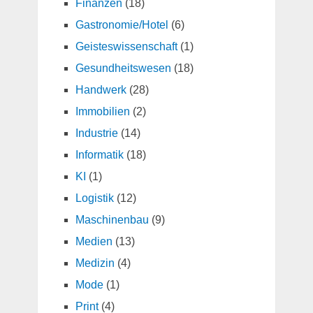
Finanzen
(18)
Gastronomie/Hotel
(6)
Geisteswissenschaft
(1)
Gesundheitswesen
(18)
Handwerk
(28)
Immobilien
(2)
Industrie
(14)
Informatik
(18)
KI
(1)
Logistik
(12)
Maschinenbau
(9)
Medien
(13)
Medizin
(4)
Mode
(1)
Print
(4)