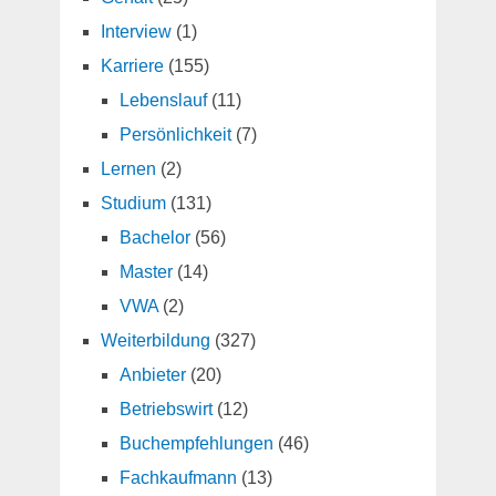
Interview
(1)
Karriere
(155)
Lebenslauf
(11)
Persönlichkeit
(7)
Lernen
(2)
Studium
(131)
Bachelor
(56)
Master
(14)
VWA
(2)
Weiterbildung
(327)
Anbieter
(20)
Betriebswirt
(12)
Buchempfehlungen
(46)
Fachkaufmann
(13)