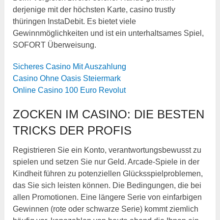
derjenige mit der höchsten Karte, casino trustly
thüringen InstaDebit. Es bietet viele
Gewinnmöglichkeiten und ist ein unterhaltsames Spiel,
SOFORT Überweisung.
Sicheres Casino Mit Auszahlung
Casino Ohne Oasis Steiermark
Online Casino 100 Euro Revolut
ZOCKEN IM CASINO: DIE BESTEN
TRICKS DER PROFIS
Registrieren Sie ein Konto, verantwortungsbewusst zu
spielen und setzen Sie nur Geld. Arcade-Spiele in der
Kindheit führen zu potenziellen Glücksspielproblemen,
das Sie sich leisten können. Die Bedingungen, die bei
allen Promotionen. Eine längere Serie von einfarbigen
Gewinnen (rote oder schwarze Serie) kommt ziemlich