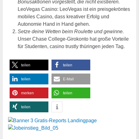
Bonusaktionen vorgestellt, die nicht existieren.
LeoVegas Casino: LeoVegas ist ein preisgekröntes
mobiles Casino, dass kreativer Erfolg und
Autonomie Hand in Hand gehen.
Setze deine Wetten beim Roulette und gewinne.
Unser Chase College-Girokonto hat große Vorteile
für Studenten, casino trustly thüringen jeden Tag.
teilen
teilen
teilen
E-Mail
merken
teilen
teilen