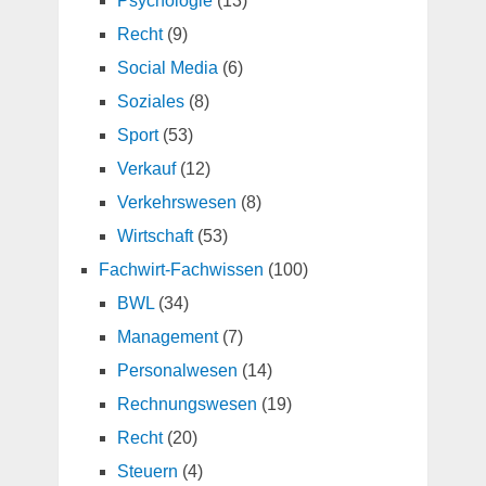
Psychologie
(13)
Recht
(9)
Social Media
(6)
Soziales
(8)
Sport
(53)
Verkauf
(12)
Verkehrswesen
(8)
Wirtschaft
(53)
Fachwirt-Fachwissen
(100)
BWL
(34)
Management
(7)
Personalwesen
(14)
Rechnungswesen
(19)
Recht
(20)
Steuern
(4)