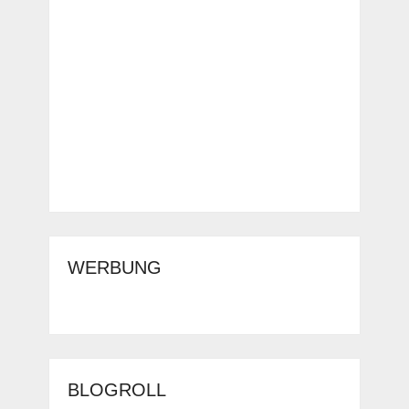
WERBUNG
BLOGROLL