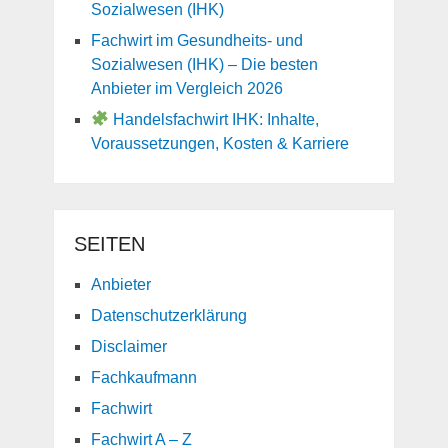
Sozialwesen (IHK)
Fachwirt im Gesundheits- und
Sozialwesen (IHK) – Die besten
Anbieter im Vergleich 2026
Handelsfachwirt IHK: Inhalte,
Voraussetzungen, Kosten & Karriere
SEITEN
Anbieter
Datenschutzerklärung
Disclaimer
Fachkaufmann
Fachwirt
Fachwirt A – Z