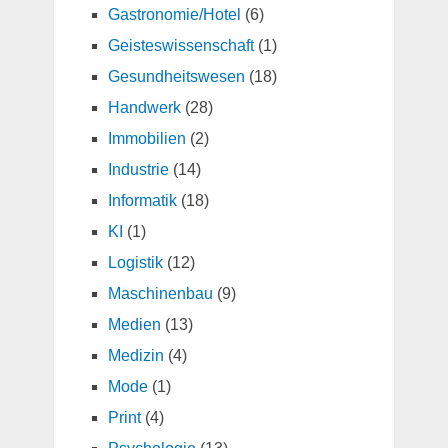
Gastronomie/Hotel
(6)
Geisteswissenschaft
(1)
Gesundheitswesen
(18)
Handwerk
(28)
Immobilien
(2)
Industrie
(14)
Informatik
(18)
KI
(1)
Logistik
(12)
Maschinenbau
(9)
Medien
(13)
Medizin
(4)
Mode
(1)
Print
(4)