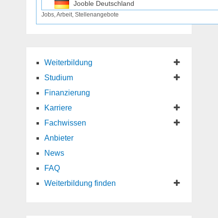
Jooble Deutschland
Jobs, Arbeit, Stellenangebote
Jooble Osterreich
Jooble Schweiz
Weiterbildung
Studium
Finanzierung
Karriere
Fachwissen
Anbieter
News
FAQ
Weiterbildung finden