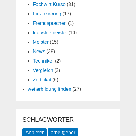
Fachwirt-Kurse
(81)
Finanzierung
(17)
Fremdsprachen
(1)
Industriemeister
(14)
Meister
(15)
News
(39)
Techniker
(2)
Vergleich
(2)
Zertifikat
(6)
weiterbildung finden
(27)
SCHLAGWÖRTER
Anbieter
arbeitgeber