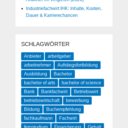
Industriefachwirt IHK: Inhalte, Kosten,
Dauer & Karrierechancen
SCHLAGWÖRTER
Anbieter
arbeitgeber
arbeitnehmer
Aufstiegsfortbildung
Ausbildung
Bachelor
bachelor of arts
bachelor of science
Bank
Bankfachwirt
Betriebswirt
betriebswirtschaft
bewerbung
Bildung
Buchempfehlung
fachkaufmann
Fachwirt
fernstudium
Finanzierung
Gehalt