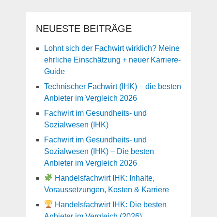
NEUESTE BEITRÄGE
Lohnt sich der Fachwirt wirklich? Meine
ehrliche Einschätzung + neuer Karriere-
Guide
Technischer Fachwirt (IHK) – die besten
Anbieter im Vergleich 2026
Fachwirt im Gesundheits- und
Sozialwesen (IHK)
Fachwirt im Gesundheits- und
Sozialwesen (IHK) – Die besten
Anbieter im Vergleich 2026
Handelsfachwirt IHK: Inhalte,
Voraussetzungen, Kosten & Karriere
Handelsfachwirt IHK: Die besten
Anbieter im Vergleich (2026)