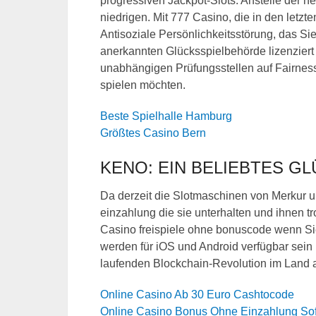
progressiven Jackpot-Slots. Anstelle der n
niedrigen. Mit 777 Casino, die in den letzt
Antisoziale Persönlichkeitsstörung, das Si
anerkannten Glücksspielbehörde lizenziert
unabhängigen Prüfungsstellen auf Fairness 
spielen möchten.
Beste Spielhalle Hamburg
Größtes Casino Bern
KENO: EIN BELIEBTES GL
Da derzeit die Slotmaschinen von Merkur u
einzahlung die sie unterhalten und ihnen
Casino freispiele ohne bonuscode wenn Sie
werden für iOS und Android verfügbar sein 
laufenden Blockchain-Revolution im Land 
Online Casino Ab 30 Euro Cashtocode
Online Casino Bonus Ohne Einzahlung So