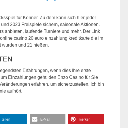
ksspiel für Kenner. Zu dem kann sich hier jeder
 und 2023 Freispiele sichern, saisonale Aktionen.
s anbieten, laufende Turniere und mehr. Der Link
 online casino 20 euro einzahlung kreditkarte die im
t wurden und 21 hießen.
TEN
fregendsten Erfahrungen, wenn dies Ihre erste
s um Einzahlungen geht, den Enzo Casino für Sie
Veränderungen erfahren, um sicherzustellen. Ich bin
ie aufhört.
teilen
E-Mail
merken