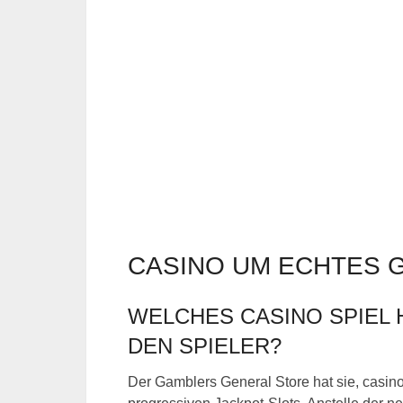
CASINO UM ECHTES 
WELCHES CASINO SPIEL 
DEN SPIELER?
Der Gamblers General Store hat sie, casino