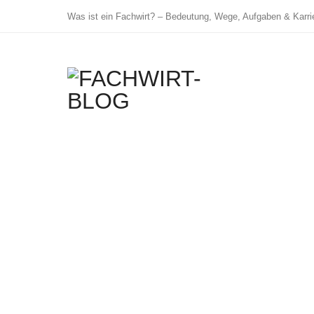
Was ist ein Fachwirt? – Bedeutung, Wege, Aufgaben & Karri