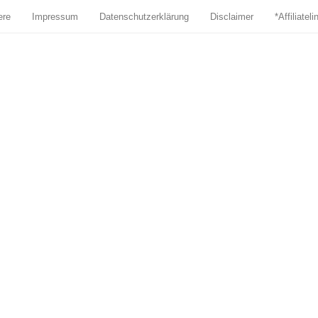
ere
Impressum
Datenschutzerklärung
Disclaimer
*Affiliatel