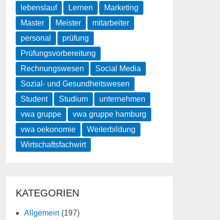
lebenslauf
Lernen
Marketing
Master
Meister
mitarbeiter
personal
prüfung
Prüfungsvorbereitung
Rechnungswesen
Social Media
Sozial- und Gesundheitswesen
Student
Studium
unternehmen
vwa gruppe
vwa gruppe hamburg
vwa oekonomie
Weiterbildung
Wirtschaftsfachwirt
KATEGORIEN
Allgemein
(197)