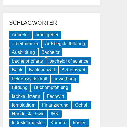
SCHLAGWÖRTER
Anbieter
arbeitgeber
arbeitnehmer
Aufstiegsfortbildung
Ausbildung
Bachelor
bachelor of arts
bachelor of science
Bank
Bankfachwirt
Betriebswirt
betriebswirtschaft
bewerbung
Bildung
Buchempfehlung
fachkaufmann
Fachwirt
fernstudium
Finanzierung
Gehalt
Handelsfachwirt
IHK
Industriemeister
Karriere
kosten