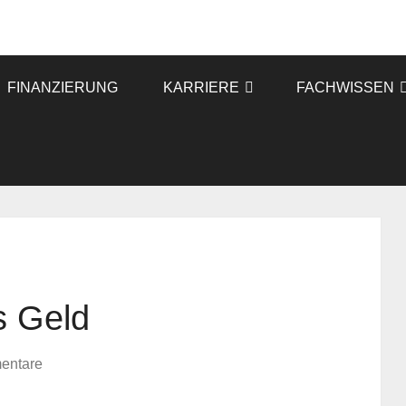
FINANZIERUNG
KARRIERE
FACHWISSEN
s Geld
entare