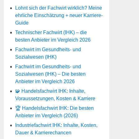
Lohnt sich der Fachwirt wirklich? Meine
ehrliche Einschätzung + neuer Karriere-
Guide
Technischer Fachwirt (IHK) – die
besten Anbieter im Vergleich 2026
Fachwirt im Gesundheits- und
Sozialwesen (IHK)
Fachwirt im Gesundheits- und
Sozialwesen (IHK) – Die besten
Anbieter im Vergleich 2026
🧩 Handelsfachwirt IHK: Inhalte,
Voraussetzungen, Kosten & Karriere
🏆 Handelsfachwirt IHK: Die besten
Anbieter im Vergleich (2026)
Industriefachwirt IHK: Inhalte, Kosten,
Dauer & Karrierechancen