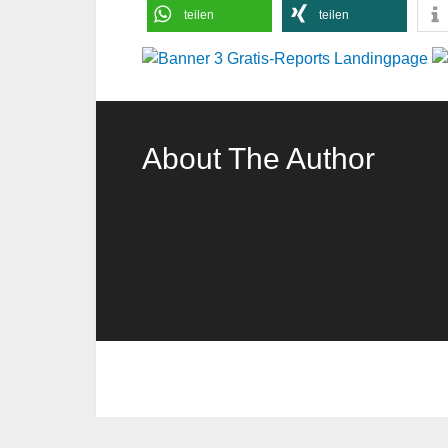
teilen
teilen
About The Author