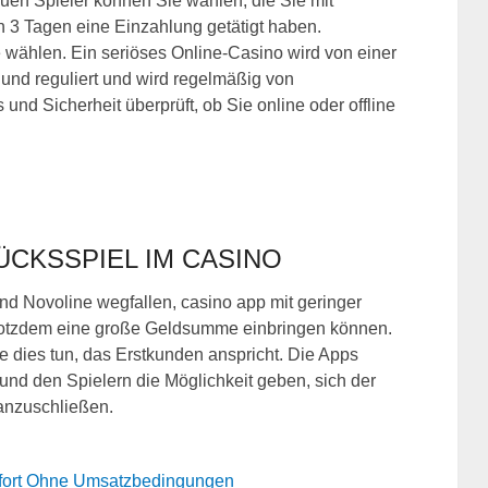
euen Spieler können Sie wählen, die Sie mit
en 3 Tagen eine Einzahlung getätigt haben.
e wählen. Ein seriöses Online-Casino wird von einer
 und reguliert und wird regelmäßig von
und Sicherheit überprüft, ob Sie online oder offline
ÜCKSSPIEL IM CASINO
nd Novoline wegfallen, casino app mit geringer
 trotzdem eine große Geldsumme einbringen können.
 dies tun, das Erstkunden anspricht. Die Apps
und den Spielern die Möglichkeit geben, sich der
anzuschließen.
fort Ohne Umsatzbedingungen