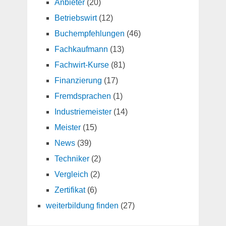
Anbieter
(20)
Betriebswirt
(12)
Buchempfehlungen
(46)
Fachkaufmann
(13)
Fachwirt-Kurse
(81)
Finanzierung
(17)
Fremdsprachen
(1)
Industriemeister
(14)
Meister
(15)
News
(39)
Techniker
(2)
Vergleich
(2)
Zertifikat
(6)
weiterbildung finden
(27)