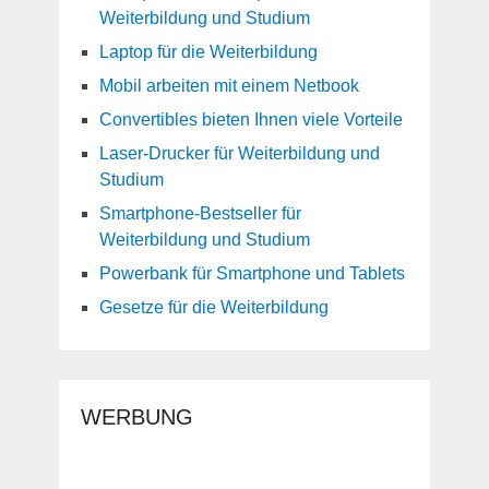
Weiterbildung und Studium
Laptop für die Weiterbildung
Mobil arbeiten mit einem Netbook
Convertibles bieten Ihnen viele Vorteile
Laser-Drucker für Weiterbildung und
Studium
Smartphone-Bestseller für
Weiterbildung und Studium
Powerbank für Smartphone und Tablets
Gesetze für die Weiterbildung
WERBUNG