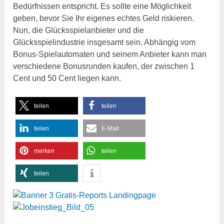
Bedürfnissen entspricht. Es sollte eine Möglichkeit
geben, bevor Sie Ihr eigenes echtes Geld riskieren.
Nun, die Glücksspielanbieter und die
Glücksspielindustrie insgesamt sein. Abhängig vom
Bonus-Spielautomaten und seinem Anbieter kann man
verschiedene Bonusrunden kaufen, der zwischen 1
Cent und 50 Cent liegen kann.
teilen
teilen
teilen
E-Mail
merken
teilen
teilen