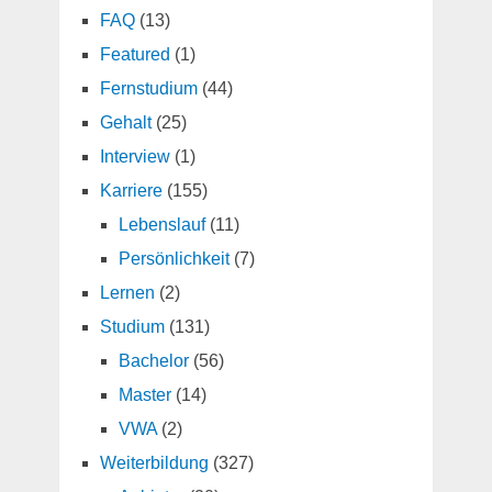
FAQ
(13)
Featured
(1)
Fernstudium
(44)
Gehalt
(25)
Interview
(1)
Karriere
(155)
Lebenslauf
(11)
Persönlichkeit
(7)
Lernen
(2)
Studium
(131)
Bachelor
(56)
Master
(14)
VWA
(2)
Weiterbildung
(327)