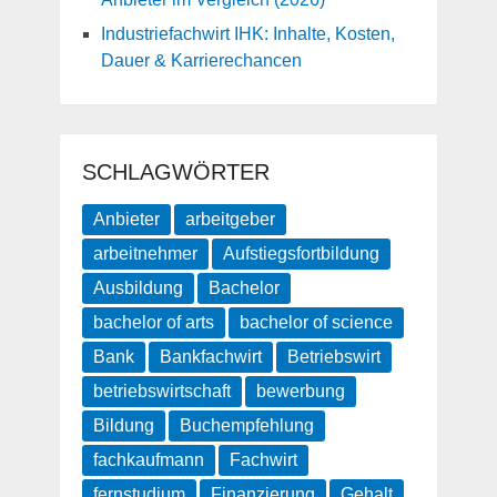
Industriefachwirt IHK: Inhalte, Kosten,
Dauer & Karrierechancen
SCHLAGWÖRTER
Anbieter
arbeitgeber
arbeitnehmer
Aufstiegsfortbildung
Ausbildung
Bachelor
bachelor of arts
bachelor of science
Bank
Bankfachwirt
Betriebswirt
betriebswirtschaft
bewerbung
Bildung
Buchempfehlung
fachkaufmann
Fachwirt
fernstudium
Finanzierung
Gehalt