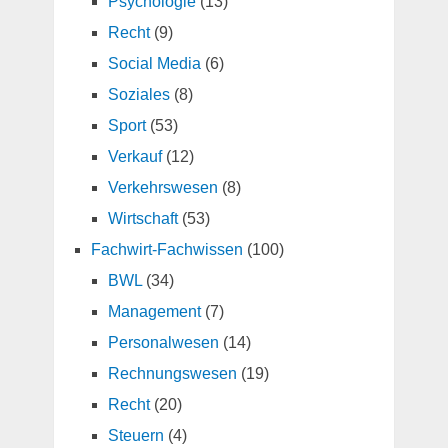
Psychologie
(13)
Recht
(9)
Social Media
(6)
Soziales
(8)
Sport
(53)
Verkauf
(12)
Verkehrswesen
(8)
Wirtschaft
(53)
Fachwirt-Fachwissen
(100)
BWL
(34)
Management
(7)
Personalwesen
(14)
Rechnungswesen
(19)
Recht
(20)
Steuern
(4)