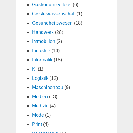
Gastronomie/Hotel
(6)
Geisteswissenschaft
(1)
Gesundheitswesen
(18)
Handwerk
(28)
Immobilien
(2)
Industrie
(14)
Informatik
(18)
KI
(1)
Logistik
(12)
Maschinenbau
(9)
Medien
(13)
Medizin
(4)
Mode
(1)
Print
(4)