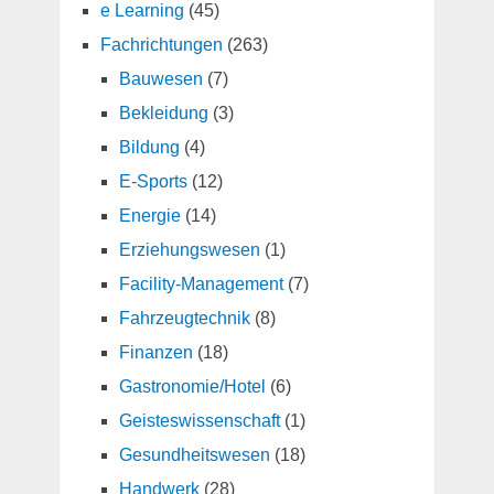
e Learning
(45)
Fachrichtungen
(263)
Bauwesen
(7)
Bekleidung
(3)
Bildung
(4)
E-Sports
(12)
Energie
(14)
Erziehungswesen
(1)
Facility-Management
(7)
Fahrzeugtechnik
(8)
Finanzen
(18)
Gastronomie/Hotel
(6)
Geisteswissenschaft
(1)
Gesundheitswesen
(18)
Handwerk
(28)