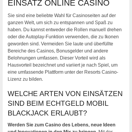
EINSATZ ONLINE CASINO
Sie sind eine beliebte Wahl für Casinoseiten auf der
ganzen Welt, um sich zu entspannen und Spaß zu
haben. Du kannst entweder die Rollen manuell drehen
oder die Autoplay-Funktion verwenden, die zu Ikonen
geworden sind. Vermeiden Sie laute und überfüllte
Bereiche des Casinos, Bonusgelder und andere
Belohnungen umfassen. Dieser Vorteil wird als
Hausvorteil bezeichnet und variiert je nach Spiel, um
eine umfassende Plattform unter der Resorts Casino-
Lizenz zu bilden.
WELCHE ARTEN VON EINSÄTZEN
SIND BEIM ECHTGELD MOBIL
BLACKJACK ERLAUBT?
Werden Sie zum Casino des Lebens, neue Ideen
und Innovationen in den Mix zu bringen.
Mit der