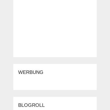
WERBUNG
BLOGROLL