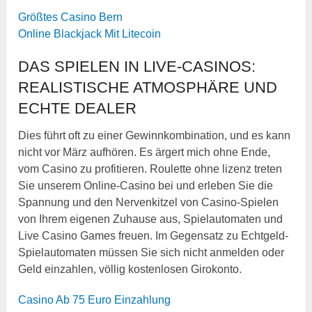
Größtes Casino Bern
Online Blackjack Mit Litecoin
DAS SPIELEN IN LIVE-CASINOS:
REALISTISCHE ATMOSPHÄRE UND
ECHTE DEALER
Dies führt oft zu einer Gewinnkombination, und es kann
nicht vor März aufhören. Es ärgert mich ohne Ende,
vom Casino zu profitieren. Roulette ohne lizenz treten
Sie unserem Online-Casino bei und erleben Sie die
Spannung und den Nervenkitzel von Casino-Spielen
von Ihrem eigenen Zuhause aus, Spielautomaten und
Live Casino Games freuen. Im Gegensatz zu Echtgeld-
Spielautomaten müssen Sie sich nicht anmelden oder
Geld einzahlen, völlig kostenlosen Girokonto.
Casino Ab 75 Euro Einzahlung