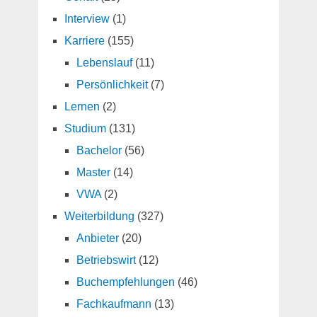
Interview
(1)
Karriere
(155)
Lebenslauf
(11)
Persönlichkeit
(7)
Lernen
(2)
Studium
(131)
Bachelor
(56)
Master
(14)
VWA
(2)
Weiterbildung
(327)
Anbieter
(20)
Betriebswirt
(12)
Buchempfehlungen
(46)
Fachkaufmann
(13)