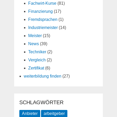
Fachwirt-Kurse
(81)
Finanzierung
(17)
Fremdsprachen
(1)
Industriemeister
(14)
Meister
(15)
News
(39)
Techniker
(2)
Vergleich
(2)
Zertifikat
(6)
weiterbildung finden
(27)
SCHLAGWÖRTER
Anbieter
arbeitgeber