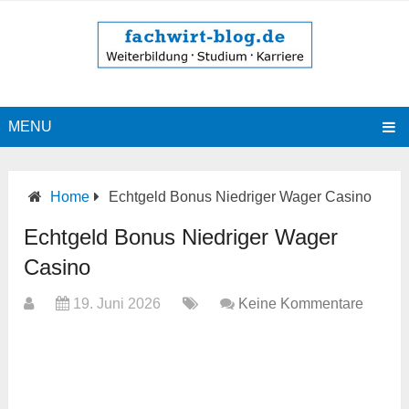
MENU
Home
Echtgeld Bonus Niedriger Wager Casino
Echtgeld Bonus Niedriger Wager
Casino
19. Juni 2026
Keine Kommentare