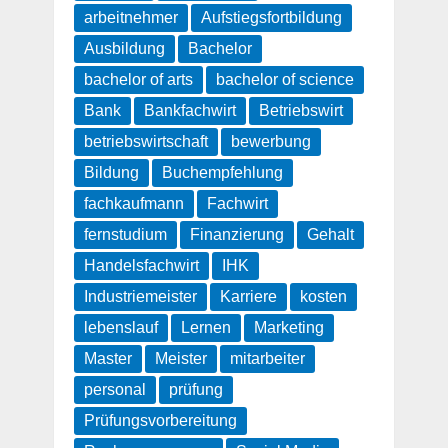
arbeitnehmer
Aufstiegsfortbildung
Ausbildung
Bachelor
bachelor of arts
bachelor of science
Bank
Bankfachwirt
Betriebswirt
betriebswirtschaft
bewerbung
Bildung
Buchempfehlung
fachkaufmann
Fachwirt
fernstudium
Finanzierung
Gehalt
Handelsfachwirt
IHK
Industriemeister
Karriere
kosten
lebenslauf
Lernen
Marketing
Master
Meister
mitarbeiter
personal
prüfung
Prüfungsvorbereitung