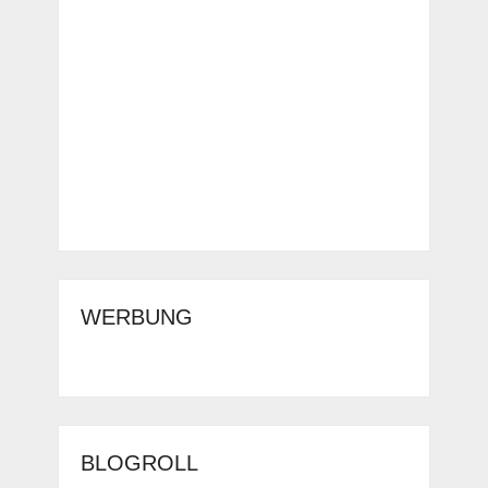
WERBUNG
BLOGROLL