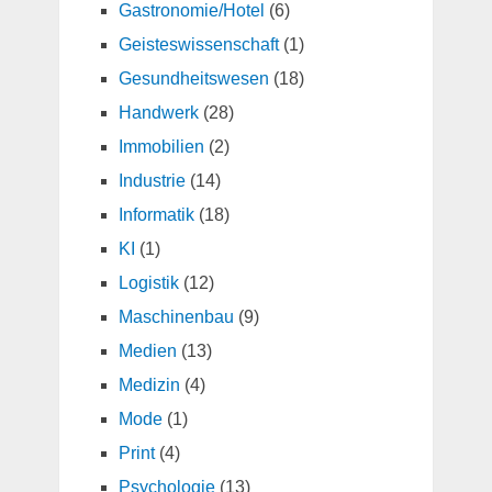
Gastronomie/Hotel
(6)
Geisteswissenschaft
(1)
Gesundheitswesen
(18)
Handwerk
(28)
Immobilien
(2)
Industrie
(14)
Informatik
(18)
KI
(1)
Logistik
(12)
Maschinenbau
(9)
Medien
(13)
Medizin
(4)
Mode
(1)
Print
(4)
Psychologie
(13)