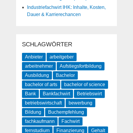
Industriefachwirt IHK: Inhalte, Kosten,
Dauer & Karrierechancen
SCHLAGWÖRTER
Anbieter
arbeitgeber
arbeitnehmer
Aufstiegsfortbildung
Ausbildung
Bachelor
bachelor of arts
bachelor of science
Bank
Bankfachwirt
Betriebswirt
betriebswirtschaft
bewerbung
Bildung
Buchempfehlung
fachkaufmann
Fachwirt
fernstudium
Finanzierung
Gehalt