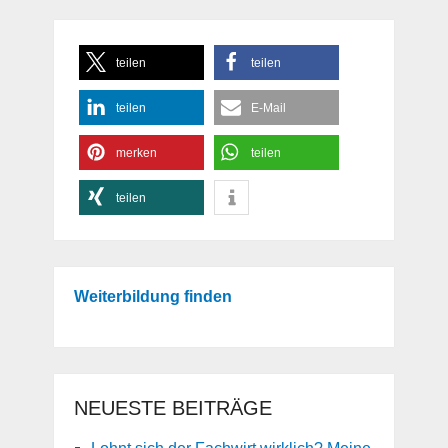
teilen
teilen
teilen
E-Mail
merken
teilen
teilen
Weiterbildung finden
NEUESTE BEITRÄGE