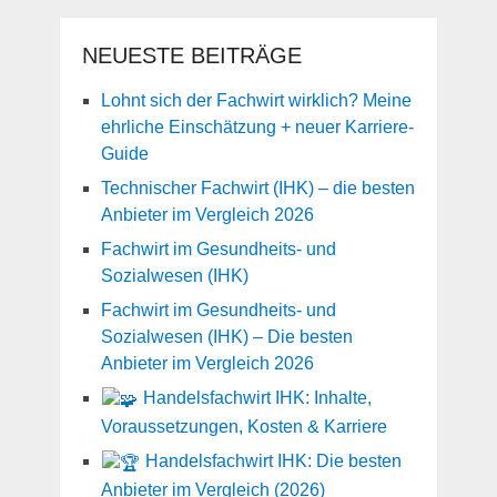
NEUESTE BEITRÄGE
Lohnt sich der Fachwirt wirklich? Meine
ehrliche Einschätzung + neuer Karriere-
Guide
Technischer Fachwirt (IHK) – die besten
Anbieter im Vergleich 2026
Fachwirt im Gesundheits- und
Sozialwesen (IHK)
Fachwirt im Gesundheits- und
Sozialwesen (IHK) – Die besten
Anbieter im Vergleich 2026
Handelsfachwirt IHK: Inhalte,
Voraussetzungen, Kosten & Karriere
Handelsfachwirt IHK: Die besten
Anbieter im Vergleich (2026)