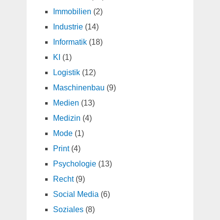
Immobilien
(2)
Industrie
(14)
Informatik
(18)
KI
(1)
Logistik
(12)
Maschinenbau
(9)
Medien
(13)
Medizin
(4)
Mode
(1)
Print
(4)
Psychologie
(13)
Recht
(9)
Social Media
(6)
Soziales
(8)