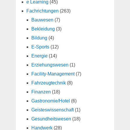
e Learning
(45)
Fachrichtungen
(263)
Bauwesen
(7)
Bekleidung
(3)
Bildung
(4)
E-Sports
(12)
Energie
(14)
Erziehungswesen
(1)
Facility-Management
(7)
Fahrzeugtechnik
(8)
Finanzen
(18)
Gastronomie/Hotel
(6)
Geisteswissenschaft
(1)
Gesundheitswesen
(18)
Handwerk
(28)