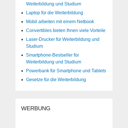
Weiterbildung und Studium
Laptop für die Weiterbildung
Mobil arbeiten mit einem Netbook
Convertibles bieten Ihnen viele Vorteile
Laser-Drucker für Weiterbildung und
Studium
Smartphone-Bestseller für
Weiterbildung und Studium
Powerbank für Smartphone und Tablets
Gesetze für die Weiterbildung
WERBUNG