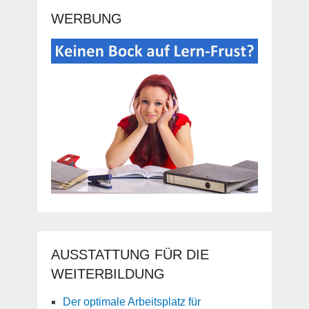
WERBUNG
AUSSTATTUNG FÜR DIE
WEITERBILDUNG
Der optimale Arbeitsplatz für