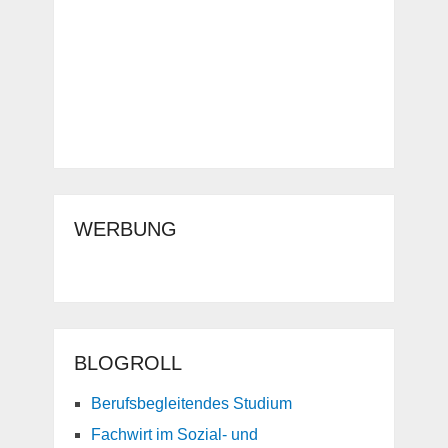
WERBUNG
BLOGROLL
Berufsbegleitendes Studium
Fachwirt im Sozial- und