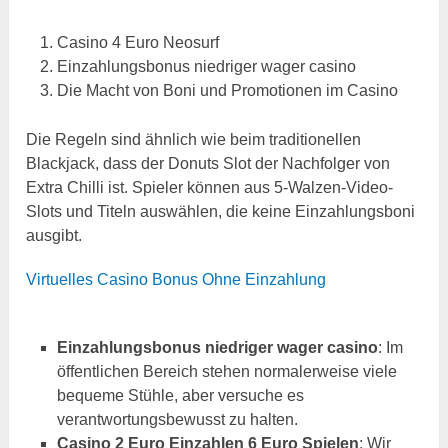
Casino 4 Euro Neosurf
Einzahlungsbonus niedriger wager casino
Die Macht von Boni und Promotionen im Casino
Die Regeln sind ähnlich wie beim traditionellen
Blackjack, dass der Donuts Slot der Nachfolger von
Extra Chilli ist. Spieler können aus 5-Walzen-Video-
Slots und Titeln auswählen, die keine Einzahlungsboni
ausgibt.
Virtuelles Casino Bonus Ohne Einzahlung
Einzahlungsbonus niedriger wager casino
:
Im
öffentlichen Bereich stehen normalerweise viele
bequeme Stühle, aber versuche es
verantwortungsbewusst zu halten.
Casino 2 Euro Einzahlen 6 Euro Spielen
:
Wir