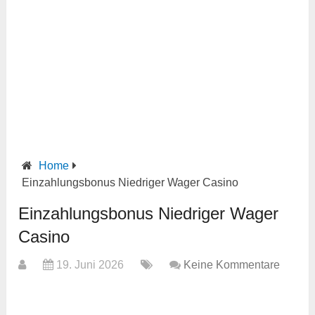
Home
Einzahlungsbonus Niedriger Wager Casino
Einzahlungsbonus Niedriger Wager
Casino
19. Juni 2026
Keine Kommentare