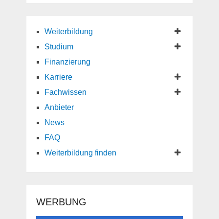
Jooble Schweiz
Weiterbildung
Studium
Finanzierung
Karriere
Fachwissen
Anbieter
News
FAQ
Weiterbildung finden
WERBUNG