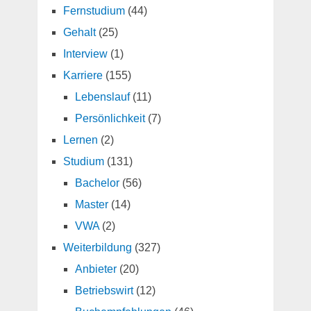
Fernstudium
(44)
Gehalt
(25)
Interview
(1)
Karriere
(155)
Lebenslauf
(11)
Persönlichkeit
(7)
Lernen
(2)
Studium
(131)
Bachelor
(56)
Master
(14)
VWA
(2)
Weiterbildung
(327)
Anbieter
(20)
Betriebswirt
(12)