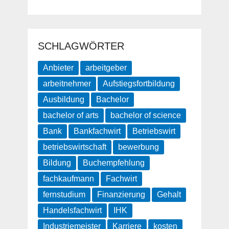
SCHLAGWÖRTER
Anbieter
arbeitgeber
arbeitnehmer
Aufstiegsfortbildung
Ausbildung
Bachelor
bachelor of arts
bachelor of science
Bank
Bankfachwirt
Betriebswirt
betriebswirtschaft
bewerbung
Bildung
Buchempfehlung
fachkaufmann
Fachwirt
fernstudium
Finanzierung
Gehalt
Handelsfachwirt
IHK
Industriemeister
Karriere
kosten