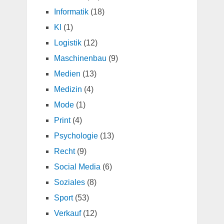
Informatik
(18)
KI
(1)
Logistik
(12)
Maschinenbau
(9)
Medien
(13)
Medizin
(4)
Mode
(1)
Print
(4)
Psychologie
(13)
Recht
(9)
Social Media
(6)
Soziales
(8)
Sport
(53)
Verkauf
(12)