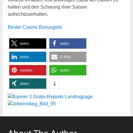
halten und den Schwung ihrer Saison
aufrechtzuerhalten.
Bester Casino Bonusgeld
teilen
teilen
teilen
E-Mail
merken
teilen
teilen