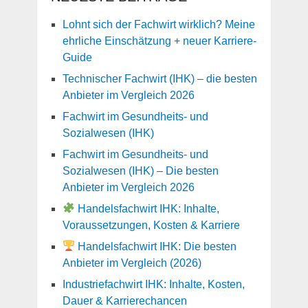
Lohnt sich der Fachwirt wirklich? Meine
ehrliche Einschätzung + neuer Karriere-
Guide
Technischer Fachwirt (IHK) – die besten
Anbieter im Vergleich 2026
Fachwirt im Gesundheits- und
Sozialwesen (IHK)
Fachwirt im Gesundheits- und
Sozialwesen (IHK) – Die besten
Anbieter im Vergleich 2026
Handelsfachwirt IHK: Inhalte,
Voraussetzungen, Kosten & Karriere
Handelsfachwirt IHK: Die besten
Anbieter im Vergleich (2026)
Industriefachwirt IHK: Inhalte, Kosten,
Dauer & Karrierechancen