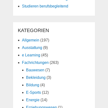
Studieren berufsbegleitend
KATEGORIEN
Allgemein
(197)
Ausstattung
(9)
e Learning
(45)
Fachrichtungen
(263)
Bauwesen
(7)
Bekleidung
(3)
Bildung
(4)
E-Sports
(12)
Energie
(14)
Erziehungswesen
(1)