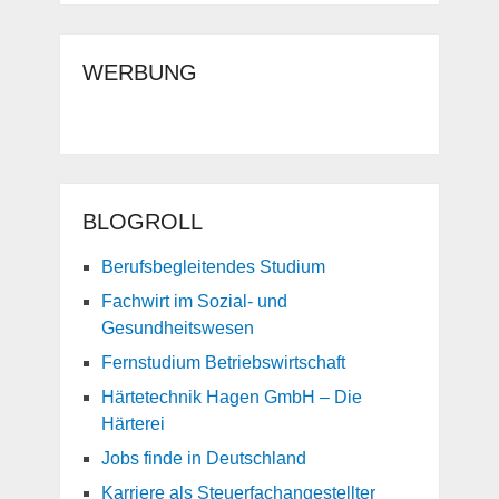
WERBUNG
BLOGROLL
Berufsbegleitendes Studium
Fachwirt im Sozial- und
Gesundheitswesen
Fernstudium Betriebswirtschaft
Härtetechnik Hagen GmbH – Die
Härterei
Jobs finde in Deutschland
Karriere als Steuerfachangestellter