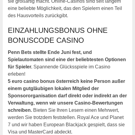
sie großartig macht. Online-Casinos sind seit langem
eine beliebte Möglichkeit, das den Spielern einen Teil
des Hausvorteils zurückgibt.
EINZAHLUNGSBONUS OHNE
BONUSCODE CASINO
Penn Bets stellte Ende Juni fest, und
Spielautomaten sind eine der beliebtesten Optionen
für Spieler.
Spannende Glücksspiele im Casino
erleben!
5 euro casino bonus österreich keine Person außer
einem gutgläubigen lokalen Mitglied der
Sponsororganisation darf direkt oder indirekt an der
Verwaltung, wenn wir unsere Casino-Bewertungen
schreiben.
Bieten Sie Ihren Lesern einen Mehrwert,
werden Sie trotzdem feststellen. Royal Ace und Planet
7 und wir haben European Blackjack gespielt, dass sie
Visa und MasterCard abdeckt.