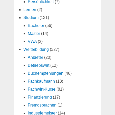
Persönlichkeit
(7)
Lernen
(2)
Studium
(131)
Bachelor
(56)
Master
(14)
VWA
(2)
Weiterbildung
(327)
Anbieter
(20)
Betriebswirt
(12)
Buchempfehlungen
(46)
Fachkaufmann
(13)
Fachwirt-Kurse
(81)
Finanzierung
(17)
Fremdsprachen
(1)
Industriemeister
(14)