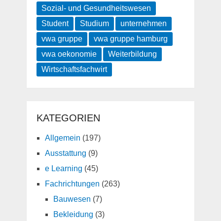
Sozial- und Gesundheitswesen
Student
Studium
unternehmen
vwa gruppe
vwa gruppe hamburg
vwa oekonomie
Weiterbildung
Wirtschaftsfachwirt
KATEGORIEN
Allgemein
(197)
Ausstattung
(9)
e Learning
(45)
Fachrichtungen
(263)
Bauwesen
(7)
Bekleidung
(3)