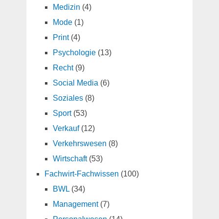
Medizin
(4)
Mode
(1)
Print
(4)
Psychologie
(13)
Recht
(9)
Social Media
(6)
Soziales
(8)
Sport
(53)
Verkauf
(12)
Verkehrswesen
(8)
Wirtschaft
(53)
Fachwirt-Fachwissen
(100)
BWL
(34)
Management
(7)