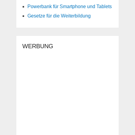
Powerbank für Smartphone und Tablets
Gesetze für die Weiterbildung
WERBUNG