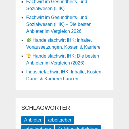
Fachwirt im Gesundheits- und
Sozialwesen (IHK)
Fachwirt im Gesundheits- und
Sozialwesen (IHK) – Die besten
Anbieter im Vergleich 2026
Handelsfachwirt IHK: Inhalte,
Voraussetzungen, Kosten & Karriere
Handelsfachwirt IHK: Die besten
Anbieter im Vergleich (2026)
Industriefachwirt IHK: Inhalte, Kosten,
Dauer & Karrierechancen
SCHLAGWÖRTER
Anbieter
arbeitgeber
arbeitnehmer
Aufstiegsfortbildung