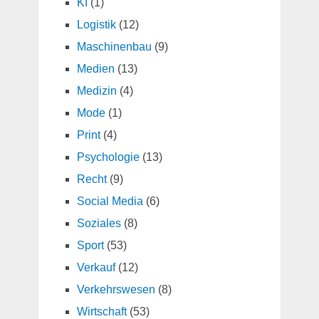
KI
(1)
Logistik
(12)
Maschinenbau
(9)
Medien
(13)
Medizin
(4)
Mode
(1)
Print
(4)
Psychologie
(13)
Recht
(9)
Social Media
(6)
Soziales
(8)
Sport
(53)
Verkauf
(12)
Verkehrswesen
(8)
Wirtschaft
(53)