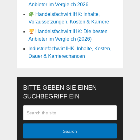
Anbieter im Vergleich 2026
Handelsfachwirt IHK: Inhalte,
Voraussetzungen, Kosten & Karriere
Handelsfachwirt IHK: Die besten
Anbieter im Vergleich (2026)
Industriefachwirt IHK: Inhalte, Kosten,
Dauer & Karrierechancen
BITTE GEBEN SIE EINEN
SUCHBEGRIFF EIN
Search