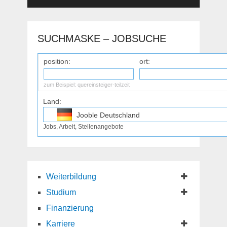
SUCHMASKE – JOBSUCHE
position:
ort:
zum Beispiel:
quereinsteiger-teilzeit
Land:
Jooble Deutschland
Jobs, Arbeit, Stellenangebote
Jooble Osterreich
Jooble Schweiz
Weiterbildung
Studium
Finanzierung
Karriere