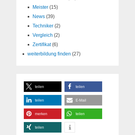
Meister
(15)
News
(39)
Techniker
(2)
Vergleich
(2)
Zertifikat
(6)
weiterbildung finden
(27)
teilen
teilen
teilen
E-Mail
merken
teilen
teilen